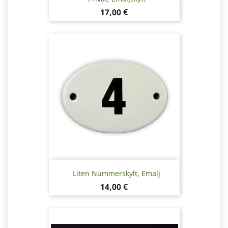
Pris
17,00 €
Liten Nummerskylt, Emalj
Pris
14,00 €