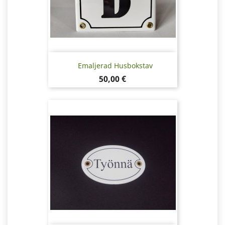
Emaljerad Husbokstav
Pris
50,00 €