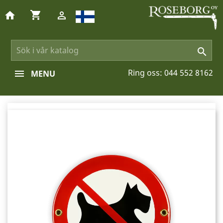
shopping_cart
home


Ring oss:
044 552 8162
MENU