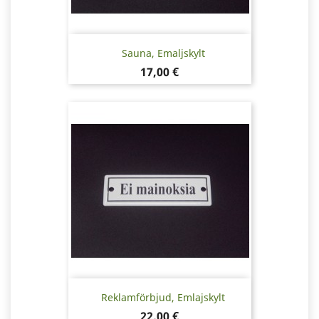
Sauna, Emaljskylt
Pris
17,00 €
Reklamförbjud, Emlajskylt
Pris
22,00 €