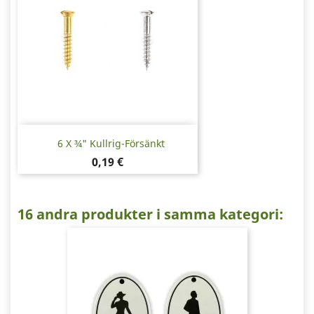
6 X ¾" Kullrig-Försänkt
Pris
0,19 €
16 andra produkter i samma kategori: