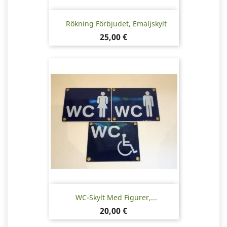
Rökning Förbjudet, Emaljskylt
Pris
25,00 €
WC-Skylt Med Figurer,...
Pris
20,00 €