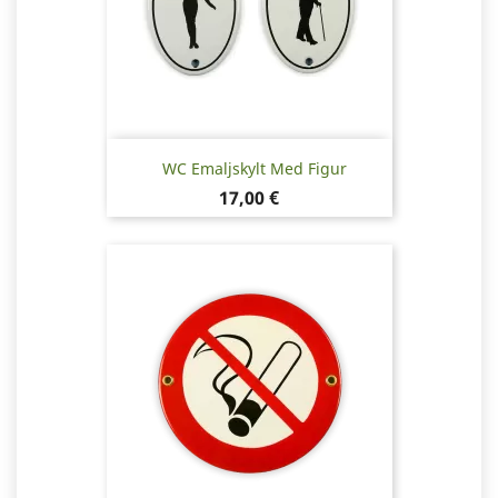
WC Emaljskylt Med Figur
Pris
17,00 €