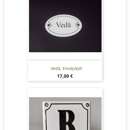
Vedä, Emaljskylt
Pris
17,00 €