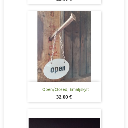
Open/Closed, Emaljskylt
Pris
32,00 €