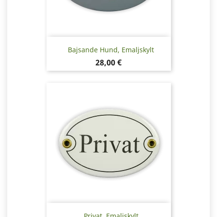
Bajsande Hund, Emaljskylt
Pris
28,00 €
Privat, Emaljskylt