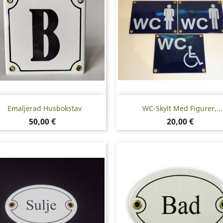
Snabbvy
Snabbvy


Emaljerad Husbokstav
WC-Skylt Med Figurer,...
Pris
Pris
50,00 €
20,00 €