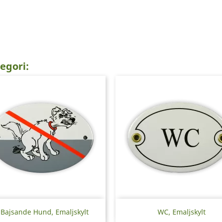
egori:
Snabbvy
Snabbvy


Bajsande Hund, Emaljskylt
WC, Emaljskylt