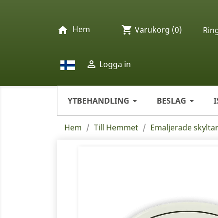
Hem
shopping_cart
home
Varukorg
(0)
Rin

Logga in
YTBEHANDLING
BESLAG
Hem
Till Hemmet
Emaljerade skylta