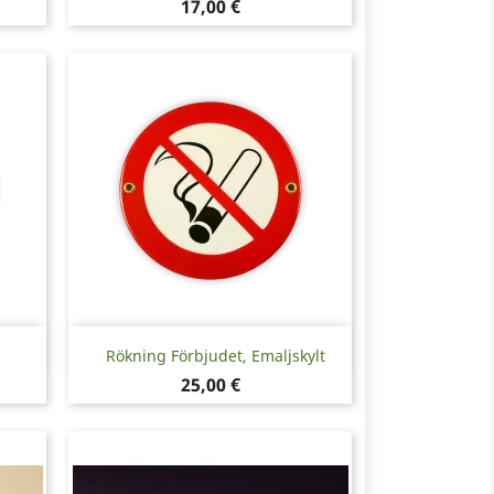
Pris
17,00 €
Snabbvy

Rökning Förbjudet, Emaljskylt
Pris
25,00 €