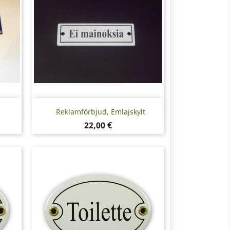
Snabbvy

Reklamförbjud, Emlajskylt
Pris
22,00 €