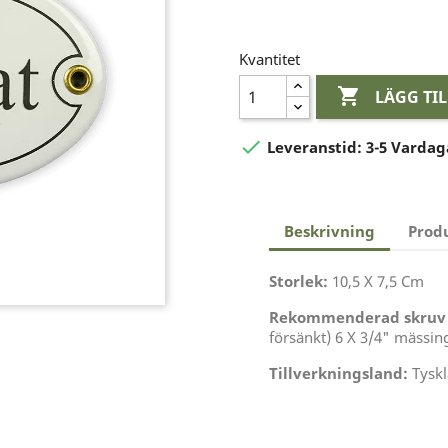
Kvantitet

LÄGG TI

Leveranstid:
3-5 Vardag
Beskrivning
Prod
Storlek:
10,5 X 7,5 Cm
Rekommenderad skruv (b
försänkt) 6 X 3/4" mässin
Tillverkningsland:
Tysk