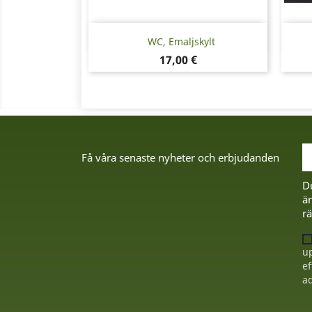
Snabbvy

WC, Emaljskylt
Pris
17,00 €
Få våra senaste nyheter och erbjudanden
D
än
rä
up
ef
ad