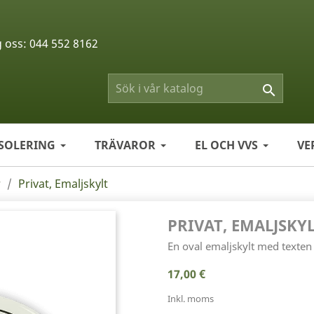
g oss:
044 552 8162

ISOLERING
TRÄVAROR
EL OCH VVS
VE
r
Privat, Emaljskylt
PRIVAT, EMALJSKY
En oval emaljskylt med texten 
17,00 €
Inkl. moms