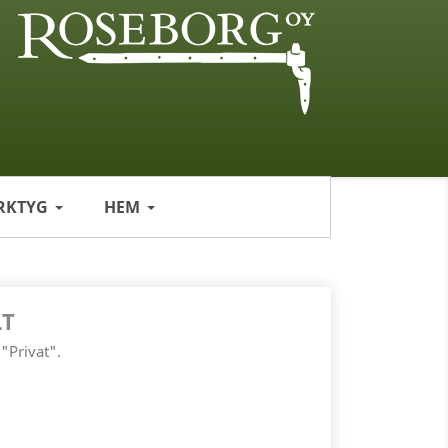
RKTYG
HEM
LT
"Privat".