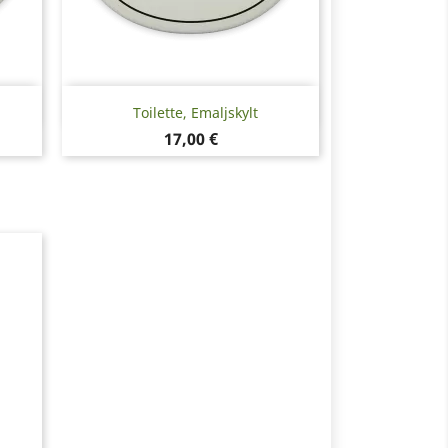
Snabbvy

Toilette, Emaljskylt
Pris
17,00 €