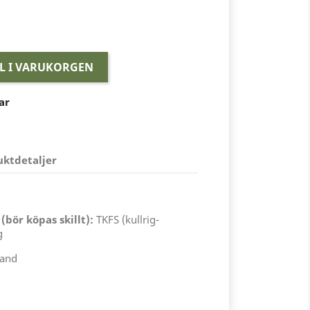
LL I VARUKORGEN
ar
uktdetaljer
ör köpas skillt):
TKFS (kullrig-
g
land