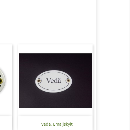
Snabbvy

Vedä, Emaljskylt