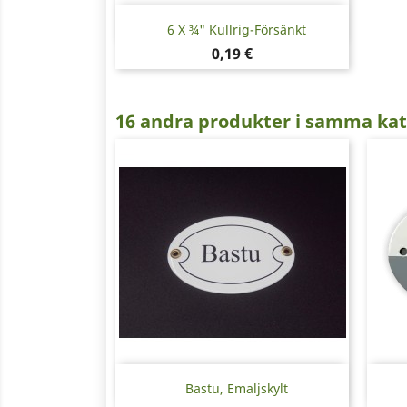
Snabbvy

6 X ¾" Kullrig-Försänkt
Pris
0,19 €
16 andra produkter i samma kat
Snabbvy

Bastu, Emaljskylt