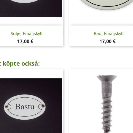
Snabbvy
Snabbvy


Sulje, Emaljskylt
Bad, Emaljskylt
Pris
Pris
17,00 €
17,00 €
 köpte också: