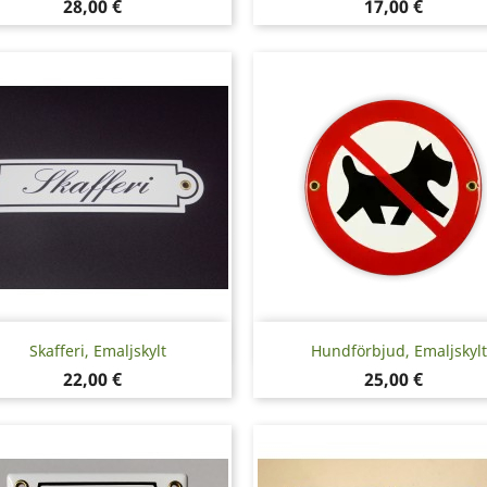
Pris
Pris
28,00 €
17,00 €
Snabbvy
Snabbvy


Skafferi, Emaljskylt
Hundförbjud, Emaljskylt
Pris
Pris
22,00 €
25,00 €