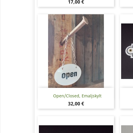
Pris
17,00 €
Snabbvy

Open/Closed, Emaljskylt
Pris
32,00 €