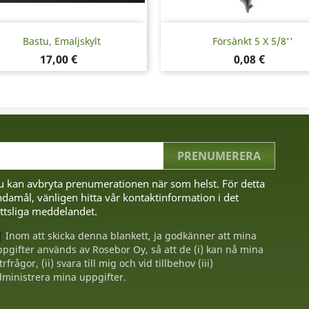
Snabbvy
Snabbvy


Bastu, Emaljskylt
Försänkt 5 X 5/8''
Pris
Pris
17,00 €
0,08 €
u kan avbryta prenumerationen när som helst. För detta
damål, vänligen hitta vår kontaktinformation i det
ttsliga meddelandet.
Inom att skicka denna blankett, ja godkänner att mina
pgifter används av Rosebor Oy, så att de (i) kan nå mina
trfrågor, (ii) svara till mig och vid tillbehov (iii)
ministrera mina uppgifter.