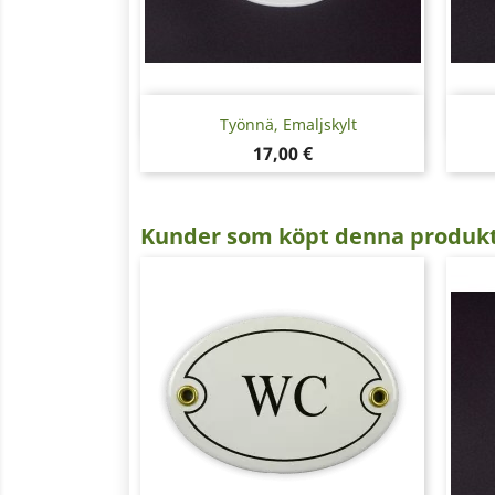
Snabbvy

Työnnä, Emaljskylt
Pris
17,00 €
Kunder som köpt denna produkt