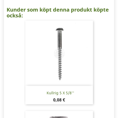
Kunder som köpt denna produkt köpte
också:
Kullrig 5 X 5/8''
Pris
0,08 €