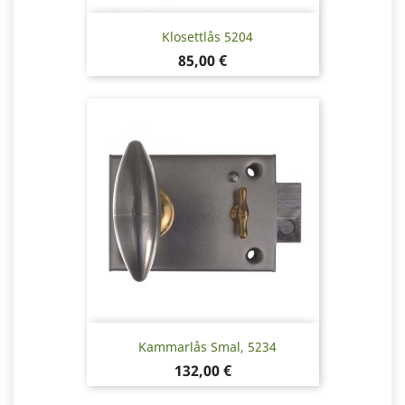
Klosettlås 5204
Pris
85,00 €
Kammarlås Smal, 5234
Pris
132,00 €