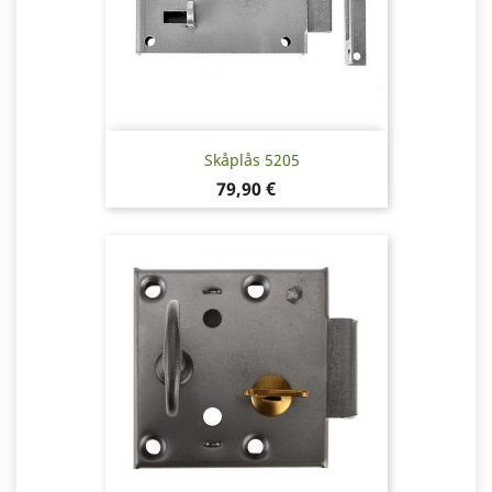
Skåplås 5205
Pris
79,90 €