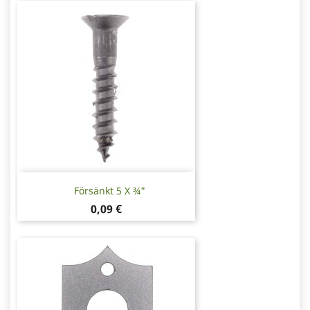
Försänkt 5 X ¾"
Pris
0,09 €