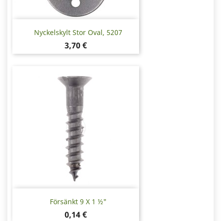
Nyckelskylt Stor Oval, 5207
Pris
3,70 €
Försänkt 9 X 1 ½"
Pris
0,14 €