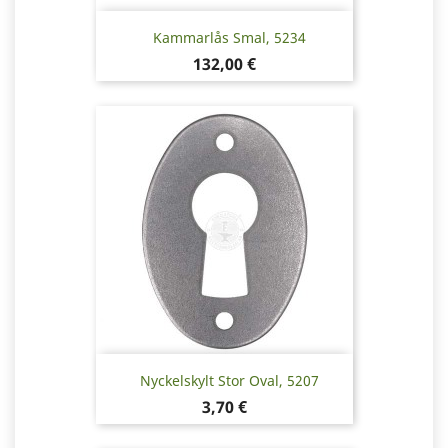
Kammarlås Smal, 5234
Pris
132,00 €
Nyckelskylt Stor Oval, 5207
Pris
3,70 €