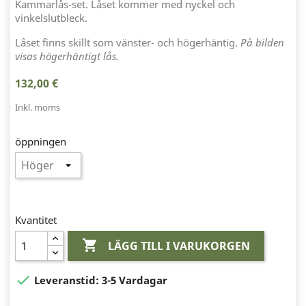
Kammarlås-set. Låset kommer med nyckel och
vinkelslutbleck.
Låset finns skillt som vänster- och högerhäntig.
På bilden
visas högerhäntigt lås.
132,00 €
Inkl. moms
öppningen
Kvantitet

LÄGG TILL I VARUKORGEN

Leveranstid:
3-5 Vardagar