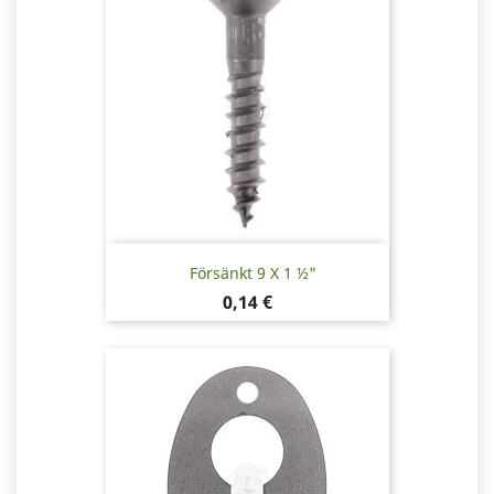
Försänkt 9 X 1 ½"
Pris
0,14 €