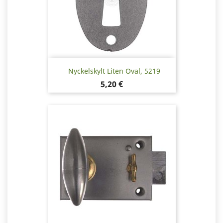
Nyckelskylt Liten Oval, 5219
Pris
5,20 €