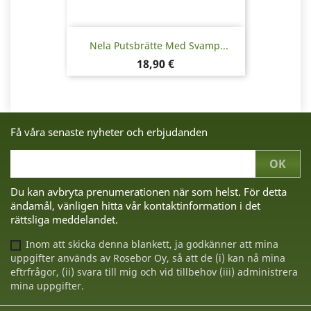
Nela Putsbrätte Med Svamp...
Pris
18,90 €
Få våra senaste nyheter och erbjudanden
Du kan avbryta prenumerationen när som helst. För detta
ändamål, vänligen hitta vår kontaktinformation i det
rättsliga meddelandet.
Inom att skicka denna blankett, ja godkänner att mina
uppgifter används av Rosebor Oy, så att de (i) kan nå mina
eftrfrågor, (ii) svara till mig och vid tillbehov (iii) administrera
mina uppgifter.