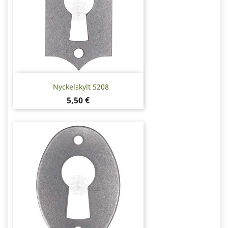
Nyckelskylt 5208
Pris
5,50 €