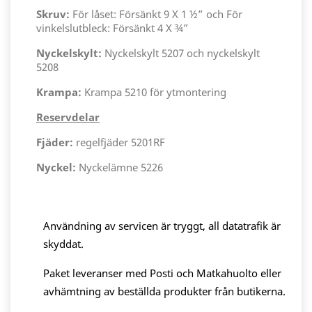
Skruv:
För låset: Försänkt 9 X 1 ½” och För
vinkelslutbleck: Försänkt 4 X ¾”
Nyckelskylt:
Nyckelskylt 5207 och nyckelskylt
5208
Krampa:
Krampa 5210 för ytmontering
Reservdelar
Fjäder:
regelfjäder 5201RF
Nyckel:
Nyckelämne 5226
Användning av servicen är tryggt, all datatrafik är
skyddat.
Paket leveranser med Posti och Matkahuolto eller
avhämtning av beställda produkter från butikerna.