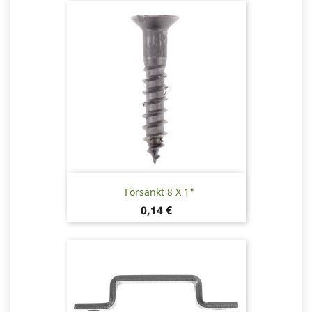
Försänkt 8 X 1"
Pris
0,14 €