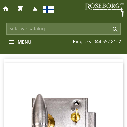
shopping_cart
home


Ring oss:
044 552 8162
MENU