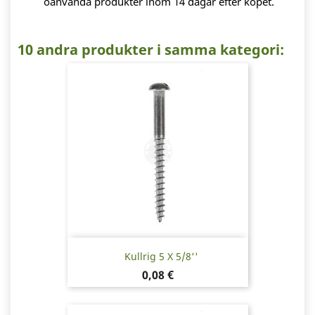
oanvända produkter inom 14 dagar efter köpet.
10 andra produkter i samma kategori:
Kullrig 5 X 5/8''
Pris
0,08 €