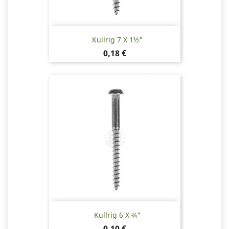
Kullrig 7 X 1½"
Pris
0,18 €
Kullrig 6 X ¾"
Pris
0,10 €