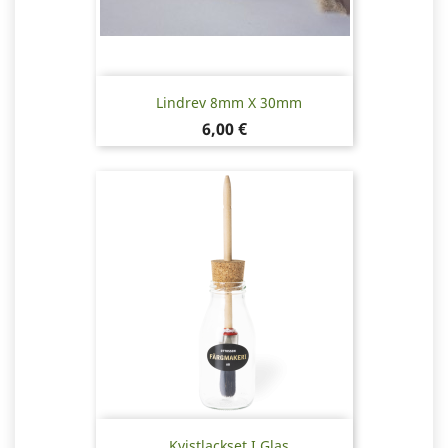
Lindrev 8mm X 30mm
Pris
6,00 €
Kvistlackset I Glas