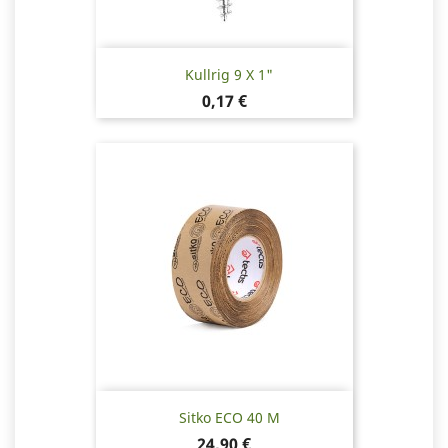
Kullrig 9 X 1"
Pris
0,17 €
Sitko ECO 40 M
Pris
24,90 €