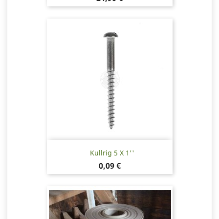
Kullrig 5 X 1''
Pris
0,09 €