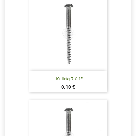
Kullrig 7 X 1"
Pris
0,10 €