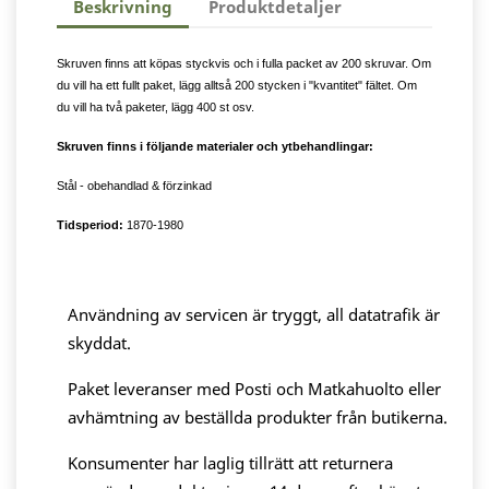
Beskrivning
Produktdetaljer
Skruven finns att köpas styckvis och i fulla packet av 200 skruvar. Om
du vill ha ett fullt paket, lägg alltså 200 stycken i "kvantitet" fältet. Om
du vill ha två paketer, lägg 400 st osv.
Skruven finns i följande materialer och ytbehandlingar:
Stål - obehandlad & förzinkad
Tidsperiod:
1870-1980
Användning av servicen är tryggt, all datatrafik är
skyddat.
Paket leveranser med Posti och Matkahuolto eller
avhämtning av beställda produkter från butikerna.
Konsumenter har laglig tillrätt att returnera