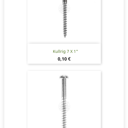
Kullrig 7 X 1"
Pris
0,10 €