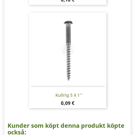
Kullrig 5 X 1''
Pris
0,09 €
Kunder som köpt denna produkt köpte
också: