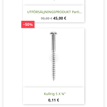
UTFÖRSÄLJNINGSPRODUKT Parti...
Baspris
Pris
45,00 €
90,00 €
−50%
Kullrig 5 X ¾"
Pris
0,11 €