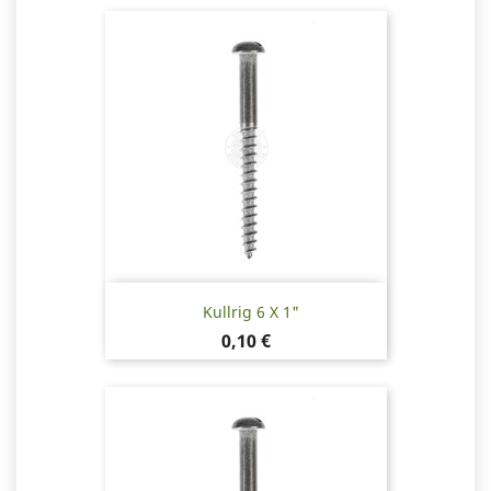
Kullrig 6 X 1"
Pris
0,10 €