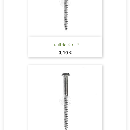
Kullrig 6 X 1"
Pris
0,10 €