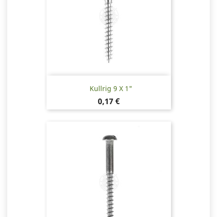
Kullrig 9 X 1"
Pris
0,17 €