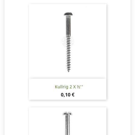
Kullrig 2 X ½''
Pris
0,10 €