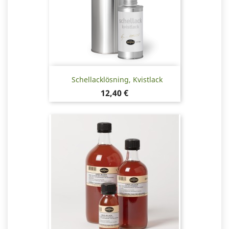
Schellacklösning, Kvistlack
Pris
12,40 €