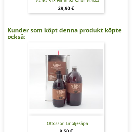
AURO 518 Himmeä Kalustelakka
Pris
29,90 €
Kunder som köpt denna produkt köpte
också:
Ottosson Linoljesåpa
Pris
8,50 €