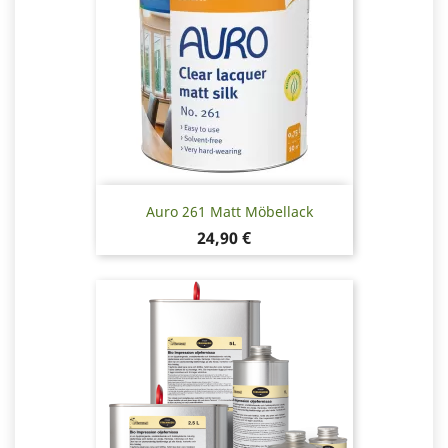
Auro 261 Matt Möbellack
Pris
24,90 €