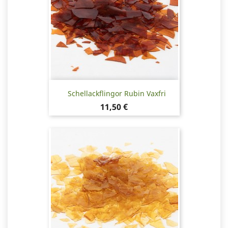
Schellackflingor Rubin Vaxfri
Pris
11,50 €