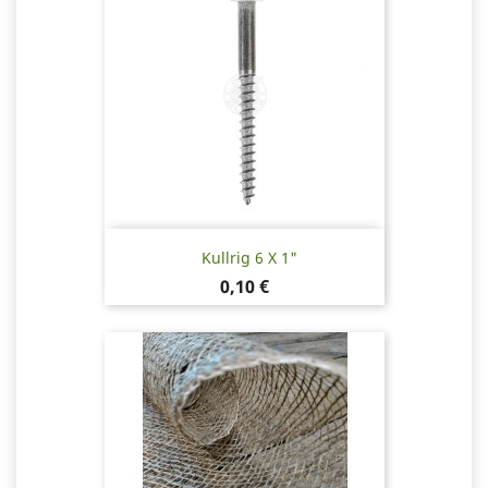
Kullrig 6 X 1"
Pris
0,10 €