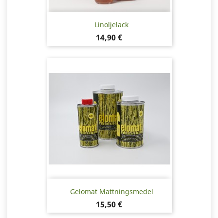
Linoljelack
Pris
14,90 €
Gelomat Mattningsmedel
Pris
15,50 €