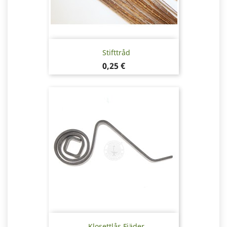
Stifttråd
Pris
0,25 €
Klosettlås Fjäder