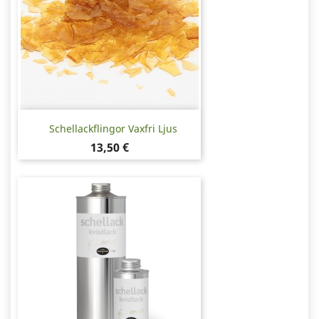
Schellackflingor Vaxfri Ljus
Pris
13,50 €