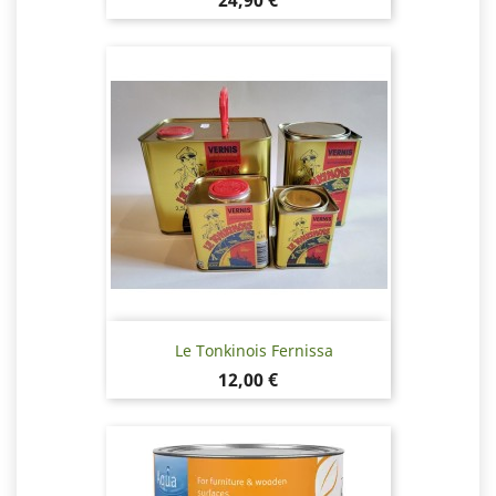
24,90 €
Le Tonkinois Fernissa
Pris
12,00 €