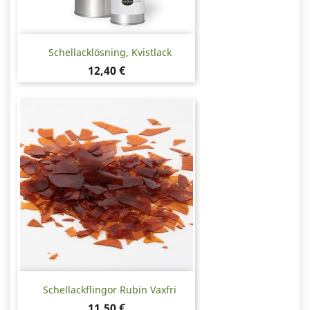
Schellacklösning, Kvistlack
Pris
12,40 €
Schellackflingor Rubin Vaxfri
Pris
11,50 €