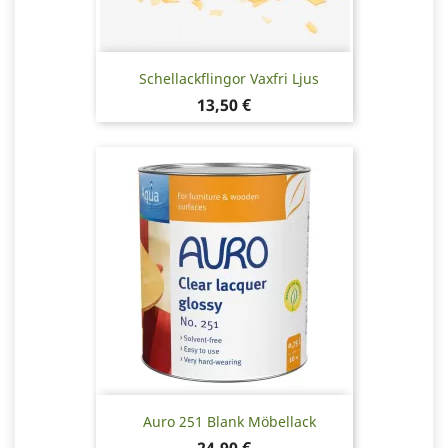
Schellackflingor Vaxfri Ljus
Pris
13,50 €
Auro 251 Blank Möbellack
Pris