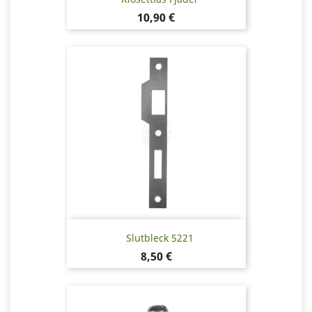
Pris
10,90 €
Slutbleck 5221
Pris
8,50 €