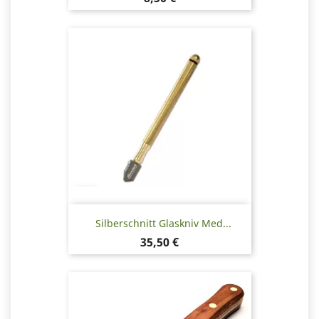
Silberschnitt Glaskniv Med...
Pris
35,50 €