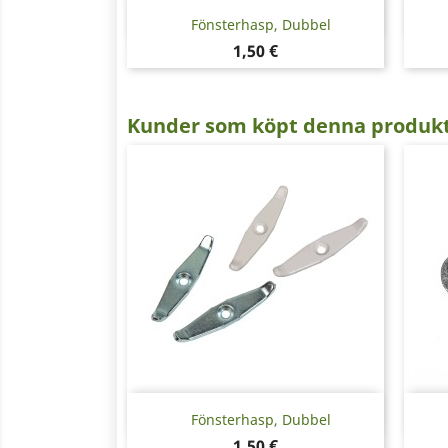
Snabbvy

Fönsterhasp, Dubbel
Pris
1,50 €
Kunder som köpt denna produkt
Snabbvy

Fönsterhasp, Dubbel
Pris
1,50 €