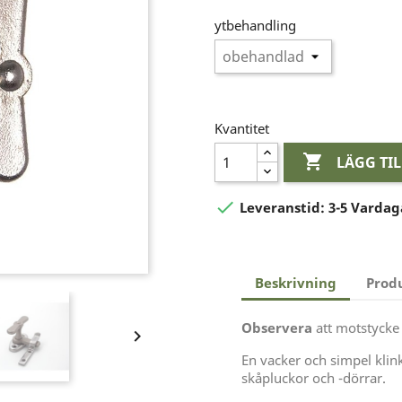
ytbehandling
Kvantitet

LÄGG TI

Leveranstid:
3-5 Vardag
Beskrivning
Prod
Observera
att motstycke 

En vacker och simpel klink
skåpluckor och -dörrar.