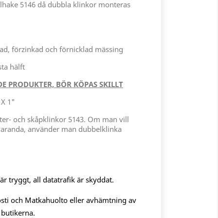
hake 5146 då dubbla klinkor monteras
d, förzinkad och förnicklad mässing
ta hälft
E PRODUKTER, BÖR KÖPAS SKILLT
 X 1"
ster- och skåpklinkor 5143. Om man vill
varanda, använder man dubbelklinka
 tryggt, all datatrafik är skyddat.
sti och Matkahuolto eller avhämtning av
 butikerna.