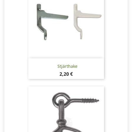
Stjärthake
Pris
2,20 €