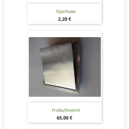
Stjärthake
Pris
2,20 €
Friskluftsventil
Pris
65,00 €