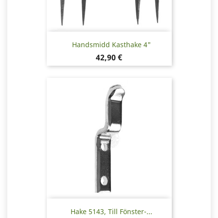
Handsmidd Kasthake 4"
Pris
42,90 €
Hake 5143, Till Fönster-...