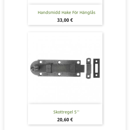
Handsmidd Hake För Hänglås
Pris
33,00 €
Skottregel 5''
Pris
20,60 €