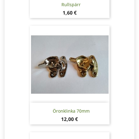
Rullspärr
Pris
1,60 €
Öronklinka 70mm
Pris
12,00 €