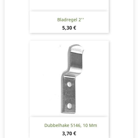
Bladregel 2''
Pris
5,30 €
Dubbelhake 5146, 10 Mm
Pris
3,70 €