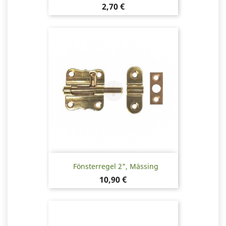
Pris
2,70 €
Fönsterregel 2", Mässing
Pris
10,90 €