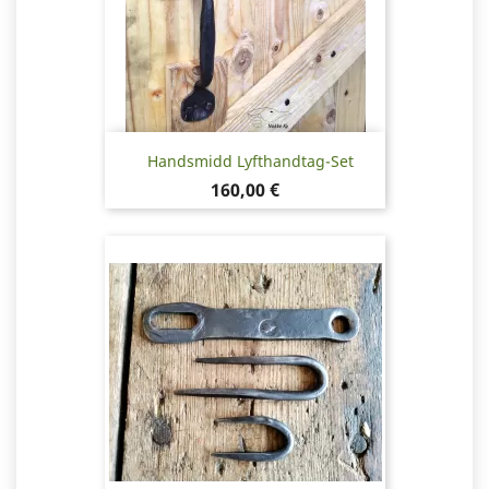
Handsmidd Lyfthandtag-Set
Pris
160,00 €