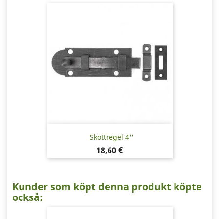
Skottregel 4''
Pris
18,60 €
Kunder som köpt denna produkt köpte
också: