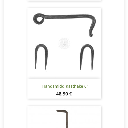
Handsmidd Kasthake 6"
Pris
48,90 €