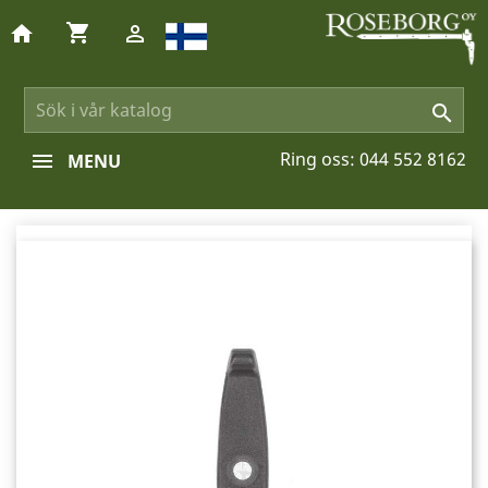
shopping_cart
home


Ring oss:
044 552 8162
MENU