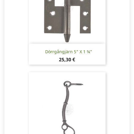
Dörrgångjärn 5” X 1 ¾”
Pris
25,30 €