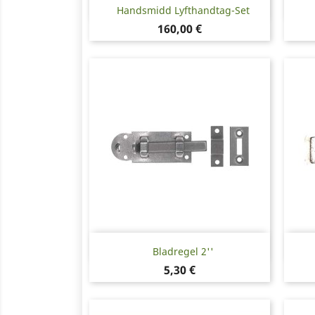
Snabbvy

Handsmidd Lyfthandtag-Set
Pris
160,00 €
Snabbvy

Bladregel 2''
Pris
5,30 €