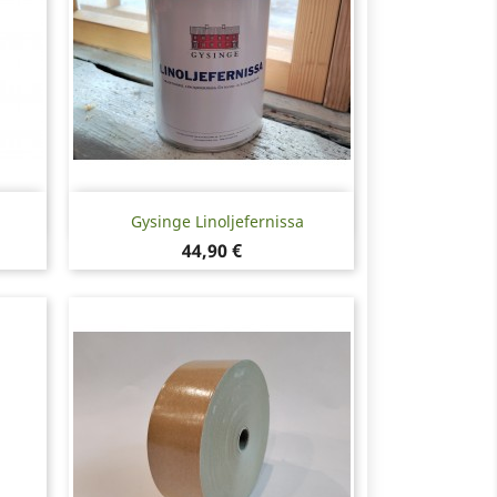
Snabbvy

Gysinge Linoljefernissa
Pris
44,90 €