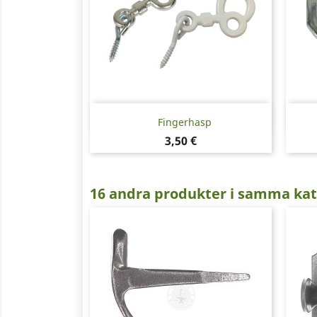
Snabbvy

Fingerhasp
Pris
3,50 €
16 andra produkter i samma kat