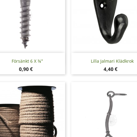
Snabbvy
Snabbvy


Försänkt 6 X ¾"
Lilla Jalmari Klädkrok
Pris
Pris
0,90 €
4,40 €