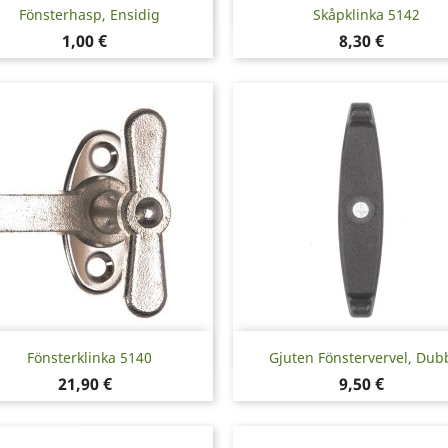
Snabbvy
Snabbvy


Fönsterhasp, Ensidig
Skåpklinka 5142
Pris
Pris
1,00 €
8,30 €
Snabbvy
Snabbvy


Fönsterklinka 5140
Gjuten Fönstervervel, Dub
Pris
Pris
21,90 €
9,50 €