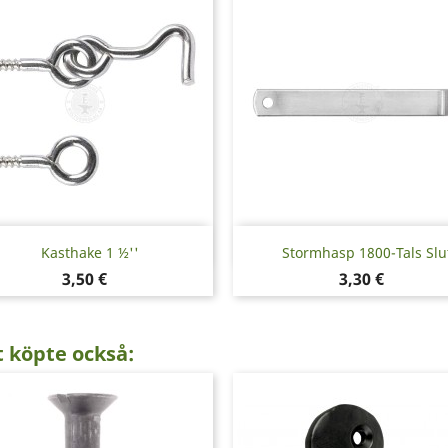
Snabbvy
Snabbvy


Kasthake 1 ½''
Stormhasp 1800-Tals Slu
Pris
Pris
3,50 €
3,30 €
 köpte också: