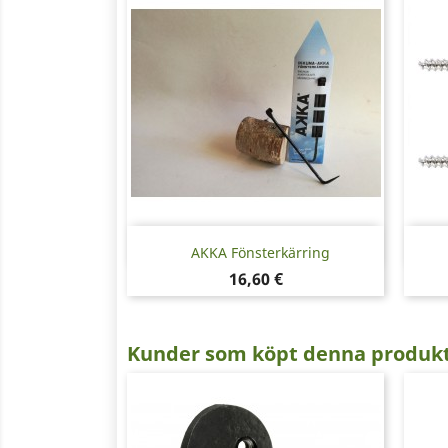
Snabbvy

AKKA Fönsterkärring
Pris
16,60 €
Kunder som köpt denna produkt