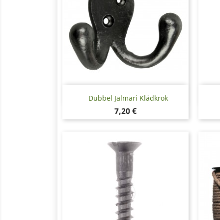
Snabbvy

Dubbel Jalmari Klädkrok
Pris
7,20 €