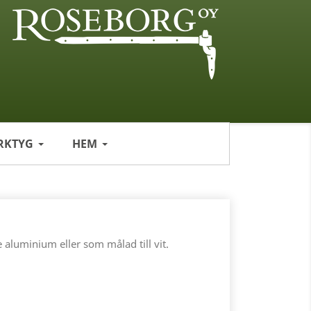
RKTYG
HEM
aluminium eller som målad till vit.