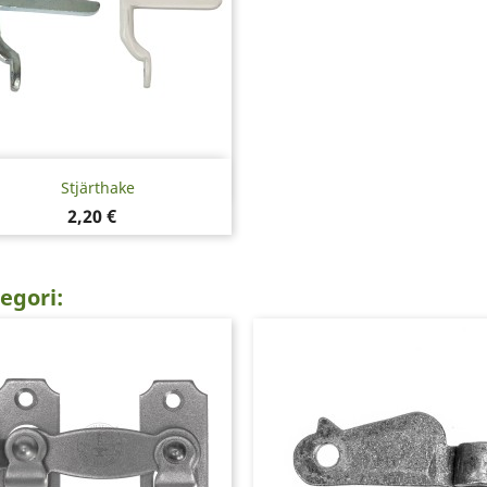
Snabbvy

Stjärthake
Pris
2,20 €
egori: