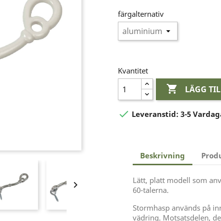
färgalternativ
Kvantitet

LÄGG TI

Leveranstid:
3-5 Vardag
Beskrivning
Prod
Lätt, platt modell som an

60-talerna.
Stormhasp används på inne
vädring. Motsatsdelen, den 