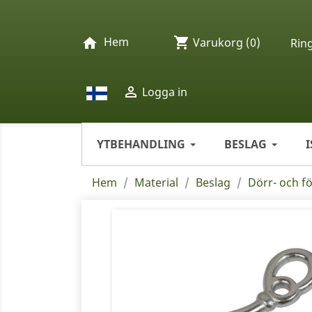
Hem
shopping_cart
home
Varukorg
(0)
Rin

Logga in
YTBEHANDLING
BESLAG
Hem
Material
Beslag
Dörr- och f