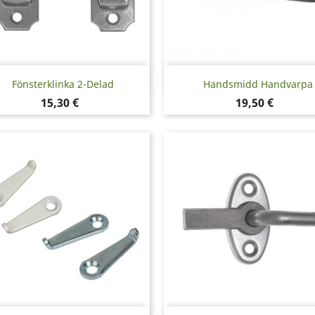
Snabbvy
Snabbvy


Fönsterklinka 2-Delad
Handsmidd Handvarpa
Pris
Pris
15,30 €
19,50 €