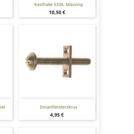
Snabbvy

Kasthake 5336, Mässing
Pris
10,50 €
Snabbvy

bel
Innanfönsterskruv
Pris
4,95 €