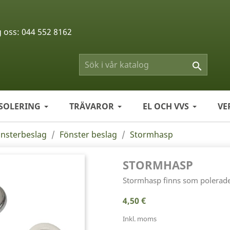
g oss:
044 552 8162

ISOLERING
TRÄVAROR
EL OCH VVS
VE
önsterbeslag
Fönster beslag
Stormhasp
STORMHASP
Stormhasp finns som polerade 
4,50 €
Inkl. moms