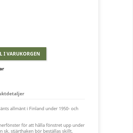
LL I VARUKORGEN
ar
uktdetaljer
vänts allmänt i Finland under 1950- och
rfönster för att hålla fönstret upp under
sk. stjärthaken bör beställas skillt.