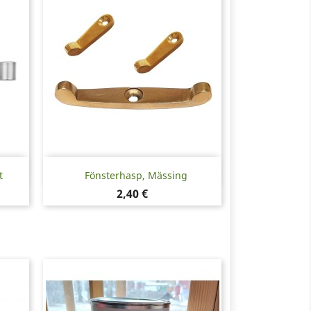
Snabbvy

t
Fönsterhasp, Mässing
Pris
2,40 €