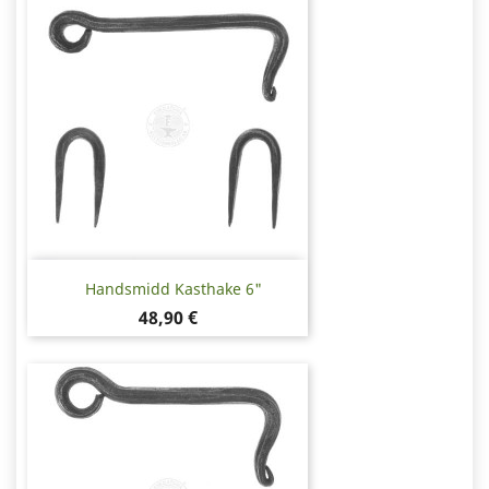
Handsmidd Kasthake 6"
Pris
48,90 €