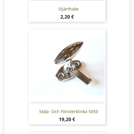
Stjärthake
Pris
2,20 €
Skåp- Och Fönsterklinka 5050
Pris
19,20 €