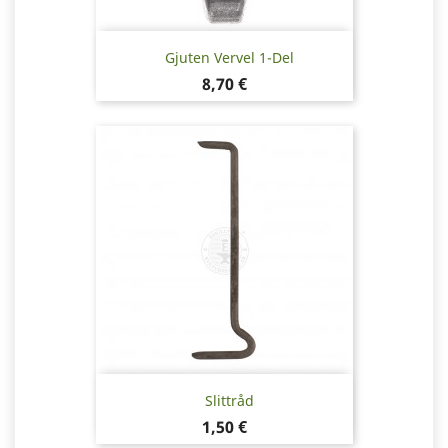
Gjuten Vervel 1-Del
Pris
8,70 €
Slittråd
Pris
1,50 €