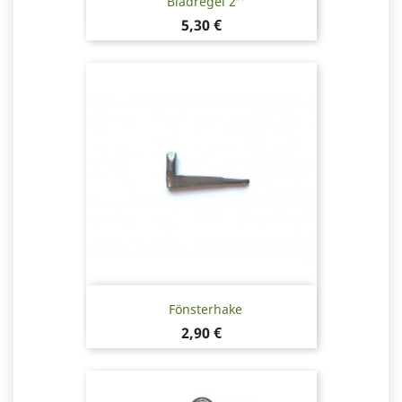
Bladregel 2''
Pris
5,30 €
Fönsterhake
Pris
2,90 €