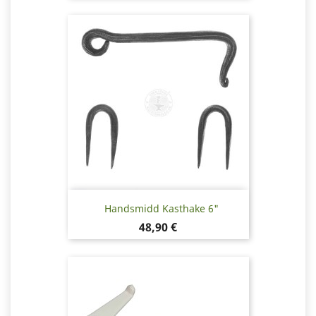
Handsmidd Kasthake 6"
Pris
48,90 €