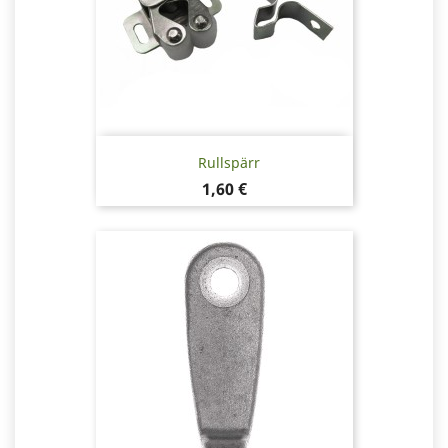
Rullspärr
Pris
1,60 €