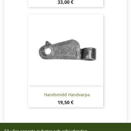
Pris
33,00 €
Handsmidd Handvarpa
Pris
19,50 €