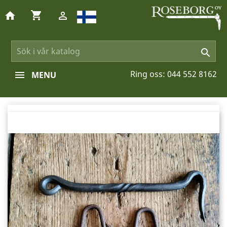
shopping_cart
home


Ring oss:
044 552 8162
MENU