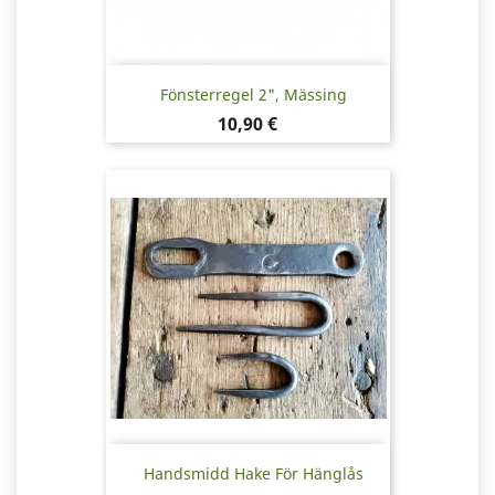
Fönsterregel 2", Mässing
Pris
10,90 €
Handsmidd Hake För Hänglås