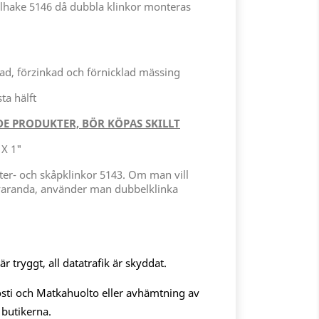
hake 5146 då dubbla klinkor monteras
d, förzinkad och förnicklad mässing
ta hälft
E PRODUKTER, BÖR KÖPAS SKILLT
 X 1"
ster- och skåpklinkor 5143. Om man vill
varanda, använder man dubbelklinka
 tryggt, all datatrafik är skyddat.
sti och Matkahuolto eller avhämtning av
 butikerna.