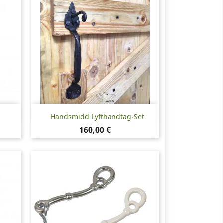
Snabbvy

Handsmidd Lyfthandtag-Set
Pris
160,00 €