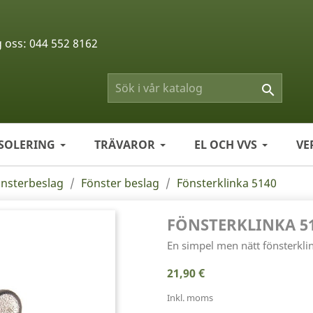
g oss:
044 552 8162

ISOLERING
TRÄVAROR
EL OCH VVS
VE
önsterbeslag
Fönster beslag
Fönsterklinka 5140
FÖNSTERKLINKA 5
En simpel men nätt fönsterklin
21,90 €
Inkl. moms