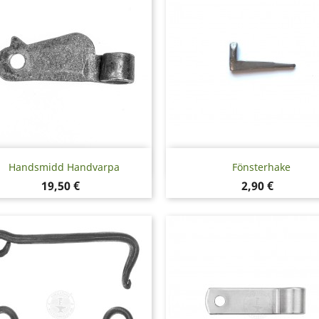
Snabbvy
Snabbvy


Handsmidd Handvarpa
Fönsterhake
Pris
Pris
19,50 €
2,90 €