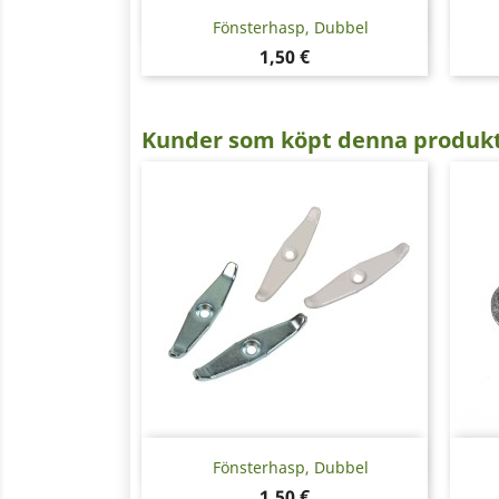
Snabbvy

Fönsterhasp, Dubbel
Pris
1,50 €
Kunder som köpt denna produkt
Snabbvy

Fönsterhasp, Dubbel
Pris
1,50 €