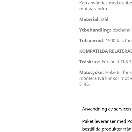
Kan användas med dubbel
mot varandra.
Material:
stål
Ytbehandling:
obehandla
Tidsperiod:
1900-tals förs
KOMPATILBA RELATERAD
Träskruv:
Försänkt TKS 7
Motstycke:
Hake till fön
montera två klinkor mot 
5146.
Användning av servicen är
Paket leveranser med Po
beställda produkter från