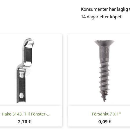
Konsumenter har laglig t
14 dagar efter köpet.
Snabbvy
Snabbvy


Hake 5143, Till Fönster-...
Försänkt 7 X 1"
Pris
Pris
2,70 €
0,09 €