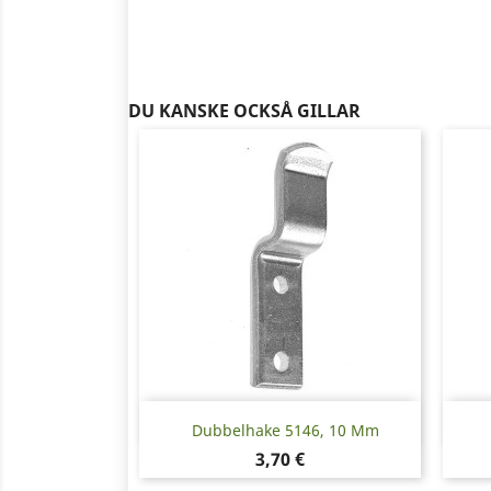
DU KANSKE OCKSÅ GILLAR
Snabbvy

Dubbelhake 5146, 10 Mm
Pris
3,70 €