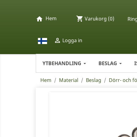
Hem
shopping_cart
home
Varukorg
(0)
Rin

Logga in
YTBEHANDLING
BESLAG
Hem
Material
Beslag
Dörr- och f