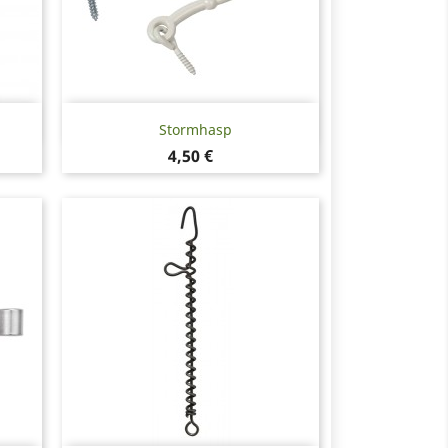
Snabbvy

Stormhasp
Pris
4,50 €