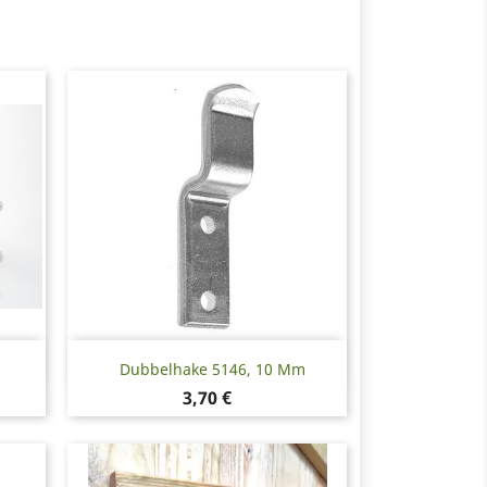
Snabbvy

Dubbelhake 5146, 10 Mm
Pris
3,70 €