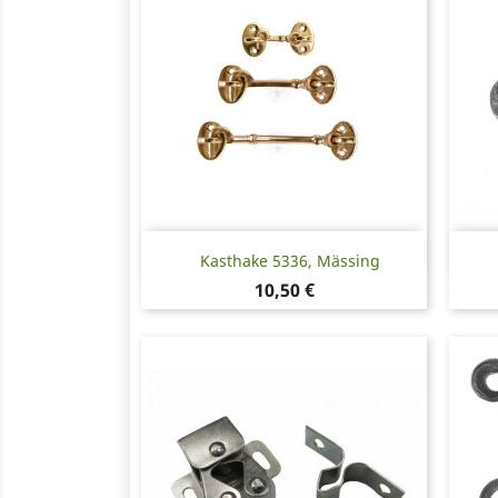
Snabbvy

Kasthake 5336, Mässing
Pris
10,50 €