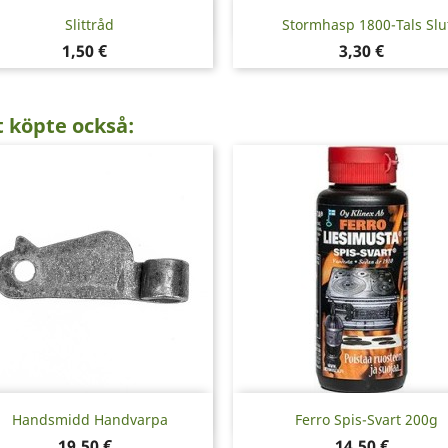
Snabbvy
Snabbvy


Slittråd
Stormhasp 1800-Tals Slu
Pris
Pris
1,50 €
3,30 €
 köpte också:
Snabbvy
Snabbvy


Handsmidd Handvarpa
Ferro Spis-Svart 200g
Pris
Pris
19,50 €
14,50 €