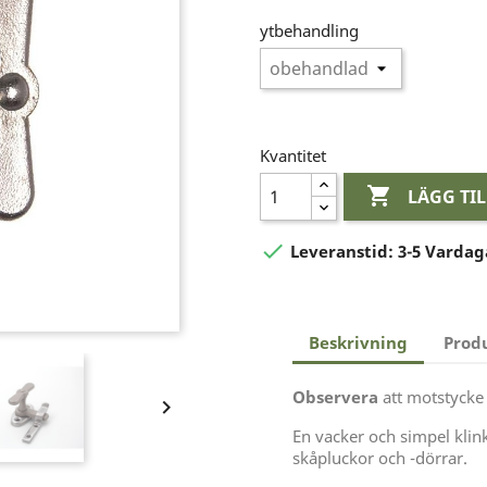
ytbehandling
Kvantitet

LÄGG TI

Leveranstid:
3-5 Vardag
Beskrivning
Prod
Observera
att motstycke 

En vacker och simpel klink
skåpluckor och -dörrar.