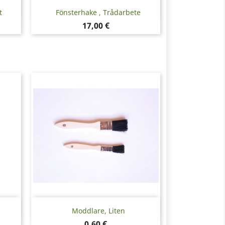
Snabbvy

t
Fönsterhake , Trådarbete
Pris
17,00 €
Snabbvy

Moddlare, Liten
Pris
0,60 €