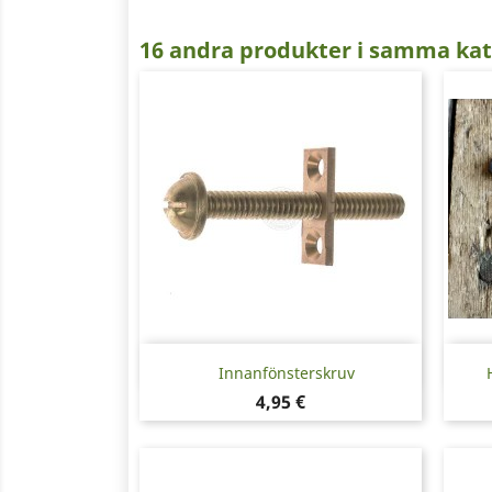
16 andra produkter i samma kat
Snabbvy

Innanfönsterskruv
Pris
4,95 €