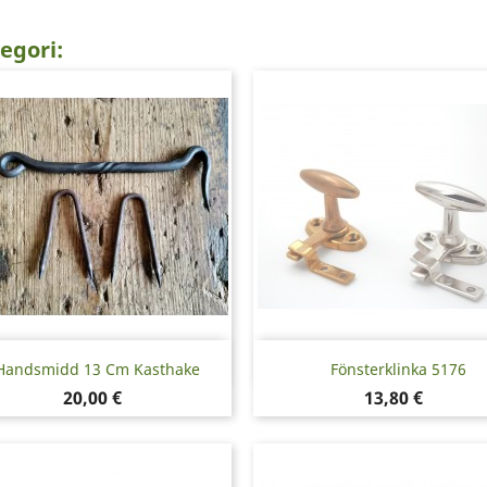
egori:
Snabbvy
Snabbvy


Handsmidd 13 Cm Kasthake
Fönsterklinka 5176
Pris
Pris
20,00 €
13,80 €