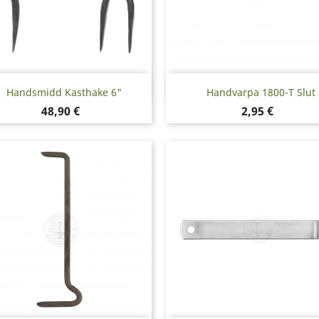
Snabbvy
Snabbvy


Handsmidd Kasthake 6"
Handvarpa 1800-T Slut
Pris
Pris
48,90 €
2,95 €