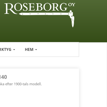
RKTYG
HEM
140
ka efter 1900-tals modell.