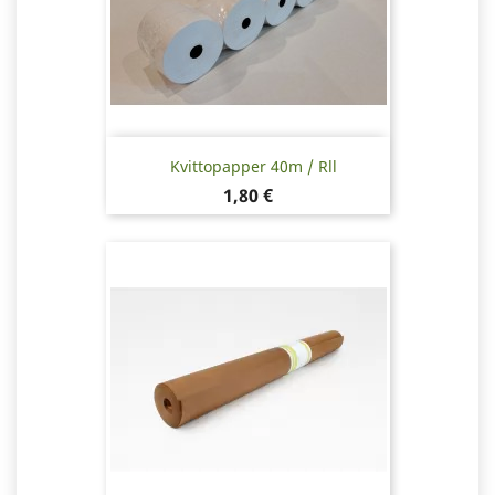
Kvittopapper 40m / Rll
Pris
1,80 €