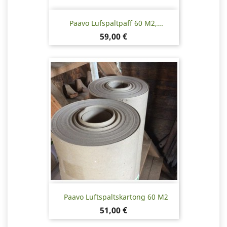
Paavo Lufspaltpaff 60 M2,...
Pris
59,00 €
Paavo Luftspaltskartong 60 M2
Pris
51,00 €