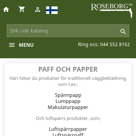
shopping_cart
home


Ring oss:
044 552 8162
MENU
PAFF OCH PAPPER
Häri hittar du produkter för traditionell väggbeklädning,
som t.ex.;
Spännpapp
Lumppapp
Makulaturpapper
Och luftspärrs produkter, som;
Luftspärrpapper
Luftspärrpaff