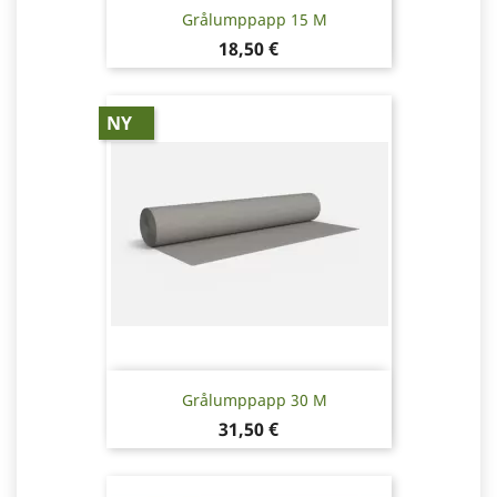
Grålumppapp 15 M
Pris
18,50 €
NY
Grålumppapp 30 M
Pris
31,50 €