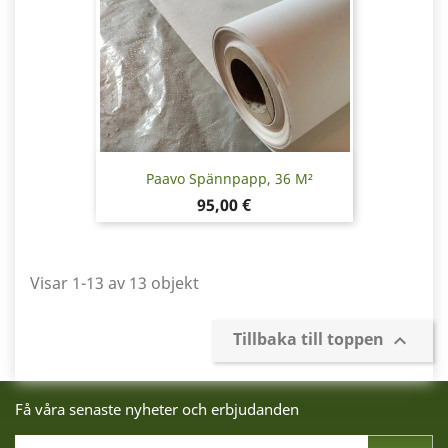
Paavo Spännpapp, 36 M²
Pris
95,00 €
Visar 1-13 av 13 objekt
Tillbaka till toppen

Få våra senaste nyheter och erbjudanden