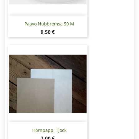
Paavo Nubbremsa 50 M
Pris
9,50 €
Hörnpapp, Tjock
Pris
7,00 €