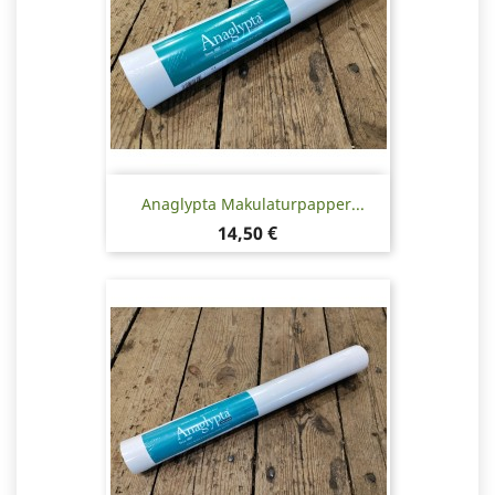
Anaglypta Makulaturpapper...
Pris
14,50 €