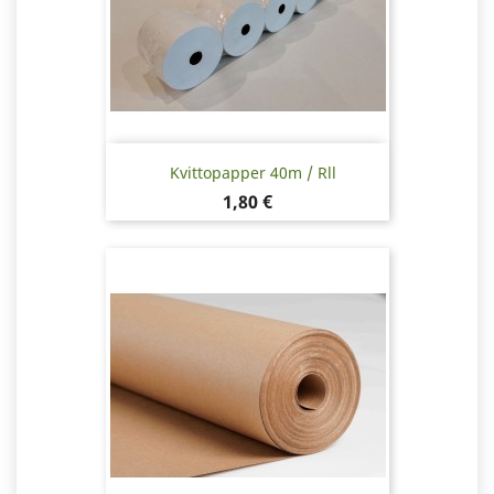
Kvittopapper 40m / Rll
Pris
1,80 €