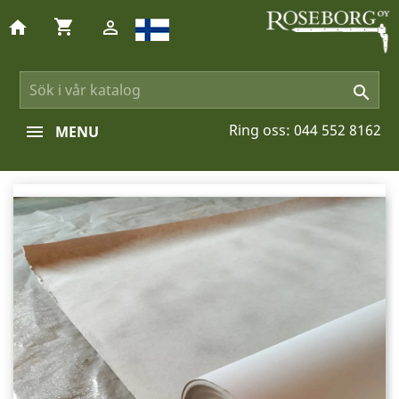
shopping_cart
home


Ring oss:
044 552 8162
MENU