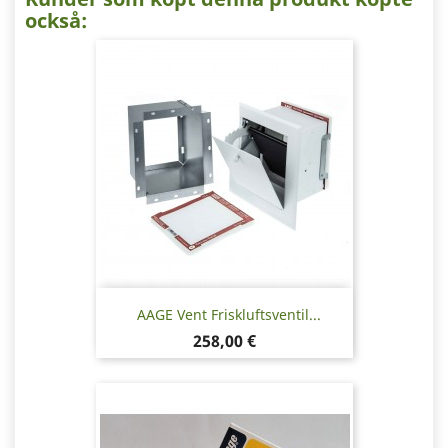
också:
AAGE Vent Friskluftsventil...
Pris
258,00 €