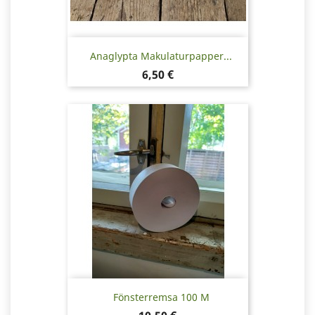
Anaglypta Makulaturpapper...
Pris
6,50 €
Fönsterremsa 100 M