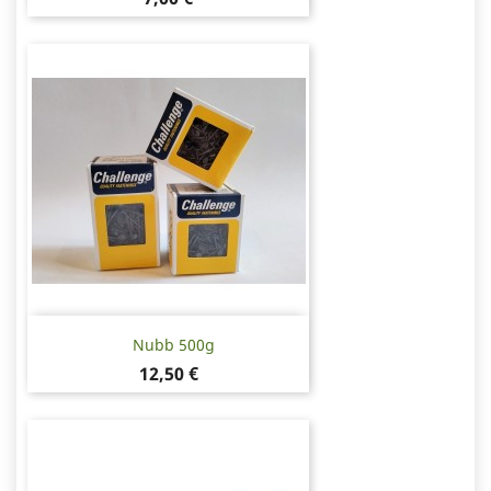
Nubb 500g
Pris
12,50 €