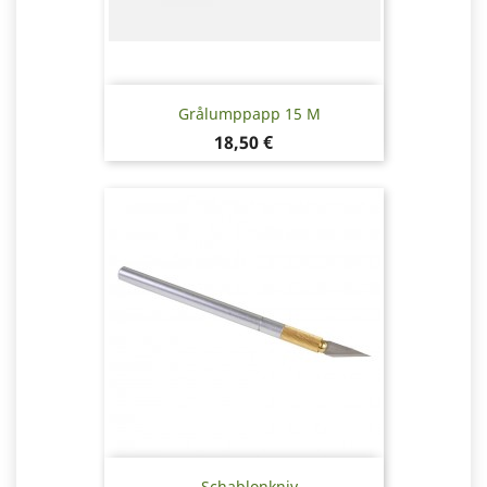
Grålumppapp 15 M
Pris
18,50 €
Schablonkniv