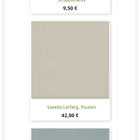
Pris
9,50 €
Savella Lerfärg, Puuteri
Pris
42,00 €