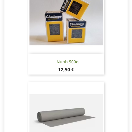
Nubb 500g
Pris
12,50 €