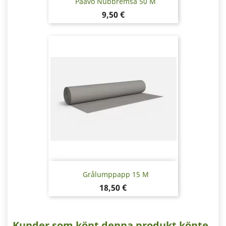
Paavo Nubbremsa 50 M
Pris
9,50 €
Grålumppapp 15 M
Pris
18,50 €
Kunder som köpt denna produkt köpte