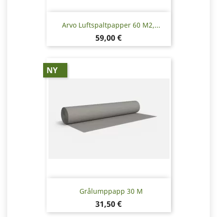
Arvo Luftspaltpapper 60 M2,...
Pris
59,00 €
NY
Grålumppapp 30 M
Pris
31,50 €