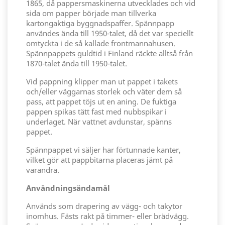
1865, då pappersmaskinerna utvecklades och vid
sida om papper började man tillverka
kartongaktiga byggnadspaffer. Spännpapp
användes ända till 1950-talet, då det var speciellt
omtyckta i de så kallade frontmannahusen.
Spännpappets guldtid i Finland räckte alltså från
1870-talet ända till 1950-talet.
Vid pappning klipper man ut pappet i takets
och/eller väggarnas storlek och väter dem så
pass, att pappet töjs ut en aning. De fuktiga
pappen spikas tätt fast med nubbspikar i
underlaget. När vattnet avdunstar, spänns
pappet.
Spännpappet vi säljer har förtunnade kanter,
vilket gör att pappbitarna placeras jämt på
varandra.
Användningsändamål
Används som drapering av vägg- och takytor
inomhus. Fästs rakt på timmer- eller brädvägg.