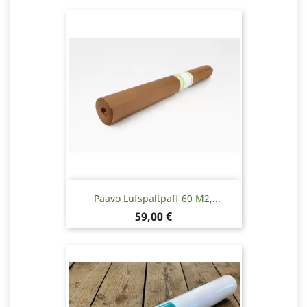
Paavo Lufspaltpaff 60 M2,...
Pris
59,00 €