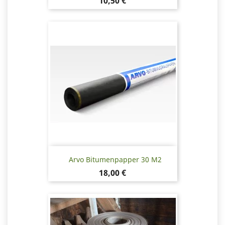
Pris
10,50 €
Arvo Bitumenpapper 30 M2
Pris
18,00 €