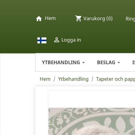
Hem
shopping_cart
home
Varukorg
(0)
Rin

Logga in
YTBEHANDLING
BESLAG
Hem
Ytbehandling
Tapeter och pap