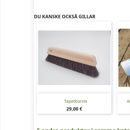
DU KANSKE OCKSÅ GILLAR
Snabbvy

Tapetborste
A
Pris
29,00 €