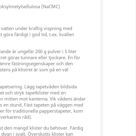
ksylmetylsellulosa (NaCMC)
 i vatten under kraftig vispning med
t göra färdigt i god tid, t.ex. kvällen
lande är ungefär 200 g pulver i 5 liter
ret göras tunnare eller tjockare. En för
 sämre fästningsegenskaper och den
stens på klistret är som på en väl
tapetsering. Lägg tapetvåden bildsida
et och stryk tapetklister med en
ån mitten mot kanterna. Vik vådens ändar
tas en stund. Fäst tapeten på väggen med
ler för traditionella papperstapeter, kom
illverkarens råd).
st den mängd klister du behöver. Färdig
 3 dygn i svalt. Överskotts klister kan