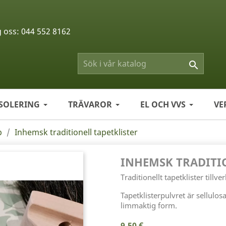
g oss:
044 552 8162

ISOLERING
TRÄVAROR
EL OCH VVS
VE
p
Inhemsk traditionell tapetklister
INHEMSK TRADITI
Traditionellt tapetklister tillver
Tapetklisterpulvret är sellulos
limmaktig form.
9,50 €