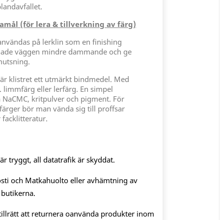
blandavfallet.
ål (för lera & tillverkning av färg)
 användas på lerklin som en finishing
klinade väggen mindre dammande och ge
mutsning.
g är klistret ett utmärkt bindmedel. Med
. limmfärg eller lerfärg. En simpel
å NaCMC, kritpulver och pigment. För
färger bör man vända sig till proffsar
 facklitteratur.
 tryggt, all datatrafik är skyddat.
sti och Matkahuolto eller avhämtning av
 butikerna.
illrätt att returnera oanvända produkter inom