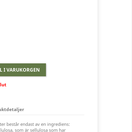
LL I VARUKORGEN
slut
uktdetaljer
er består endast av en ingrediens:
lulosa, som är sellulosa som har