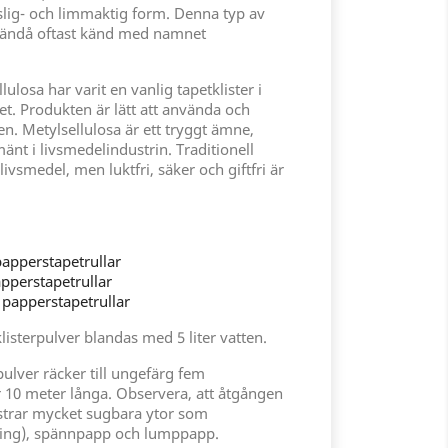
öslig- och limmaktig form. Denna typ av
är ändå oftast känd med namnet
losa har varit en vanlig tapetklister i
et. Produkten är lätt att använda och
ten. Metylsellulosa är ett tryggt ämne,
nt i livsmedelindustrin. Traditionell
 livsmedel, men luktfri, säker och giftfri är
 papperstapetrullar
papperstapetrullar
go papperstapetrullar
listerpulver blandas med 5 liter vatten.
pulver räcker till ungefärg fem
 10 meter långa. Observera, att åtgången
listrar mycket sugbara ytor som
tring), spännpapp och lumppapp.