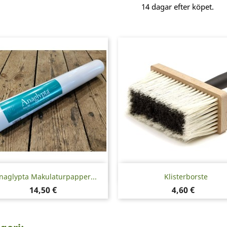
14 dagar efter köpet.
Snabbvy
Snabbvy


naglypta Makulaturpapper...
Klisterborste
Pris
Pris
14,50 €
4,60 €