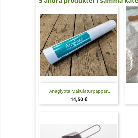
5 andra produkter i samma kate
Snabbvy

Anaglypta Makulaturpapper...
Pris
14,50 €