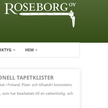
RKTYG
HEM
ONELL TAPETKLISTER
kat i Finland. Plast- och tillsatsfri konsistens.
a, som har bearbetats till en vattenlöslig- och