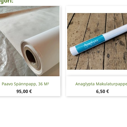
gori:
Snabbvy
Snabbvy


Paavo Spännpapp, 36 M²
Anaglypta Makulaturpapper
Pris
Pris
95,00 €
6,50 €