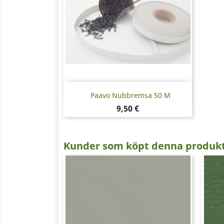
Snabbvy

Paavo Nubbremsa 50 M
Pris
9,50 €
Kunder som köpt denna produkt