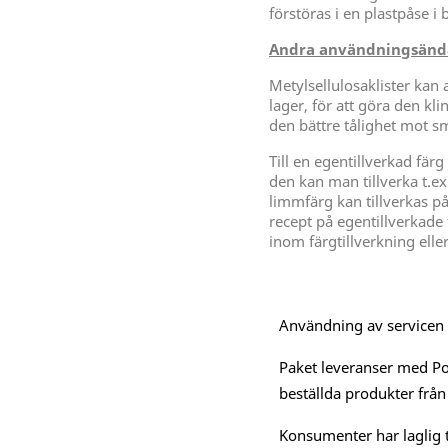
förstöras i en plastpåse i 
Andra användningsändam
Metylsellulosaklister kan
lager, för att göra den 
den bättre tålighet mot s
Till en egentillverkad fär
den kan man tillverka t.ex
limmfärg kan tillverkas p
recept på egentillverkade 
inom färgtillverkning eller
Användning av servicen är
Paket leveranser med Po
beställda produkter från
Konsumenter har laglig t