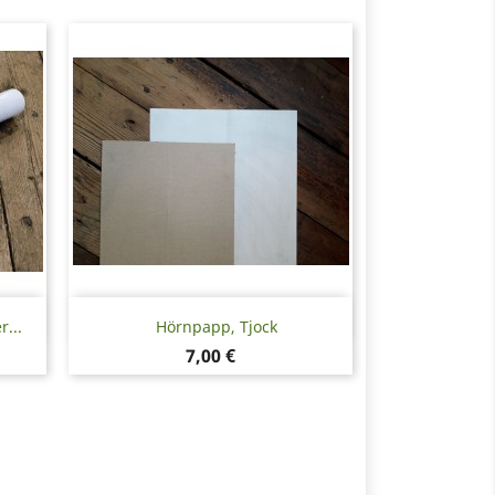
Snabbvy

...
Hörnpapp, Tjock
Pris
7,00 €