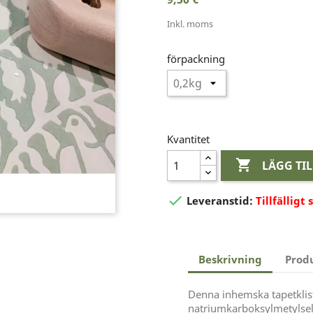
Inkl. moms
förpackning
Kvantitet

LÄGG TI

Leveranstid:
Tillfälligt 
Beskrivning
Prod
Denna inhemska tapetklist
natriumkarboksylmetylsel