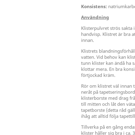
Konsistens:
natriumkarbo
Användning
Klisterpulvret strös sakta
handvisp. Klistret är bra at
innan.
Klistrets blandningsförhål
vatten. Vid behov kan klist
tunn klister kan ändå ha
klottar mera. En bra konsi
förtjockad kräm.
Rör om klistret väl innan 
neråt på tapetseringsbord
klisterborste med drag fr
till mitten och låt den vä
tapetborste (detta råd gäl
ihåg att alltid följa tapett
Tillverka på en gång enda
klister håller sig bra i ca.