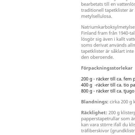
bearbetats till en vattenl
traditionell tapetklister 
metylsellulosa.
Natriumkarboksylmetylsellu
Finland fram från 1940-tal
lösgör sig även i kallt vat
soms derivat används allmä
tapetklister är såklart inte
den oberoende.
Förpackningsstorlekar
200 g - räcker till ca. fem
400 g -räcker till ca. tio 
800 g - räcker till ca. tju
Blandnings:
cirka 200 g k
Räcklighet:
200 g klister
papperstapetrullar som är
kan vara större ifall du k
träfiberskivor (grundklis