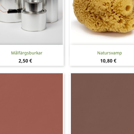
Snabbvy
Snabbvy


Målfärgsburkar
Natursvamp
Pris
Pris
2,50 €
10,80 €