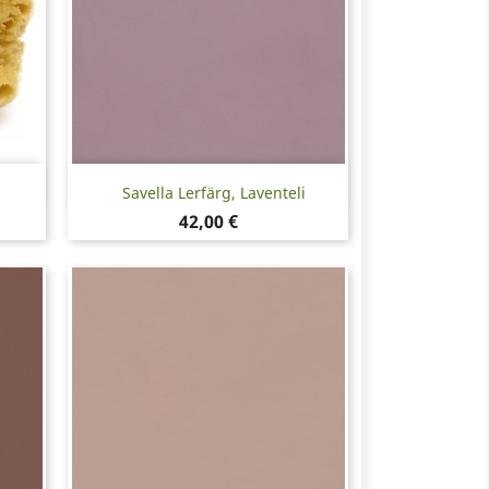
Snabbvy

Savella Lerfärg, Laventeli
Pris
42,00 €