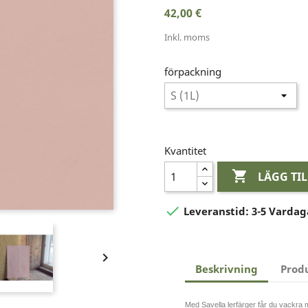
42,00 €
Inkl. moms
förpackning
Kvantitet

LÄGG TI

Leveranstid:
3-5 Vardag

Beskrivning
Prod
Med Savella lerfärger får du vackra m