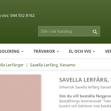
g oss:
044 552 8162

ISOLERING
TRÄVAROR
EL OCH VVS
VE
lla Lerfärger
Savella Lerfärg, Vanamo
SAVELLA LERFÄRG
Inhemsk Savella lerfärg Vanam
Om du vill beställa färgpr
beställnings leveranssätt "hä
kuvert och behöver inte betala