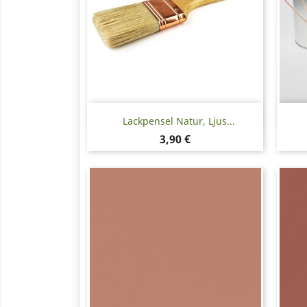
Snabbvy

Lackpensel Natur, Ljus...
Pris
3,90 €