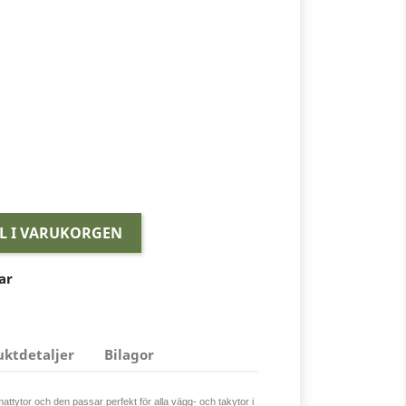
LL I VARUKORGEN
ar
uktdetaljer
Bilagor
attytor och den passar perfekt för alla vägg- och takytor i