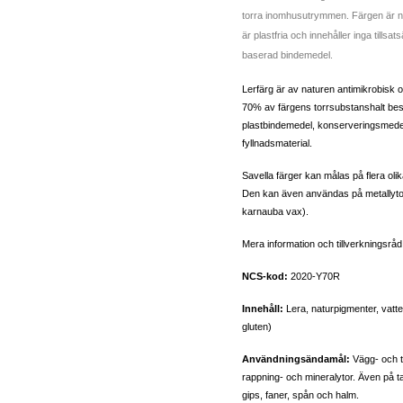
torra inomhusutrymmen. Färgen är na
är plastfria och innehåller inga till
baserad bindemedel.
Lerfärg är av naturen antimikrobisk o
70% av färgens torrsubstanshalt bestå
plastbindemedel, konserveringsmede
fyllnadsmaterial.
Savella färger kan målas på flera oli
Den kan även användas på metallytor
karnauba vax).
Mera information och tillverkningsråd
NCS-kod:
2020-Y70R
Innehåll:
Lera, naturpigmenter, vatten
gluten)
Användningsändamål:
Vägg- och t
rappning- och mineralytor. Även på 
gips, faner, spån och halm.