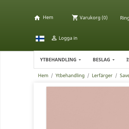
Hem
shopping_cart
home
Varukorg
(0)
Rin

Logga in
YTBEHANDLING
BESLAG
Hem
Ytbehandling
Lerfärger
Save