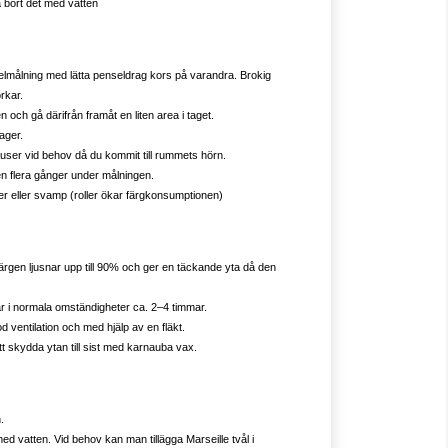
a bort det med vatten
lmålning med lätta penseldrag kors på varandra.
Brokig
rkar.
 och gå därifrån framåt en liten area i taget.
ager.
user vid behov då du kommit till rummets hörn.
n flera gånger under målningen.
er eller svamp (roller ökar färgkonsumptionen)
Färgen ljusnar upp till 90% och ger en täckande yta då den
 tar i normala omständigheter ca. 2–4 timmar.
ventilation och med hjälp av en fläkt.
t skydda ytan till sist med karnauba vax.
.
d vatten. Vid behov kan man tillägga Marseille tvål i