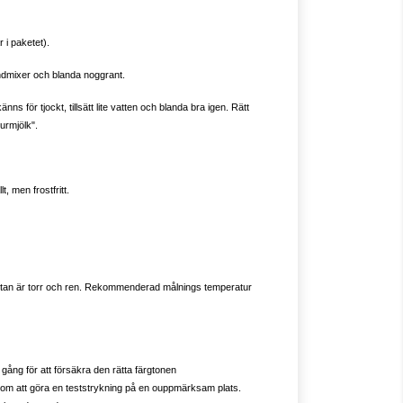
r i paketet).
handmixer och blanda noggrant.
nns för tjockt, tillsätt lite vatten och blanda bra igen. Rätt
urmjölk".
t, men frostfritt.
ytan är torr och ren. Rekommenderad målnings temperatur
 gång för att försäkra den rätta färgtonen
nom att göra en teststrykning på en ouppmärksam plats.