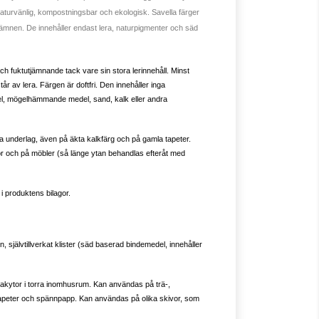
turvänlig, kompostningsbar och ekologisk. Savella färger
satsämnen. De innehåller endast lera, naturpigmenter och säd
ch fuktutjämnande tack vare sin stora lerinnehåll. Minst
r av lera. Färgen är doftfri. Den innehåller inga
l, mögelhämmande medel, sand, kalk eller andra
ka underlag, även på äkta kalkfärg och på gamla tapeter.
 och på möbler (så länge ytan behandlas efteråt med
 i produktens bilagor.
, självtillverkat klister (säd baserad bindemedel, innehåller
akytor i torra inomhusrum. Kan användas på trä-,
tapeter och spännpapp. Kan användas på olika skivor, som