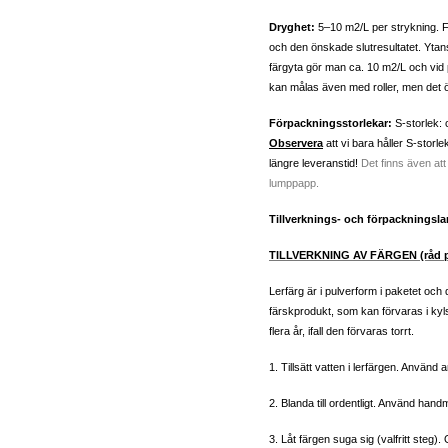
Dryghet:
5–10 m2/L per strykning. 
och den önskade slutresultatet. Ytan
färgyta gör man ca. 10 m2/L och vid 
kan målas även med roller, men det 
Förpackningsstorlekar:
S-storlek: c
Observera
att vi bara håller S-storl
längre leveranstid!
Det finns även att
lumppapp.
Tillverknings- och förpackningsla
TILLVERKNING AV FÄRGEN (råd på
Lerfärg är i pulverform i paketet och d
färskprodukt, som kan förvaras i kyls
flera år, ifall den förvaras torrt.
1. Tillsätt vatten i lerfärgen. Använ
2. Blanda till ordentligt. Använd hand
3. Låt färgen suga sig (valfritt steg)