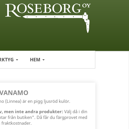
RKTYG
HEM
, VANAMO
o (Linnea) är en pigg ljusröd kulör.
ov, men inte andra produkter:
Välj då i din
mtar från butiken". Då får du färgprovet med
 fraktkostnader.