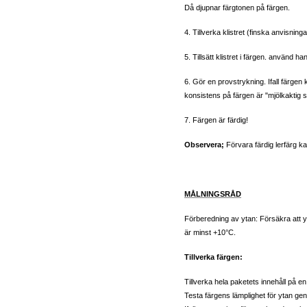
Då djupnar färgtonen på färgen.
4. Tillverka klistret (finska anvisninga
5. Tillsätt klistret i färgen. använd 
6. Gör en provstrykning. Ifall färgen kä
konsistens på färgen är "mjölkaktig s
7. Färgen är färdig!
Observera;
Förvara färdig lerfärg kall
MÅLNINGSRÅD
Förberedning av ytan: Försäkra att 
är minst +10°C.
Tillverka färgen:
Tillverka hela paketets innehåll på en
Testa färgens lämplighet för ytan ge