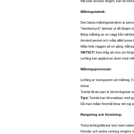
Ifall ytan avvisar färgen, kan du tork
Målningsteknik:
Den bästa målningstekniken är pense
"handavtryck" jämnas ut då färgen to
Börja målning av en vägg från takfoten
Använd pensel och måla alltid tunna l
Måla hela väggen på en gång, håll pa
VIKTIGT!
Kom ihåg att röra om förge
Lerfärg kan appliceras även med roll
Målningsprocesset:
Lerfärg är transparent vid målning. 
torkar.
Torktid till att ytan är berörningsbar
Tips!
Torktid kan försnabbas med god 
Då man målar föremål lönar det sig at
Rengöring och förstöring:
Torka lerfärgsfläckar bort med vatten
Penslar och andra verktyg rengörs me