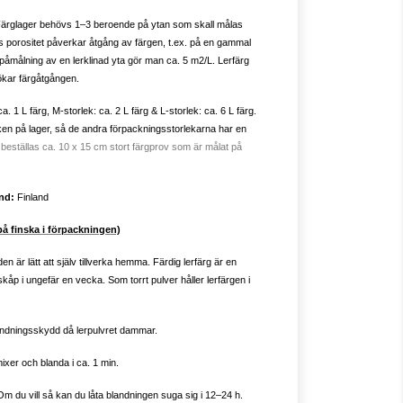
Färglager behövs 1–3 beroende på ytan som skall målas
s porositet påverkar åtgång av färgen, t.ex. på en gammal
påmålning av en lerklinad yta gör man ca. 5 m2/L. Lerfärg
ökar färgåtgången.
a. 1 L färg, M-storlek: ca. 2 L färg & L-storlek: ca. 6 L färg.
eken på lager, så de andra förpackningsstorlekarna har en
 beställas ca. 10 x 15 cm stort färgprov som är målat på
nd:
Finland
 finska i förpackningen)
en är lätt att själv tillverka hemma. Färdig lerfärg är en
kåp i ungefär en vecka. Som torrt pulver håller lerfärgen i
d andningsskydd då lerpulvret dammar.
mixer och blanda i ca. 1 min.
. Om du vill så kan du låta blandningen suga sig i 12–24 h.