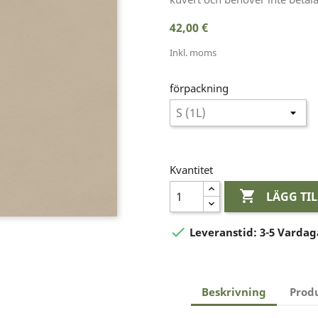
42,00 €
Inkl. moms
förpackning
Kvantitet

LÄGG TI

Leveranstid:
3-5 Vardag
Beskrivning
Prod