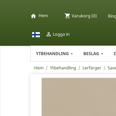
Hem
shopping_cart
home
Varukorg
(0)
Rin

Logga in
YTBEHANDLING
BESLAG
Hem
Ytbehandling
Lerfärger
Save