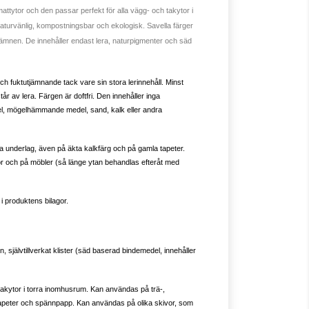
attytor och den passar perfekt för alla vägg- och takytor i
turvänlig, kompostningsbar och ekologisk. Savella färger
satsämnen. De innehåller endast lera, naturpigmenter och säd
ch fuktutjämnande tack vare sin stora lerinnehåll. Minst
r av lera. Färgen är doftfri. Den innehåller inga
l, mögelhämmande medel, sand, kalk eller andra
ka underlag, även på äkta kalkfärg och på gamla tapeter.
 och på möbler (så länge ytan behandlas efteråt med
 i produktens bilagor.
, självtillverkat klister (säd baserad bindemedel, innehåller
akytor i torra inomhusrum. Kan användas på trä-,
tapeter och spännpapp. Kan användas på olika skivor, som