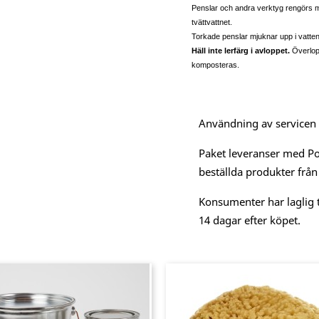
Penslar och andra verktyg rengörs me
tvättvattnet.
Torkade penslar mjuknar upp i vatten,
Häll inte lerfärg i avloppet.
Överlopp
komposteras.
Användning av servicen är
Paket leveranser med Po
beställda produkter från
Konsumenter har laglig t
14 dagar efter köpet.