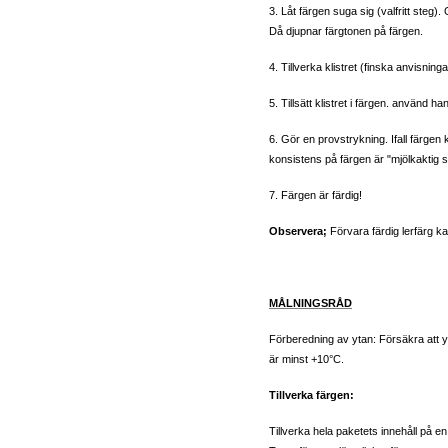
3. Låt färgen suga sig (valfritt steg)
Då djupnar färgtonen på färgen.
4. Tillverka klistret (finska anvisninga
5. Tillsätt klistret i färgen. använd 
6. Gör en provstrykning. Ifall färgen kä
konsistens på färgen är "mjölkaktig s
7. Färgen är färdig!
Observera;
Förvara färdig lerfärg kall
MÅLNINGSRÅD
Förberedning av ytan: Försäkra att 
är minst +10°C.
Tillverka färgen:
Tillverka hela paketets innehåll på en