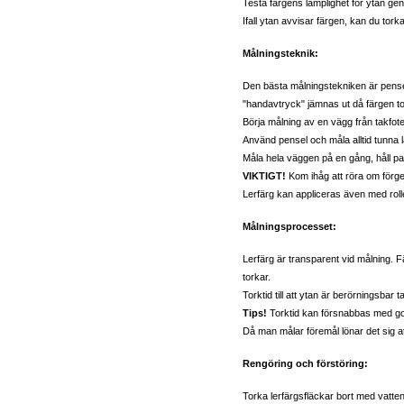
Testa färgens lämplighet för ytan ge
Ifall ytan avvisar färgen, kan du tork
Målningsteknik:
Den bästa målningstekniken är pense
"handavtryck" jämnas ut då färgen to
Börja målning av en vägg från takfoten
Använd pensel och måla alltid tunna l
Måla hela väggen på en gång, håll pa
VIKTIGT!
Kom ihåg att röra om förge
Lerfärg kan appliceras även med roll
Målningsprocesset:
Lerfärg är transparent vid målning. 
torkar.
Torktid till att ytan är berörningsbar
Tips!
Torktid kan försnabbas med god 
Då man målar föremål lönar det sig at
Rengöring och förstöring:
Torka lerfärgsfläckar bort med vatten