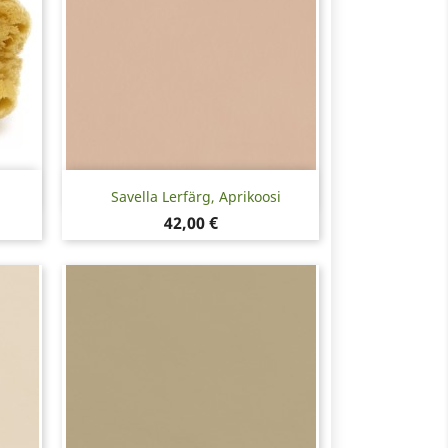
Snabbvy

Savella Lerfärg, Aprikoosi
Pris
42,00 €