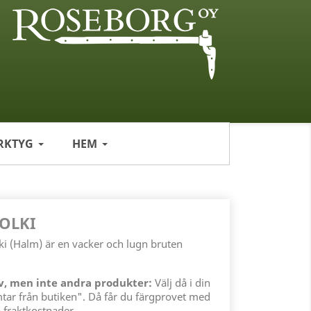
RKTYG
HEM
 OLKI
ki (Halm) är en vacker och lugn bruten
ov, men inte andra produkter:
Välj då i din
mtar från butiken". Då får du färgprovet med
 fraktkostnader.