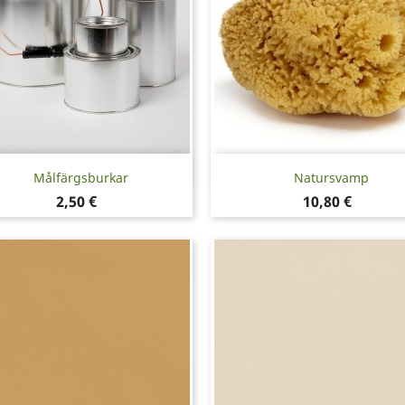
Snabbvy
Snabbvy


Målfärgsburkar
Natursvamp
Pris
Pris
2,50 €
10,80 €