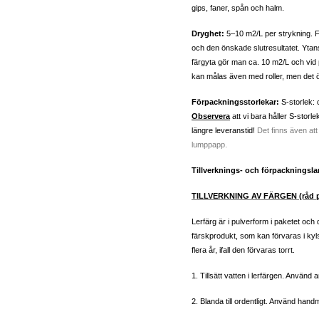
gips, faner, spån och halm.
Dryghet:
5–10 m2/L per strykning. 
och den önskade slutresultatet. Ytan
färgyta gör man ca. 10 m2/L och vid 
kan målas även med roller, men det 
Förpackningsstorlekar:
S-storlek: c
Observera
att vi bara håller S-storl
längre leveranstid!
Det finns även att
lumppapp.
Tillverknings- och förpackningsla
TILLVERKNING AV FÄRGEN (råd på
Lerfärg är i pulverform i paketet och d
färskprodukt, som kan förvaras i kyls
flera år, ifall den förvaras torrt.
1. Tillsätt vatten i lerfärgen. Använ
2. Blanda till ordentligt. Använd hand