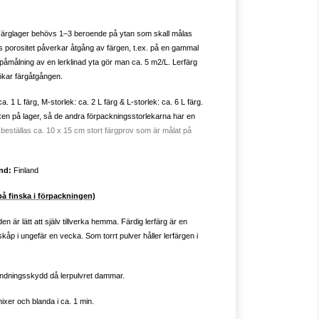
Färglager behövs 1–3 beroende på ytan som skall målas
s porositet påverkar åtgång av färgen, t.ex. på en gammal
påmålning av en lerklinad yta gör man ca. 5 m2/L. Lerfärg
ökar färgåtgången.
a. 1 L färg, M-storlek: ca. 2 L färg & L-storlek: ca. 6 L färg.
eken på lager, så de andra förpackningsstorlekarna har en
 beställas ca. 10 x 15 cm stort färgprov som är målat på
nd:
Finland
 finska i förpackningen)
en är lätt att själv tillverka hemma. Färdig lerfärg är en
kåp i ungefär en vecka. Som torrt pulver håller lerfärgen i
d andningsskydd då lerpulvret dammar.
mixer och blanda i ca. 1 min.