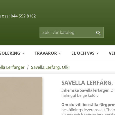
g oss:
044 552 8162

ISOLERING
TRÄVAROR
EL OCH VVS
VE
lla Lerfärger
Savella Lerfärg, Olki
SAVELLA LERFÄRG,
Inhemska Savella lerfärgen Ol
halmgul beige kulör.
Om du vill beställa färgpr
beställnings leveranssätt "hä
kuvert och behöver inte betala