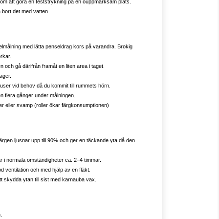
nom att göra en teststrykning på en ouppmärksam plats.
a bort det med vatten
lmålning med lätta penseldrag kors på varandra.
Brokig
rkar.
 och gå därifrån framåt en liten area i taget.
ager.
user vid behov då du kommit till rummets hörn.
n flera gånger under målningen.
er eller svamp (roller ökar färgkonsumptionen)
Färgen ljusnar upp till 90% och ger en täckande yta då den
 tar i normala omständigheter ca. 2–4 timmar.
ventilation och med hjälp av en fläkt.
t skydda ytan till sist med karnauba vax.
.