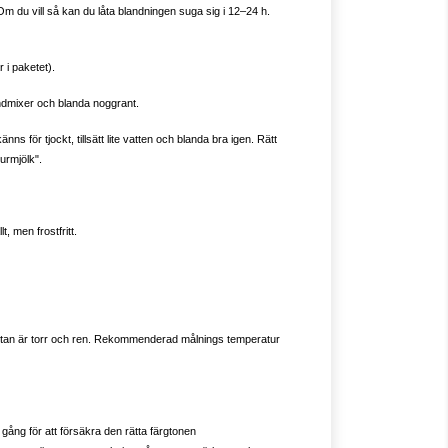
. Om du vill så kan du låta blandningen suga sig i 12–24 h.
r i paketet).
handmixer och blanda noggrant.
nns för tjockt, tillsätt lite vatten och blanda bra igen. Rätt
urmjölk".
t, men frostfritt.
ytan är torr och ren. Rekommenderad målnings temperatur
 gång för att försäkra den rätta färgtonen