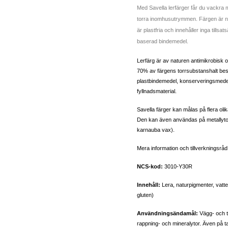
Med Savella lerfärger får du vackra m
torra inomhusutrymmen. Färgen är na
är plastfria och innehåller inga till
baserad bindemedel.
Lerfärg är av naturen antimikrobisk o
70% av färgens torrsubstanshalt bestå
plastbindemedel, konserveringsmede
fyllnadsmaterial.
Savella färger kan målas på flera oli
Den kan även användas på metallytor
karnauba vax).
Mera information och tillverkningsråd
NCS-kod:
3010-Y30R
Innehåll:
Lera, naturpigmenter, vatten
gluten)
Användningsändamål:
Vägg- och t
rappning- och mineralytor. Även på 