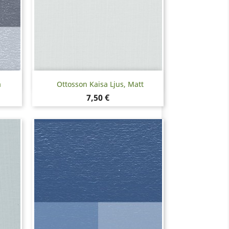
Snabbvy

å
Ottosson Kaisa Ljus, Matt
Pris
7,50 €