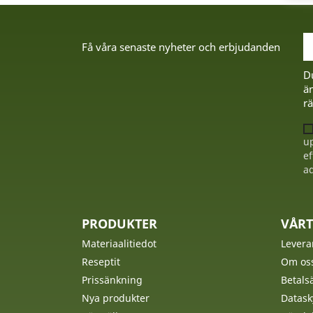
Få våra senaste nyheter och erbjudanden
D
än
rä
up
ef
ad
PRODUKTER
VÅRT
Materiaalitiedot
Levera
Reseptit
Om os
Prissänkning
Betalsä
Nya produkter
Datask