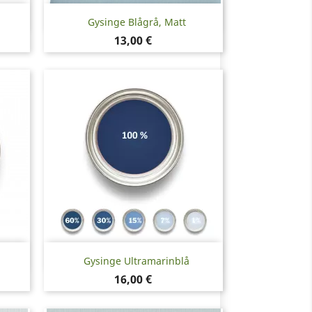
Snabbvy

Gysinge Blågrå, Matt
Pris
13,00 €
Snabbvy

Gysinge Ultramarinblå
Pris
16,00 €