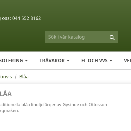
g oss:
044 552 8162

ISOLERING
TRÄVAROR
EL OCH VVS
VE
Tonvis
Blåa
LÅA
aditionella blåa linoljefärger av Gysinge och Ottosson
rgmakeri.