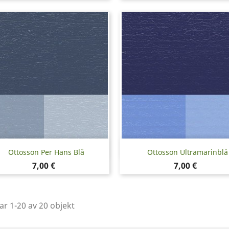
Snabbvy
Snabbvy


Ottosson Per Hans Blå
Ottosson Ultramarinblå
Pris
Pris
7,00 €
7,00 €
ar 1-20 av 20 objekt