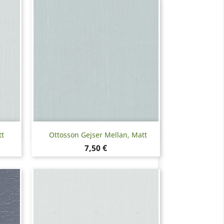
Snabbvy

tt
Ottosson Gejser Mellan, Matt
Pris
7,50 €