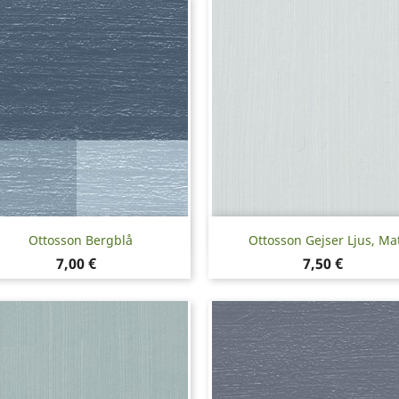
Snabbvy
Snabbvy


Ottosson Bergblå
Ottosson Gejser Ljus, Ma
Pris
Pris
7,00 €
7,50 €