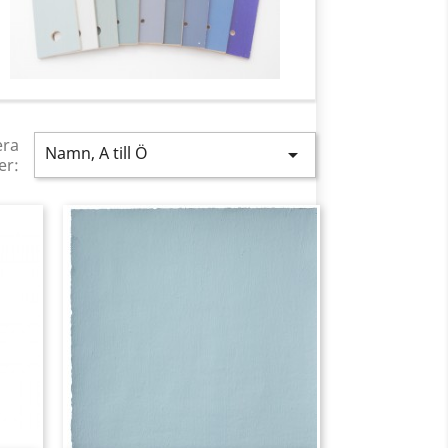
era
Namn, A till Ö

er: