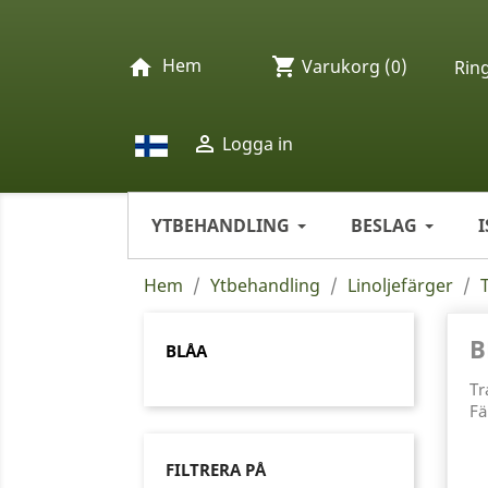
Hem
shopping_cart
home
Varukorg
(0)
Rin

Logga in
YTBEHANDLING
BESLAG
Hem
Ytbehandling
Linoljefärger
B
BLÅA
Tr
Fä
FILTRERA PÅ