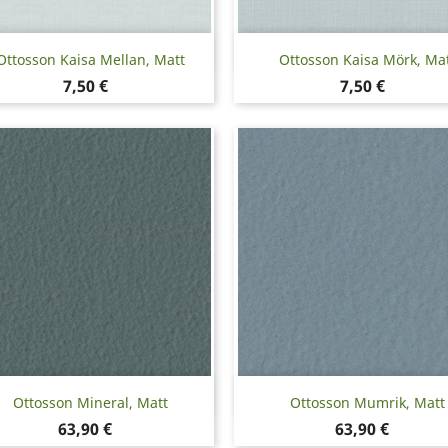
Snabbvy
Snabbvy


Ottosson Kaisa Mellan, Matt
Ottosson Kaisa Mörk, Ma
Pris
Pris
7,50 €
7,50 €
Snabbvy
Snabbvy


Ottosson Mineral, Matt
Ottosson Mumrik, Matt
Pris
Pris
63,90 €
63,90 €