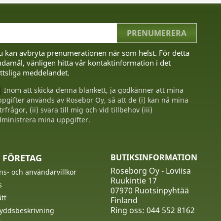
u kan avbryta prenumerationen när som helst. För detta
damål, vänligen hitta vår kontaktinformation i det
ttsliga meddelandet.
Inom att skicka denna blankett, ja godkänner att mina
pgifter används av Rosebor Oy, så att de (i) kan nå mina
trfrågor, (ii) svara till mig och vid tillbehov (iii)
ministrera mina uppgifter.
 FÖRETAG
BUTIKSINFORMATION
Roseborg Oy - Loviisa
ns- och användarvillkor
Ruukintie 17
s
07970 Ruotsinpyhtää
tt
Finland
Ring oss:
044 552 8162
yddsbeskrivning