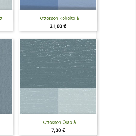
Snabbvy

tt
Ottosson Koboltblå
Pris
21,00 €
Snabbvy

Ottosson Öjablå
Pris
7,00 €