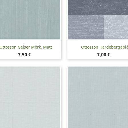
Snabbvy
Snabbvy


Ottosson Gejser Mörk, Matt
Ottosson Hardebergabl
Pris
Pris
7,50 €
7,00 €