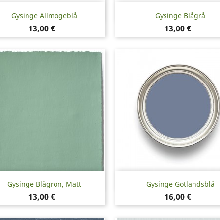
Snabbvy
Snabbvy


Gysinge Allmogeblå
Gysinge Blågrå
Pris
Pris
13,00 €
13,00 €
Snabbvy
Snabbvy


Gysinge Blågrön, Matt
Gysinge Gotlandsblå
Pris
Pris
13,00 €
16,00 €