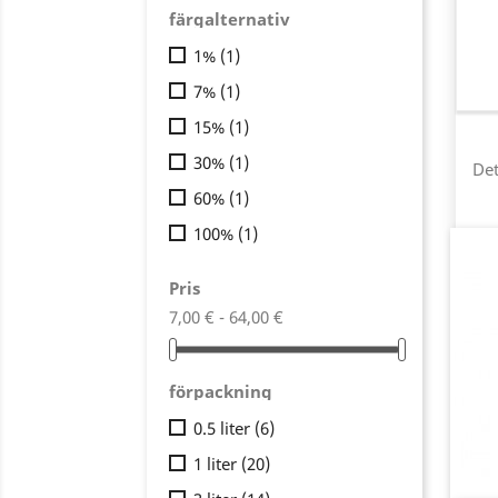
färgalternativ
1%
(1)
7%
(1)
15%
(1)
30%
(1)
Det
60%
(1)
100%
(1)
Pris
7,00 € - 64,00 €
förpackning
0.5 liter
(6)
1 liter
(20)