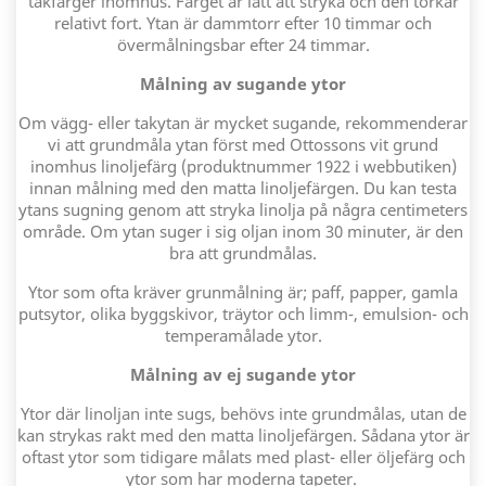
takfärger inomhus. Färget är lätt att stryka och den torkar
relativt fort. Ytan är dammtorr efter 10 timmar och
övermålningsbar efter 24 timmar.
Målning av sugande ytor
Om vägg- eller takytan är mycket sugande, rekommenderar
vi att grundmåla ytan först med Ottossons vit grund
inomhus linoljefärg (produktnummer 1922 i webbutiken)
innan målning med den matta linoljefärgen. Du kan testa
ytans sugning genom att stryka linolja på några centimeters
område. Om ytan suger i sig oljan inom 30 minuter, är den
bra att grundmålas.
Ytor som ofta kräver grunmålning är; paff, papper, gamla
putsytor, olika byggskivor, träytor och limm-, emulsion- och
temperamålade ytor.
Målning av ej sugande ytor
Ytor där linoljan inte sugs, behövs inte grundmålas, utan de
kan strykas rakt med den matta linoljefärgen. Sådana ytor är
oftast ytor som tidigare målats med plast- eller öljefärg och
ytor som har moderna tapeter.