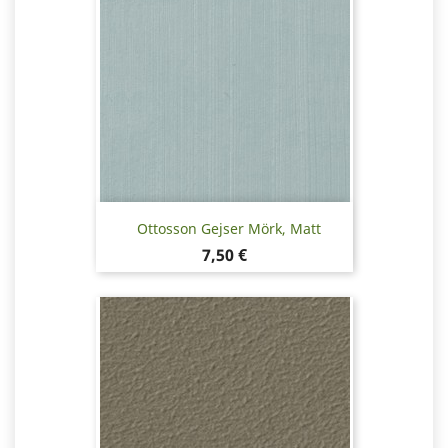
Ottosson Gejser Mörk, Matt
Pris
7,50 €