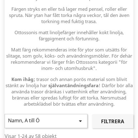
Färgen stryks en eller två lager med pensel, roller eller
spruta. När ytan har fått torka några veckor, tål den även
torkning med fuktig trasa.
Ottossonis matt linoljefärger innehåller kokt linolja,
färgpigment och förtunning.
Matt färg rekommenderas inte för ytor som utsätts för
slitage, som golv, köks- och användningsmöbler. För dehär
rekommenderar vi färger från Ottossons kategorii "för
inom- och utomhusbruk".
Kom ihåg;
trasor och annan porös material som blivit
stänkt av linolja har
självantändningsfara
! Därför bör alla
använda trasor dränkas i vattenhink efter användning,
brännas eller spredas luftigt för att torka. Nersmutsad
arbetsklädsel bör tvättas efter användning.
Namn, A till Ö

FILTRERA
Visar 1-24 av 58 objekt