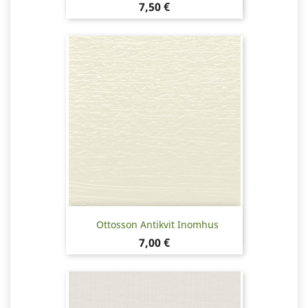
Pris
7,50 €
Ottosson Antikvit Inomhus
Pris
7,00 €