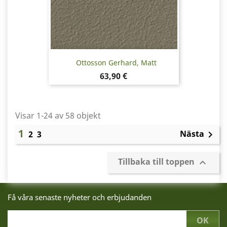
Ottosson Gerhard, Matt
Pris
63,90 €
Visar 1-24 av 58 objekt
1
Nästa
2
3

Tillbaka till toppen

Få våra senaste nyheter och erbjudanden