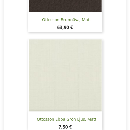
Ottosson Brunnäva, Matt
Pris
63,90 €
Ottosson Ebba Grön Ljus, Matt
Pris
7,50 €