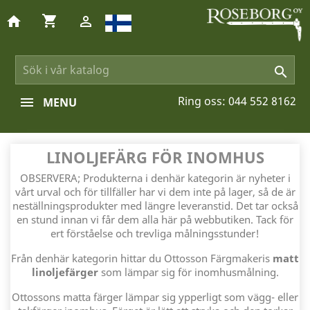
shopping_cart
home


Ring oss:
044 552 8162
MENU
LINOLJEFÄRG FÖR INOMHUS
OBSERVERA; Produkterna i denhär kategorin är nyheter i
vårt urval och för tillfäller har vi dem inte på lager, så de är
neställningsprodukter med längre leveranstid. Det tar också
en stund innan vi får dem alla här på webbutiken. Tack för
ert förståelse och trevliga målningsstunder!
Från denhär kategorin hittar du Ottosson Färgmakeris
matt
linoljefärger
som lämpar sig för inomhusmålning.
Ottossons matta färger lämpar sig ypperligt som vägg- eller