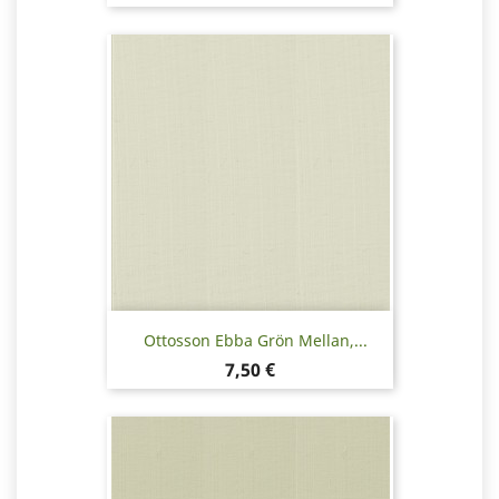
Ottosson Ebba Grön Mellan,...
Pris
7,50 €