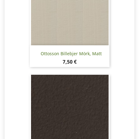
Ottosson Billebjer Mörk, Matt
Pris
7,50 €