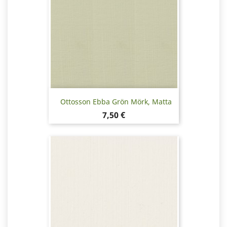
Ottosson Ebba Grön Mörk, Matta
Pris
7,50 €