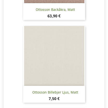
Ottosson Backåkra, Matt
Pris
63,90 €
Ottosson Billebjer Ljus, Matt
Pris
7,50 €