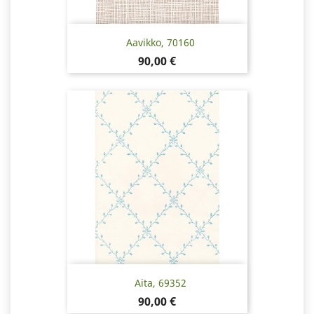
Aavikko, 70160
Pris
90,00 €
Aita, 69352
Pris
90,00 €