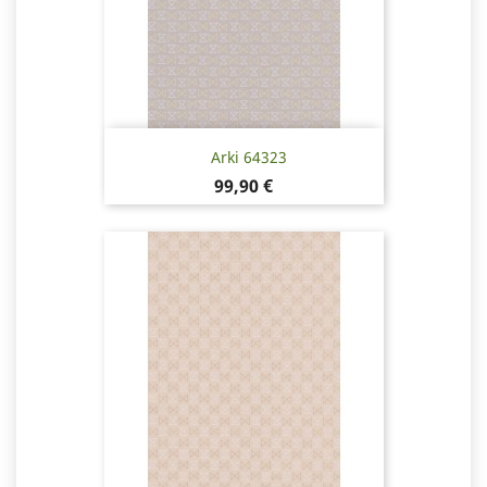
Arki 64323
Pris
99,90 €