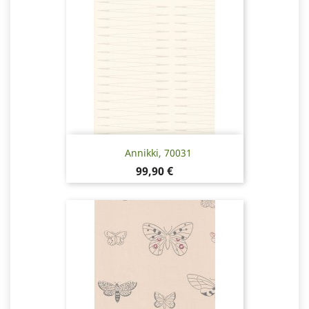
Annikki, 70031
Pris
99,90 €