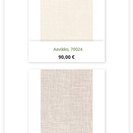
Aavikko, 70024
Pris
90,00 €