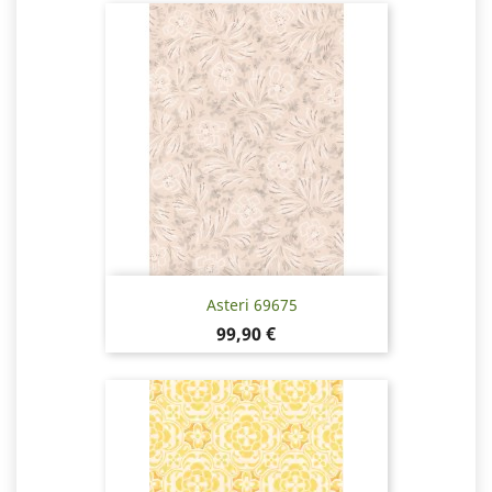
Asteri 69675
Pris
99,90 €