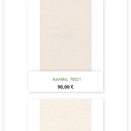
Aavikko, 70021
Pris
90,00 €