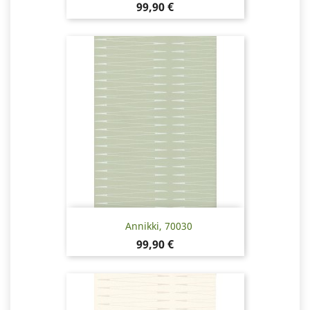
Pris
99,90 €
Annikki, 70030
Pris
99,90 €