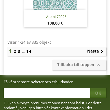
Atomi 70026
Pris
108,00 €
Visar 1-24 av 335 objekt
1
Nästa
2
3
…
14

Tillbaka till toppen

Få våra senaste nyheter och erbjudanden
Du kan avbryta prenumerationen när som helst. För detta
ändamål, vänligen hitta vår kontaktinformation i det