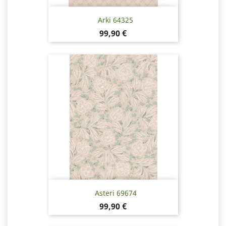
Arki 64325
Pris
99,90 €
Asteri 69674
Pris
99,90 €