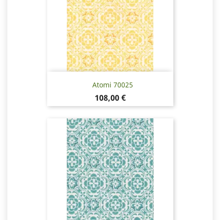
Atomi 70025
Pris
108,00 €