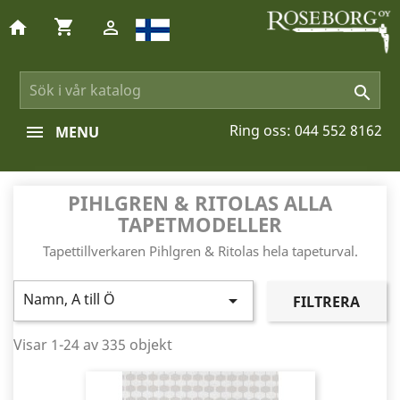
shopping_cart
home


Ring oss:
044 552 8162
MENU
PIHLGREN & RITOLAS ALLA
TAPETMODELLER
Tapettillverkaren Pihlgren & Ritolas hela tapeturval.
Namn, A till Ö

FILTRERA
Visar 1-24 av 335 objekt