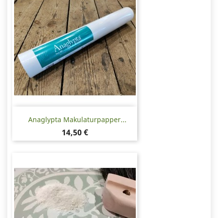
Anaglypta Makulaturpapper...
Pris
14,50 €