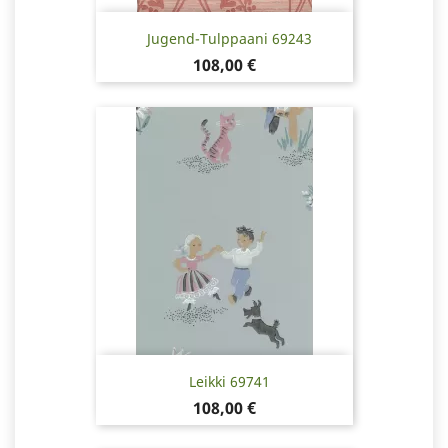
Jugend-Tulppaani 69243
Pris
108,00 €
Leikki 69741
Pris
108,00 €