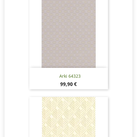
Arki 64323
Pris
99,90 €