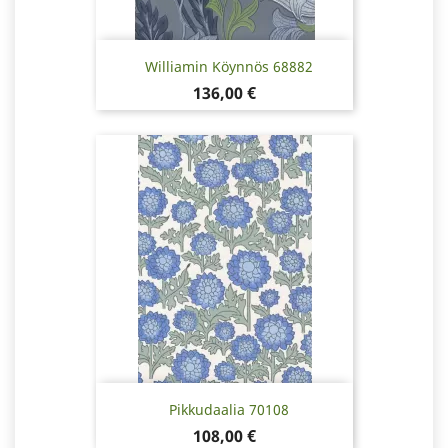
Williamin Köynnös 68882
Pris
136,00 €
Pikkudaalia 70108
Pris
108,00 €