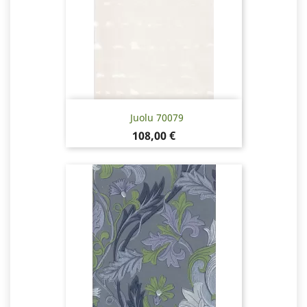
Juolu 70079
Pris
108,00 €