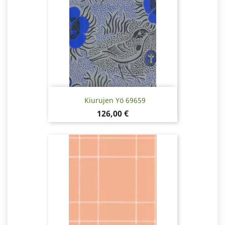
Kiurujen Yö 69659
Pris
126,00 €