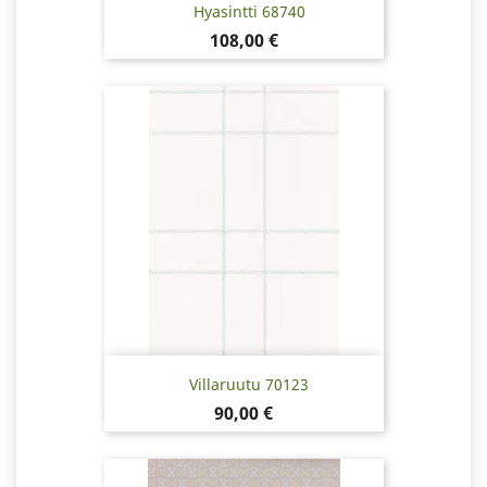
Hyasintti 68740
Pris
108,00 €
Villaruutu 70123
Pris
90,00 €