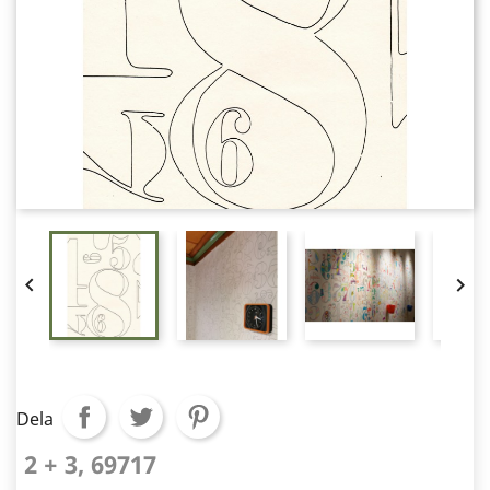


Dela
2 + 3, 69717