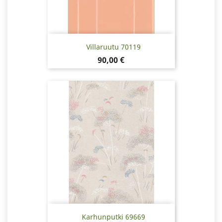
Villaruutu 70119
Pris
90,00 €
Karhunputki 69669