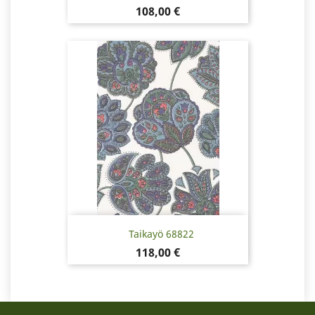
Pris
108,00 €
Taikayö 68822
Pris
118,00 €