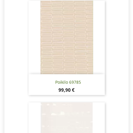
Poikilo 69785
Pris
99,90 €