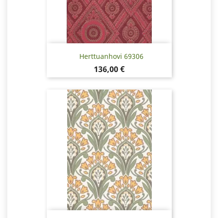
Herttuanhovi 69306
Pris
136,00 €