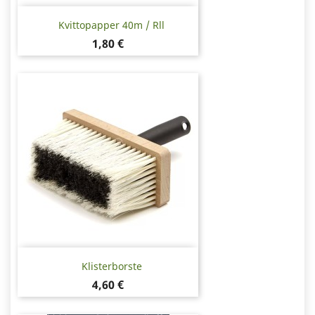
Kvittopapper 40m / Rll
Pris
1,80 €
Klisterborste
Pris
4,60 €