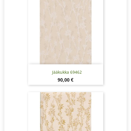
Jääkukka 69462
Pris
90,00 €