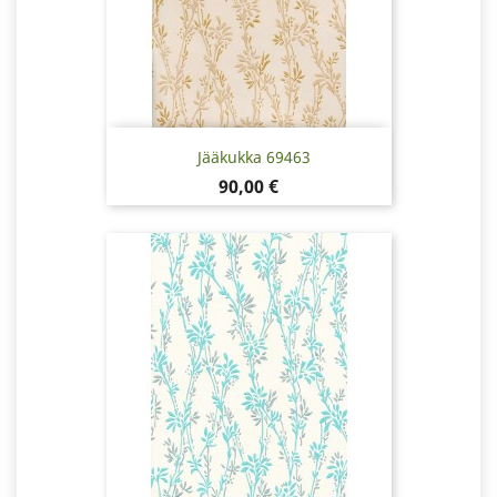
Jääkukka 69463
Pris
90,00 €