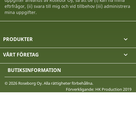
uppgifter används av Rosebor Oy, så att de (i) kan nå mina
eftrfrågor, (ii) svara till mig och vid tillbehov (iii) administrera
mina uppgifter.
PRODUKTER

VÅRT FÖRETAG

BUTIKSINFORMATION
© 2026 Roseborg Oy. Alla rättigheter förbehållna.
Förverkligande: HK Production 2019