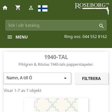
shopping_cart
home


Ring oss:
044 552 8162
MENU
1940-TAL
Pihlgren & Ritolas 1940-tals papperstapeter.
Namn, A till Ö

FILTRERA
Visar 1-7 av 7 objekt