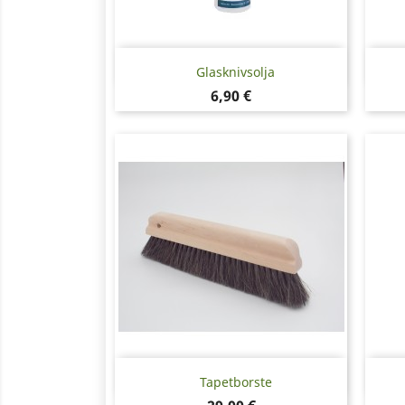
Snabbvy

Glasknivsolja
Pris
6,90 €
Snabbvy

Tapetborste