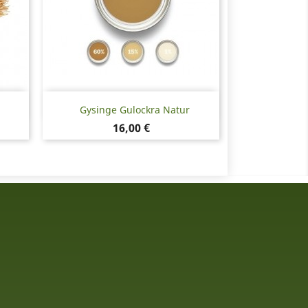
Snabbvy

Gysinge Gulockra Natur
Pris
16,00 €