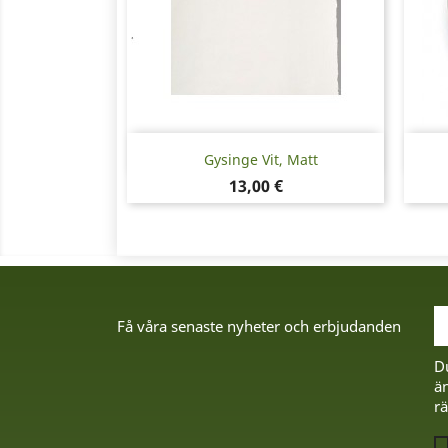
Snabbvy

Gysinge Vit, Matt
Pris
13,00 €
Få våra senaste nyheter och erbjudanden
D
än
rä