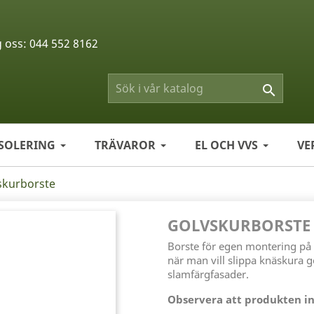
g oss:
044 552 8162

ISOLERING
TRÄVAROR
EL OCH VVS
VE
skurborste
GOLVSKURBORSTE
Borste för egen montering på 
när man vill slippa knäskura 
slamfärgfasader.
Observera att produkten in