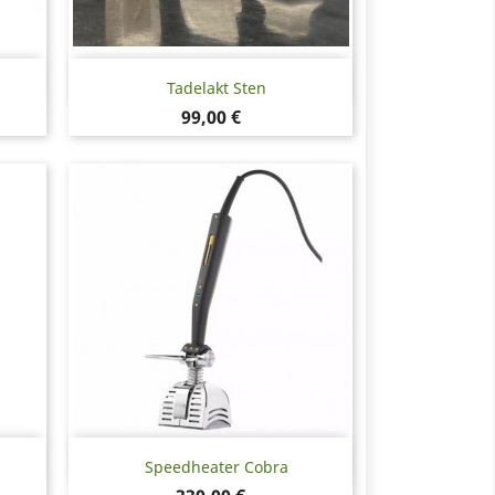
Snabbvy

Tadelakt Sten
Pris
99,00 €
Snabbvy

Speedheater Cobra