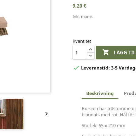
9,20 €
Inkl. moms
Kvantitet

LÄGG TI

Leveranstid:
3-5 Vardag
Beskrivning
Prod
Borsten har trästomme och

blandats med rot. Hål för 
Storlek: 55 x 210 mm