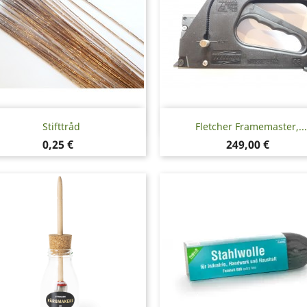
Snabbvy
Snabbvy


Stifttråd
Fletcher Framemaster,...
Pris
Pris
0,25 €
249,00 €