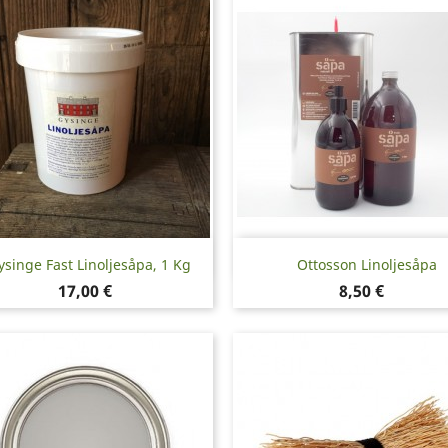
Snabbvy
Snabbvy


ysinge Fast Linoljesåpa, 1 Kg
Ottosson Linoljesåpa
Pris
Pris
17,00 €
8,50 €