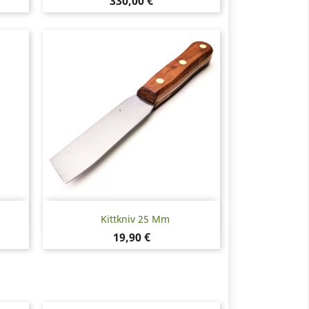
Pris
330,00 €
Snabbvy

Kittkniv 25 Mm
Pris
19,90 €