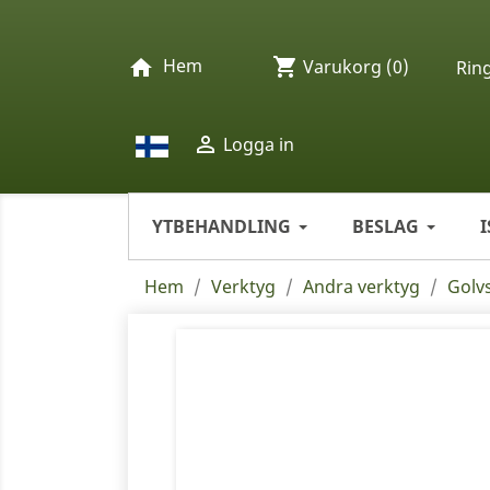
Hem
shopping_cart
home
Varukorg
(0)
Rin

Logga in
YTBEHANDLING
BESLAG
Hem
Verktyg
Andra verktyg
Golv