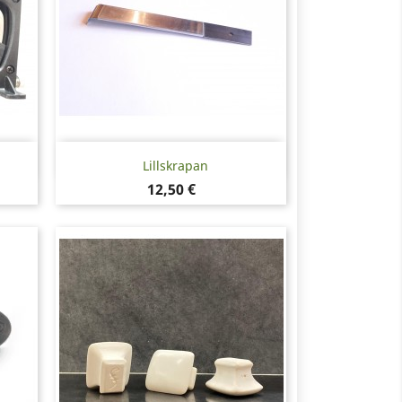
Snabbvy

Lillskrapan
Pris
12,50 €