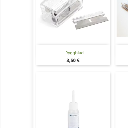
Snabbvy

Ryggblad
Pris
3,50 €