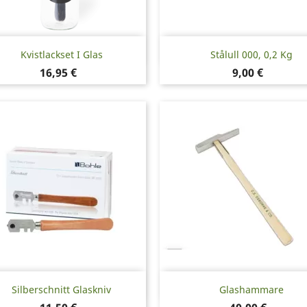
Snabbvy
Snabbvy


Kvistlackset I Glas
Stålull 000, 0,2 Kg
Pris
Pris
16,95 €
9,00 €
Snabbvy
Snabbvy


Silberschnitt Glaskniv
Glashammare