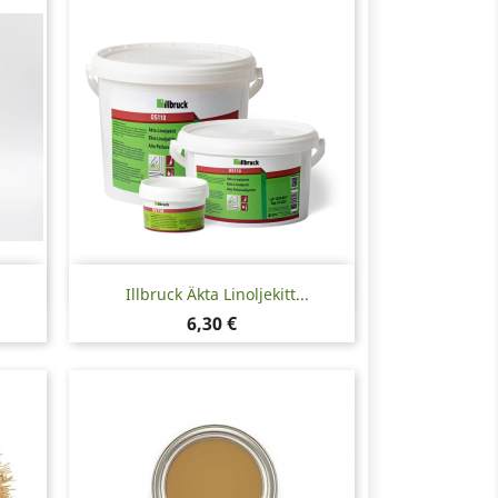
Snabbvy

Illbruck Äkta Linoljekitt...
Pris
6,30 €