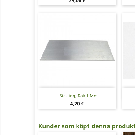
Pris
29,00 €
Snabbvy

Sickling, Rak 1 Mm
Pris
4,20 €
Kunder som köpt denna produkt