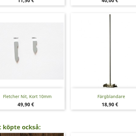
Pris
Pris
11,50 €
40,00 €
Snabbvy
Snabbvy


Fletcher Nit, Kort 10mm
Färgblandare
Pris
Pris
49,90 €
18,90 €
 köpte också: