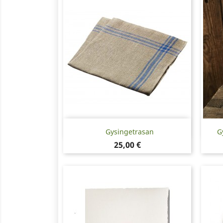
Snabbvy

Gysingetrasan
G
Pris
25,00 €