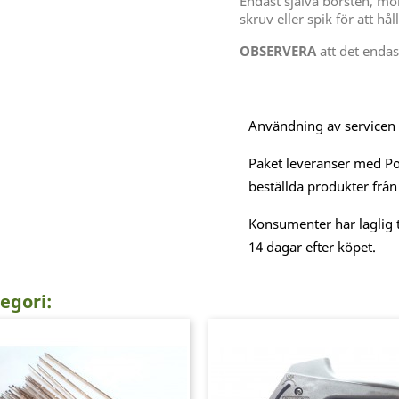
Endast själva borsten, mon
skruv eller spik för att hål
OBSERVERA
att det endas
Användning av servicen är
Paket leveranser med Po
beställda produkter från
Konsumenter har laglig t
14 dagar efter köpet.
egori: