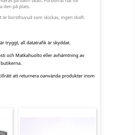
teras på valfri skaft. Förborrat hål för
la den på plats.
t är borsthuvud som skickas, ingen skaft.
 tryggt, all datatrafik är skyddat.
sti och Matkahuolto eller avhämtning av
 butikerna.
illrätt att returnera oanvända produkter inom