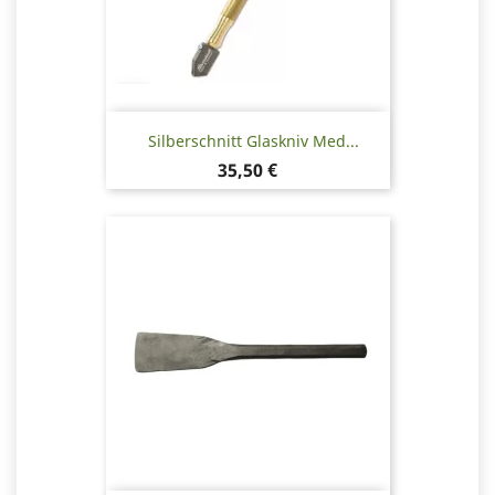
Silberschnitt Glaskniv Med...
Pris
35,50 €