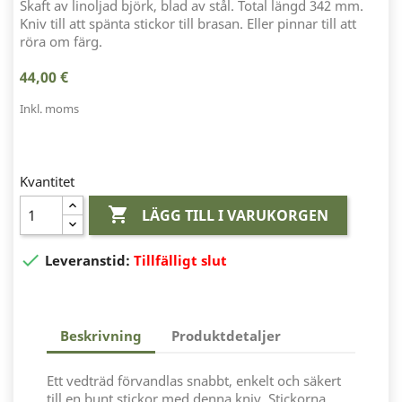
Skaft av linoljad björk, blad av stål. Total längd 342 mm.
Kniv till att spänta stickor till brasan. Eller pinnar till att
röra om färg.
44,00 €
Inkl. moms
Kvantitet

LÄGG TILL I VARUKORGEN

Leveranstid:
Tillfälligt slut
Beskrivning
Produktdetaljer
Ett vedträd förvandlas snabbt, enkelt och säkert
till en bunt stickor med denna kniv. Stickorna