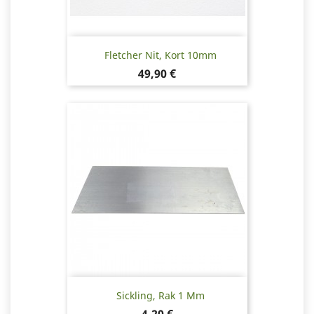
Fletcher Nit, Kort 10mm
Pris
49,90 €
Sickling, Rak 1 Mm
Pris