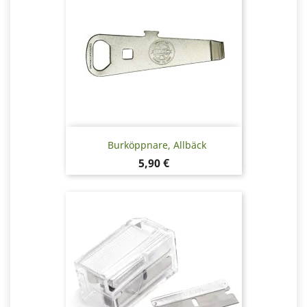
Burköppnare, Allbäck
Pris
5,90 €