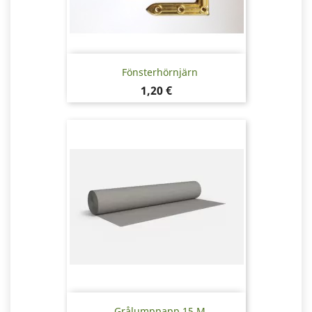
Fönsterhörnjärn
Pris
1,20 €
Grålumppapp 15 M