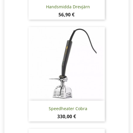
Handsmidda Drevjärn
Pris
56,90 €
Speedheater Cobra
Pris
330,00 €