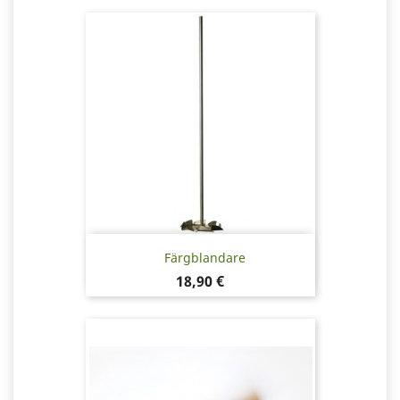
Färgblandare
Pris
18,90 €