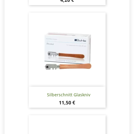
4,20 €
Silberschnitt Glaskniv
Pris
11,50 €