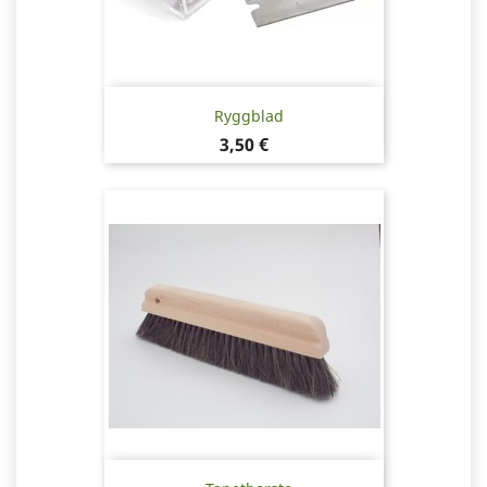
Ryggblad
Pris
3,50 €