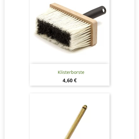
Klisterborste
Pris
4,60 €