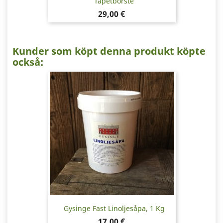
Tapetborste
Pris
29,00 €
Kunder som köpt denna produkt köpte
också:
Gysinge Fast Linoljesåpa, 1 Kg
Pris
17,00 €