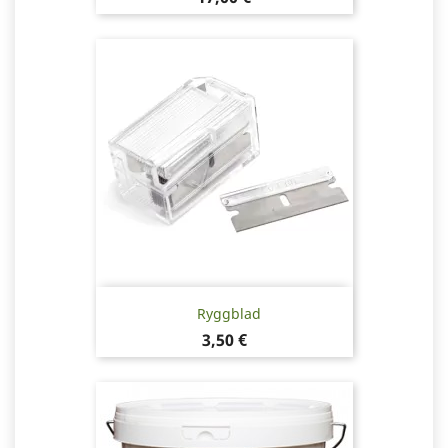
Ryggblad
Pris
3,50 €