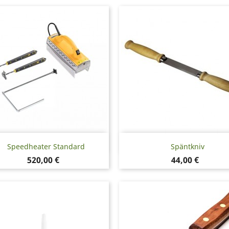
Snabbvy
Snabbvy


Speedheater Standard
Späntkniv
Pris
Pris
520,00 €
44,00 €