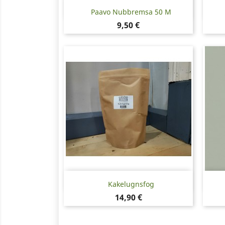
Snabbvy

Paavo Nubbremsa 50 M
Pris
9,50 €
Snabbvy

Kakelugnsfog
Pris
14,90 €