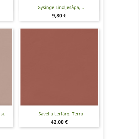
Snabbvy

Gysinge Linoljesåpa,...
Pris
9,80 €
Snabbvy

usu
Savella Lerfärg, Terra
Pris
42,00 €