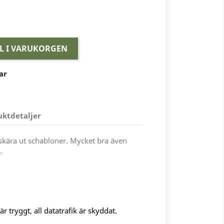
LL I VARUKORGEN
ar
uktdetaljer
tt skära ut schabloner. Mycket bra även
.
 tryggt, all datatrafik är skyddat.