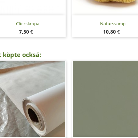
Snabbvy
Snabbvy


Clickskrapa
Natursvamp
Pris
Pris
7,50 €
10,80 €
 köpte också: