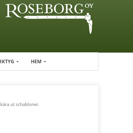
RKTYG
HEM
skära ut schabloner.