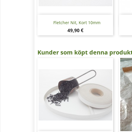
Snabbvy

Fletcher Nit, Kort 10mm
Pris
49,90 €
Kunder som köpt denna produkt