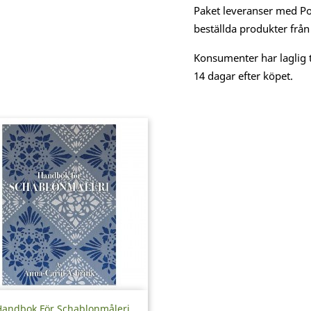
Paket leveranser med Po
beställda produkter från
Konsumenter har laglig t
14 dagar efter köpet.
Snabbvy

andbok För Schablonmåleri