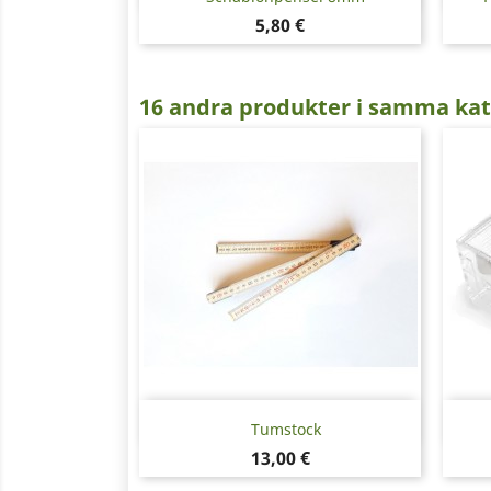
Pris
5,80 €
16 andra produkter i samma kat
Snabbvy

Tumstock
Pris
13,00 €