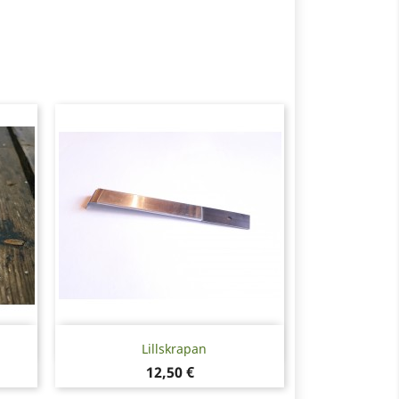
Snabbvy

Lillskrapan
Pris
12,50 €