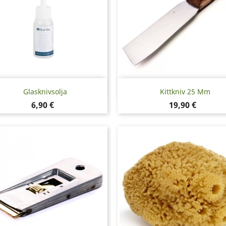
Snabbvy
Snabbvy


Glasknivsolja
Kittkniv 25 Mm
Pris
Pris
6,90 €
19,90 €