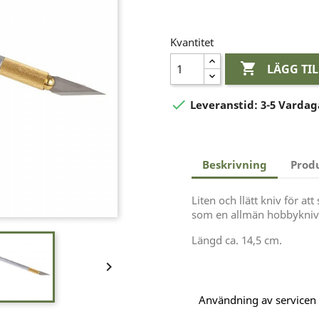
Kvantitet

LÄGG TI

Leveranstid:
3-5 Vardag
Beskrivning
Prod
Liten och llätt kniv för a
som en allmän hobbykniv
Längd ca. 14,5 cm.

Användning av servicen är