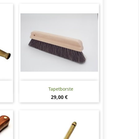
Snabbvy

Tapetborste
Pris
29,00 €