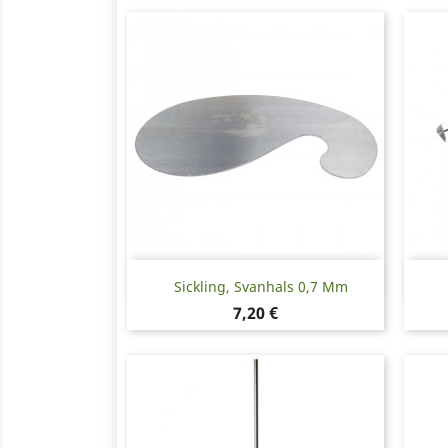
Snabbvy

Sickling, Svanhals 0,7 Mm
Pris
7,20 €