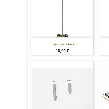
Snabbvy

Färgblandare
Pris
18,90 €