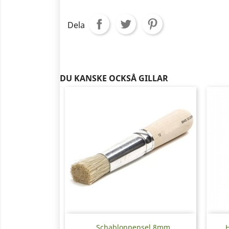
Dela
DU KANSKE OCKSÅ GILLAR
Snabbvy

Schablonpensel 8mm
H