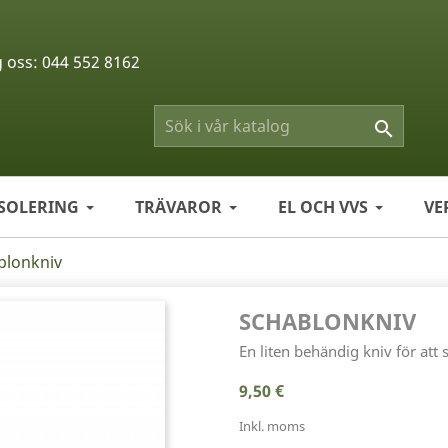
g oss:
044 552 8162

ISOLERING
TRÄVAROR
EL OCH VVS
VE
blonkniv
SCHABLONKNIV
En liten behändig kniv för att 
9,50 €
Inkl. moms