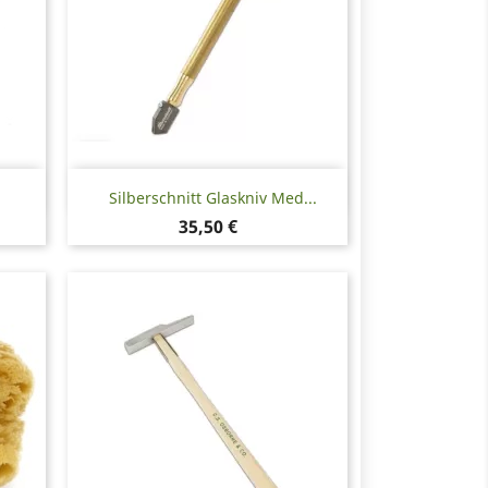
Snabbvy

Silberschnitt Glaskniv Med...
Pris
35,50 €