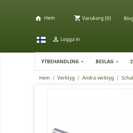
Hem
shopping_cart
home
Varukorg
(0)
Rin

Logga in
YTBEHANDLING
BESLAG
Hem
Verktyg
Andra verktyg
Scha