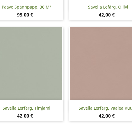
Snabbvy
Snabbvy


Paavo Spännpapp, 36 M²
Savella Lefärg, Oliivi
Pris
Pris
95,00 €
42,00 €
Snabbvy
Snabbvy


Savella Lerfärg, Timjami
Savella Lerfärg, Vaalea Ru
Pris
Pris
42,00 €
42,00 €