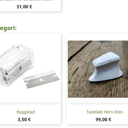
Pris
31,00 €
egori:
Snabbvy
Snabbvy


Ryggblad
Tadelakt Hörn-Sten
Pris
Pris
3,50 €
99,00 €