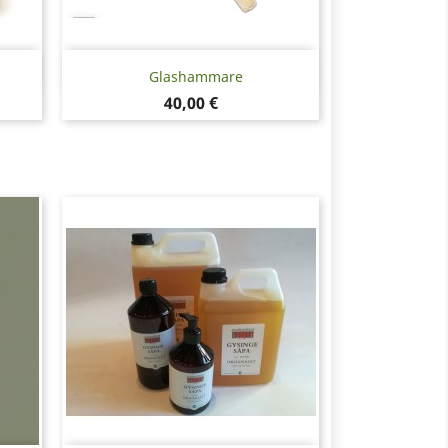
Snabbvy

Glashammare
Pris
40,00 €