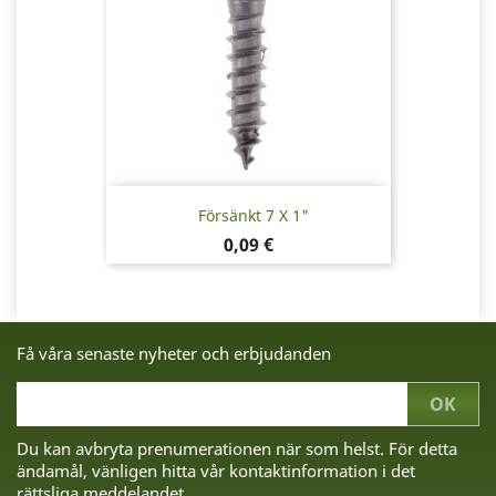
Försänkt 7 X 1"
Pris
0,09 €
Få våra senaste nyheter och erbjudanden
Du kan avbryta prenumerationen när som helst. För detta
ändamål, vänligen hitta vår kontaktinformation i det
rättsliga meddelandet.