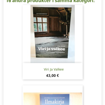
16 andra produkter i samma kategori:
Viri Ja Valkee
Pris
43,00 €