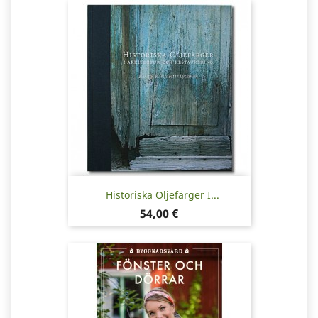
Historiska Oljefärger I...
Pris
54,00 €