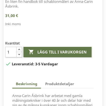
En liten fin handbok till schablonmåleri av Anna-Carin
Åsbrink.
31,00 €
Inkl. moms
Kvantitet

LÄGG TILL I VARUKORGEN

Leveranstid:
3-5 Vardagar
Beskrivning
Produktdetaljer
Anna-Carin Åsbrink har arbetat med gamla
målningstekniker i över 40 år och delar här med
sig av de många kunskaper inom schablonmåleri