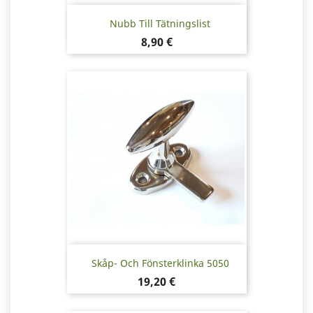
Nubb Till Tätningslist
Pris
8,90 €
Skåp- Och Fönsterklinka 5050
Pris
19,20 €