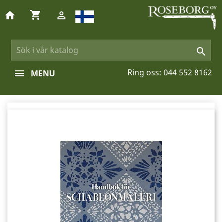
shopping_cart
home


Ring oss:
044 552 8162
MENU