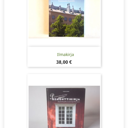
Ilmakirja
Pris
38,00 €