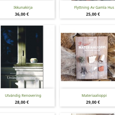
Snabbvy
Snabbvy


Ikkunakirja
Flyttning Av Gamla Hus
Pris
Pris
36,00 €
25,00 €
Snabbvy
Snabbvy


Utvändig Renovering
Materiaalioppi
Pris
Pris
28,00 €
29,00 €