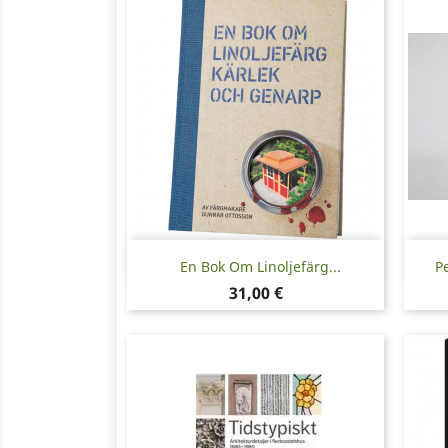
Snabbvy

En Bok Om Linoljefärg...
P
Pris
31,00 €