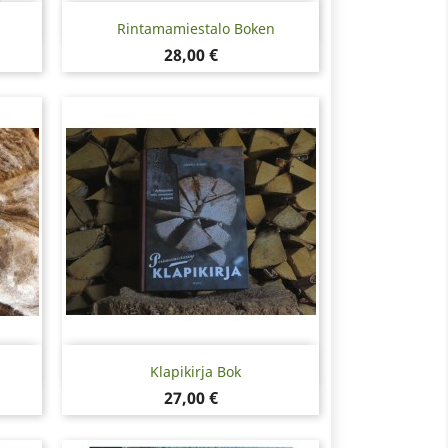
Snabbvy

Rintamamiestalo Boken
Pris
28,00 €
Snabbvy

Klapikirja Bok
Pris
27,00 €