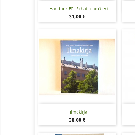
Snabbvy

Handbok För Schablonmåleri
Pris
31,00 €
Snabbvy

Ilmakirja
Pris
38,00 €