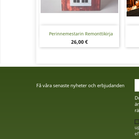
Snabbvy

Perinnemestarin Remonttikirja
Pris
26,00 €
Få våra senaste nyheter och erbjudanden
D
än
rä
up
ef