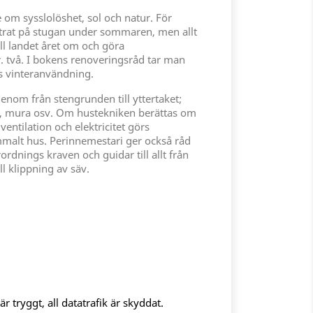
 om sysslolöshet, sol och natur. För
rat på stugan under sommaren, men allt
till landet året om och göra
. två. I bokens renoveringsråd tar man
ns vinteranvändning.
enom från stengrunden till yttertaket;
sa, mura osv. Om hustekniken berättas om
entilation och elektricitet görs
ammalt hus. Perinnemestari ger också råd
rdnings kraven och guidar till allt från
ll klippning av säv.
 tryggt, all datatrafik är skyddat.