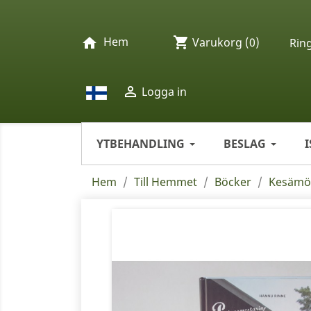
Hem
shopping_cart
home
Varukorg
(0)
Rin

Logga in
YTBEHANDLING
BESLAG
Hem
Till Hemmet
Böcker
Kesämö