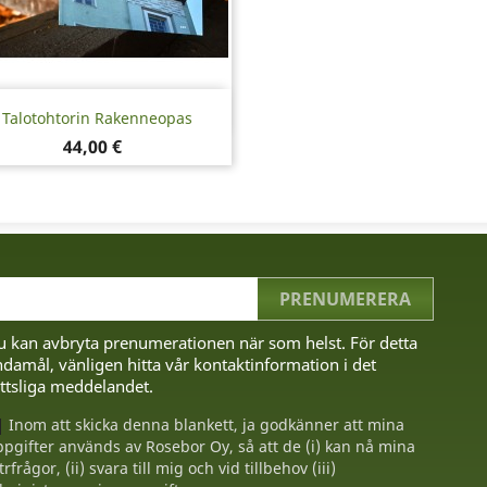
Snabbvy

Talotohtorin Rakenneopas
Pris
44,00 €
u kan avbryta prenumerationen när som helst. För detta
damål, vänligen hitta vår kontaktinformation i det
ttsliga meddelandet.
Inom att skicka denna blankett, ja godkänner att mina
pgifter används av Rosebor Oy, så att de (i) kan nå mina
trfrågor, (ii) svara till mig och vid tillbehov (iii)