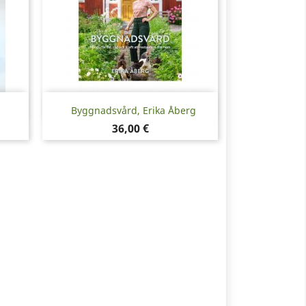
Snabbvy

Byggnadsvård, Erika Åberg
Pris
36,00 €