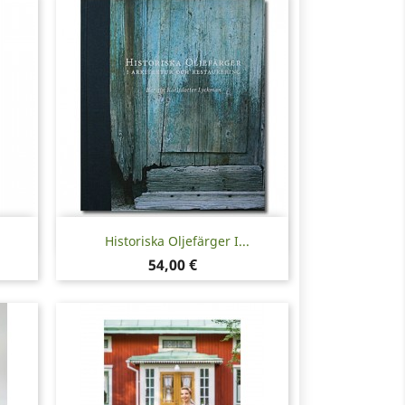
Snabbvy

Historiska Oljefärger I...
Pris
54,00 €