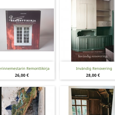
Snabbvy
Snabbvy


erinnemestarin Remonttikirja
Invändig Renovering
Pris
Pris
26,00 €
28,00 €