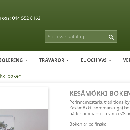
g oss:
044 552 8162

ISOLERING
TRÄVAROR
EL OCH VVS
VE
kki boken
KESÄMÖKKI BOKE
Perinnemestaris, traditions-
Kesämökki (sommarstuga) bok
både sommar- och vintersäso
Boken är på finska.