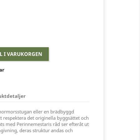
LL I VARUKORGEN
ar
uktdetaljer
mormorsstugan eller en brädbyggd
 respektera det originella byggsättet och
ts med Perinnemestaris råd ser efteråt ut
omgivning, deras struktur andas och