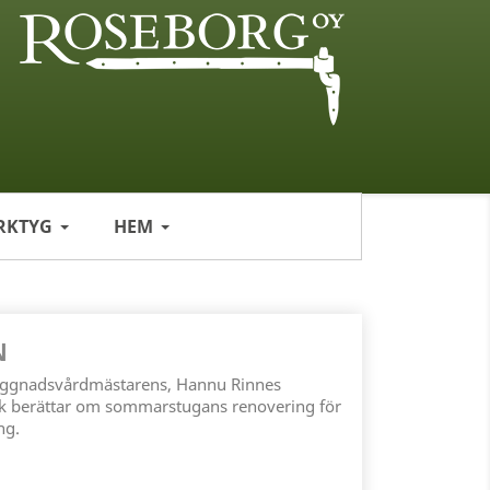
RKTYG
HEM
N
byggnadsvårdmästarens, Hannu Rinnes
 berättar om sommarstugans renovering för
ng.