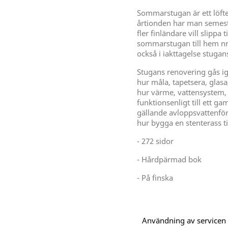
Sommarstugan är ett löfte
årtionden har man semest
fler finländare vill slippa 
sommarstugan till hem nr
också i iakttagelse stuga
Stugans renovering gås ig
hur måla, tapetsera, gla
hur värme, vattensystem, v
funktionsenligt till ett g
gällande avloppsvattenföro
hur bygga en stenterass ti
- 272 sidor
- Hårdpärmad bok
- På finska
Användning av servicen är