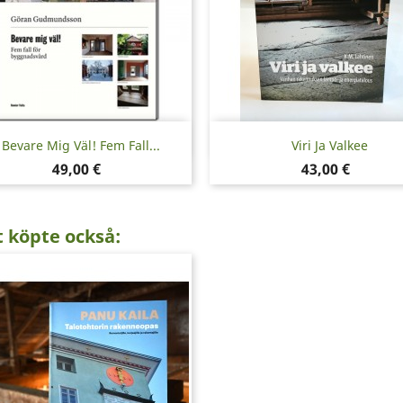
Snabbvy
Snabbvy


Bevare Mig Väl! Fem Fall...
Viri Ja Valkee
Pris
Pris
49,00 €
43,00 €
 köpte också: