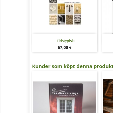
Snabbvy

Tidstypiskt
Pris
67,00 €
Kunder som köpt denna produkt