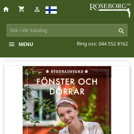
shopping_cart
home


Ring oss:
044 552 8162
MENU