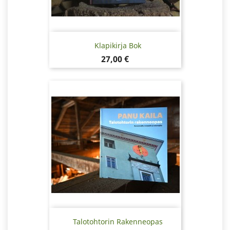
Klapikirja Bok
Pris
27,00 €
Talotohtorin Rakenneopas