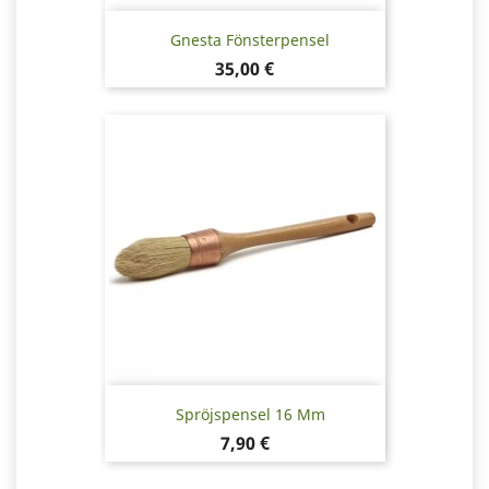
Gnesta Fönsterpensel
Pris
35,00 €
Spröjspensel 16 Mm
Pris
7,90 €