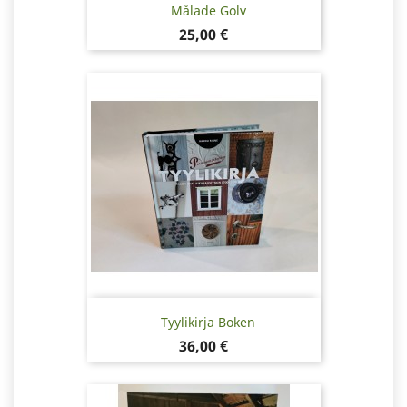
Målade Golv
Pris
25,00 €
Tyylikirja Boken
Pris
36,00 €