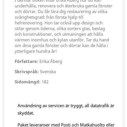
I denhär boken visar Erika Åberg hur du kan
underhålla, renovera och återbruka gamla fönster
och dörrar. Du får lära dig restaurering av olika
svårighetsgrad: från första hjälp till
helrenovering. Hon tar också upp design och
stilar genom tiderna, olika sorters glas, beslag
och konstruktioner, och utmaningen att hålla
värmen inomhus och kylan utanför. Tar du hand
om dina gamla fönster och dörrar kan de hålla i
ytterligare hundra år!
Författare:
Erika Åberg
Skrivspråk:
Svenska
Sidomängd:
182
Användning av servicen är tryggt, all datatrafik är
skyddat.
Paket leveranser med Posti och Matkahuolto eller