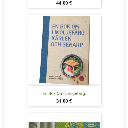
Pris
44,00 €
En Bok Om Linoljefärg...
Pris
31,00 €