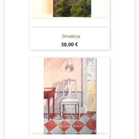
Ilmakirja
Pris
38,00 €