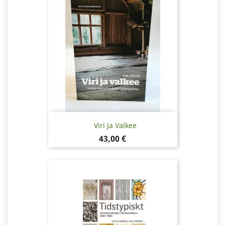
Viri Ja Valkee
Pris
43,00 €