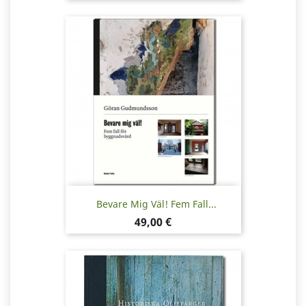
Bevare Mig Väl! Fem Fall...
Pris
49,00 €