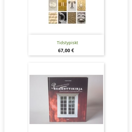
Tidstypiskt
Pris
67,00 €