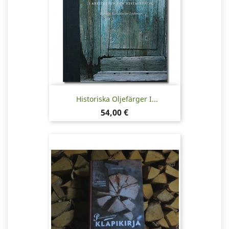
Historiska Oljefärger I...
Pris
54,00 €