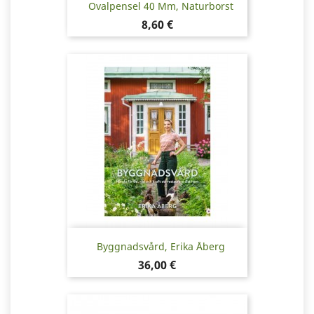
Ovalpensel 40 Mm, Naturborst
Pris
8,60 €
Byggnadsvård, Erika Åberg
Pris
36,00 €