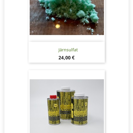
Järnsulfat
Pris
24,00 €