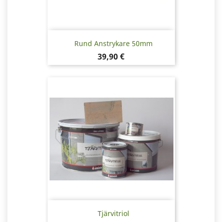
Rund Anstrykare 50mm
Pris
39,90 €
Tjärvitriol