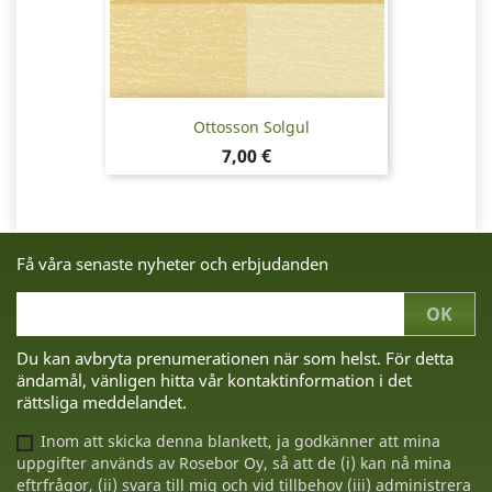
Ottosson Solgul
Pris
7,00 €
Få våra senaste nyheter och erbjudanden
Du kan avbryta prenumerationen när som helst. För detta
ändamål, vänligen hitta vår kontaktinformation i det
rättsliga meddelandet.
Inom att skicka denna blankett, ja godkänner att mina
uppgifter används av Rosebor Oy, så att de (i) kan nå mina
eftrfrågor, (ii) svara till mig och vid tillbehov (iii) administrera