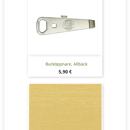
Burköppnare, Allbäck
Pris
5,90 €