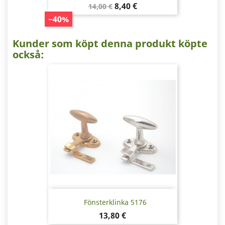
Baspris
Pris
8,40 €
14,00 €
−40%
Kunder som köpt denna produkt köpte
också:
Fönsterklinka 5176
Pris
13,80 €