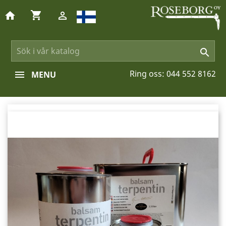
shopping_cart
home


Ring oss:
044 552 8162
MENU