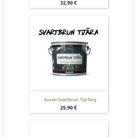
Pris
32,90 €
Auson Svartbrun Tjärfärg
Pris
25,90 €