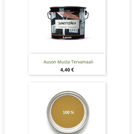
Auson Musta Tervamaali
Hinta
4,40 €