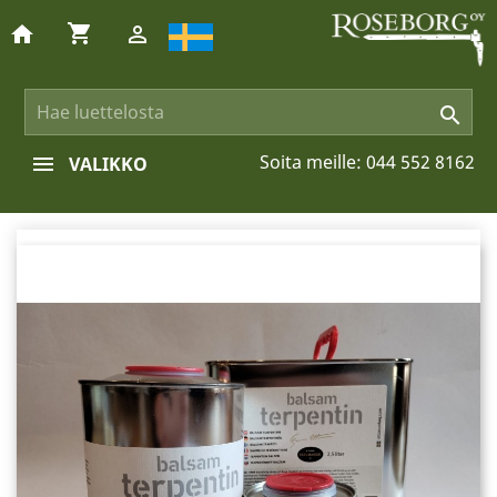
shopping_cart
home


Soita meille:
044 552 8162
VALIKKO