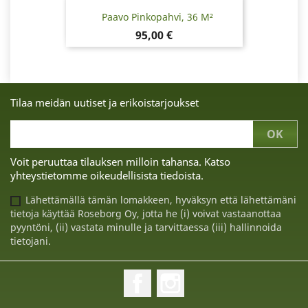
Paavo Pinkopahvi, 36 M²
Hinta
95,00 €
Tilaa meidän uutiset ja erikoistarjoukset
Voit peruuttaa tilauksen milloin tahansa. Katso
yhteystietomme oikeudellisista tiedoista.
Lähettämällä tämän lomakkeen, hyväksyn että lähettämäni
tietoja käyttää Roseborg Oy, jotta he (i) voivat vastaanottaa
pyyntöni, (ii) vastata minulle ja tarvittaessa (iii) hallinnoida
tietojani.
Facebook
Instagram