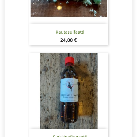
Rautasulfaatti
Hinta
24,00 €
Sinkkinaftenaatti