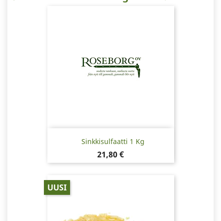
Sinkkisulfaatti 1 Kg
Hinta
21,80 €
UUSI