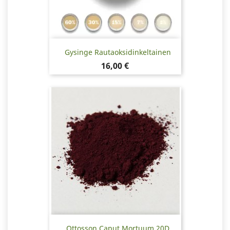
Gysinge Rautaoksidinkeltainen
Hinta
16,00 €
Ottosson Caput Mortuum 20D