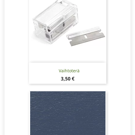
Vaihtoterä
Hinta
3,50 €