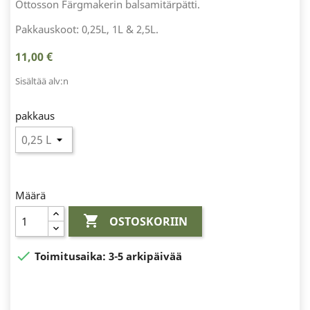
Ottosson Färgmakerin balsamitärpätti.
Pakkauskoot: 0,25L, 1L & 2,5L.
11,00 €
Sisältää alv:n
pakkaus
Määrä

OSTOSKORIIN

Toimitusaika:
3-5 arkipäivää