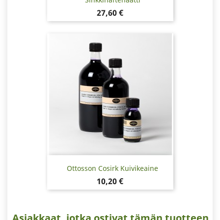
Hinta
27,60 €
Ottosson Cosirk Kuivikeaine
Hinta
10,20 €
Asiakkaat, jotka ostivat tämän tuotteen,