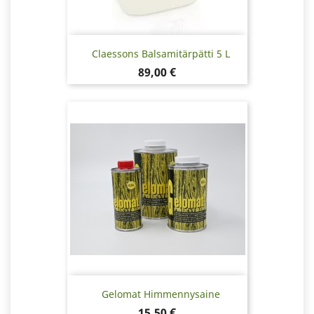
Claessons Balsamitärpätti 5 L
Hinta
89,00 €
Gelomat Himmennysaine
Hinta
15,50 €