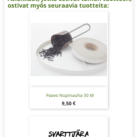
ostivat myös seuraavia tuotteita:
Paavo Nupinauha 50 M
Hinta
9,50 €