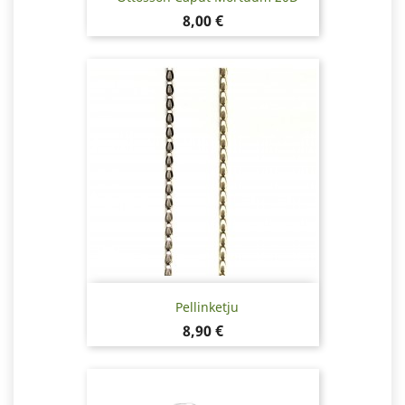
Hinta
8,00 €
Pellinketju
Hinta
8,90 €