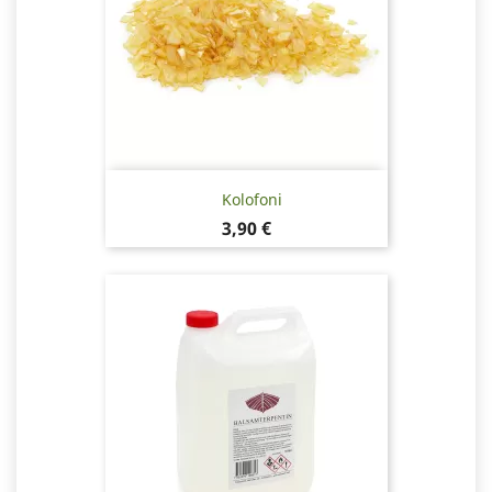
Kolofoni
Hinta
3,90 €