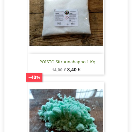
POISTO Sitruunahappo 1 Kg
Normaalihinta
Hinta
8,40 €
14,00 €
−40%