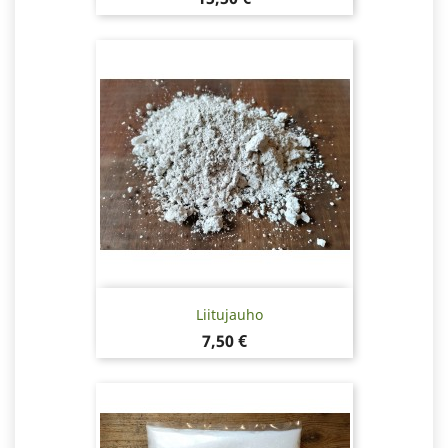
Liitujauho
Hinta
7,50 €