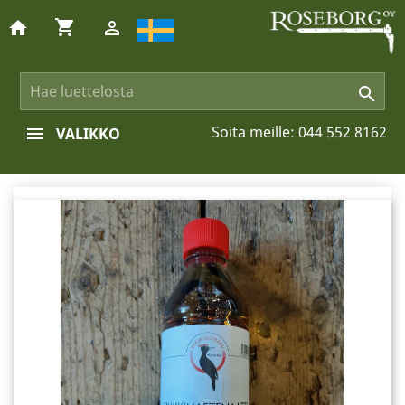
shopping_cart
home


Soita meille:
044 552 8162
VALIKKO