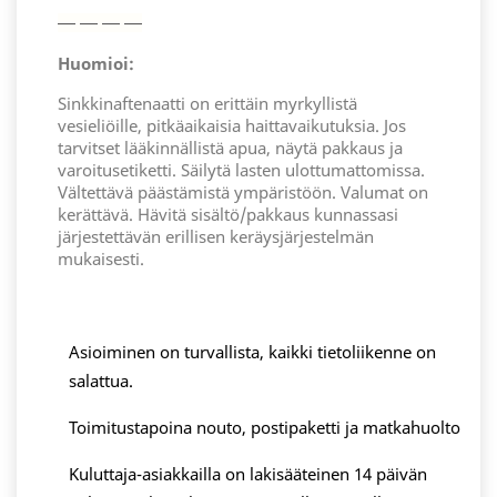
— — — —
Huomioi:
Sinkkinaftenaatti on erittäin myrkyllistä
vesieliöille, pitkäaikaisia haittavaikutuksia. Jos
tarvitset lääkinnällistä apua, näytä pakkaus ja
varoitusetiketti. Säilytä lasten ulottumattomissa.
Vältettävä päästämistä ympäristöön. Valumat on
kerättävä. Hävitä sisältö/pakkaus kunnassasi
järjestettävän erillisen keräysjärjestelmän
mukaisesti.
Asioiminen on turvallista, kaikki tietoliikenne on
salattua.
Toimitustapoina nouto, postipaketti ja matkahuolto
Kuluttaja-asiakkailla on lakisääteinen 14 päivän