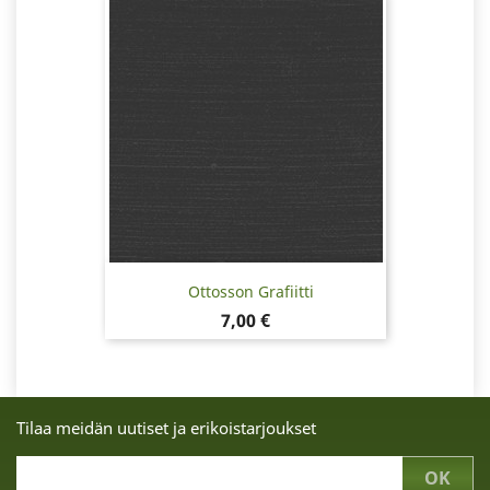
Ottosson Grafiitti
Hinta
7,00 €
Tilaa meidän uutiset ja erikoistarjoukset