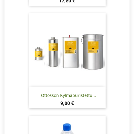
Hinta
17,80 €
Ottosson Kylmäpuristettu...
Hinta
9,00 €