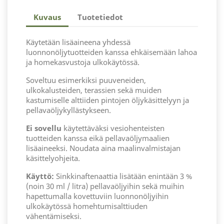
Kuvaus
Tuotetiedot
Käytetään lisäaineena yhdessä
luonnonöljytuotteiden kanssa ehkäisemään lahoa
ja homekasvustoja ulkokäytössä.
Soveltuu esimerkiksi puuveneiden,
ulkokalusteiden, terassien sekä muiden
kastumiselle alttiiden pintojen öljykäsittelyyn ja
pellavaöljykyllästykseen.
Ei sovellu
käytettäväksi vesiohenteisten
tuotteiden kanssa eikä pellavaöljymaalien
lisäaineeksi. Noudata aina maalinvalmistajan
käsittelyohjeita.
Käyttö:
Sinkkinaftenaattia lisätään enintään 3 %
(noin 30 ml / litra) pellavaöljyihin sekä muihin
hapettumalla kovettuviin luonnonöljyihin
ulkokäytössä homehtumisalttiuden
vähentämiseksi.