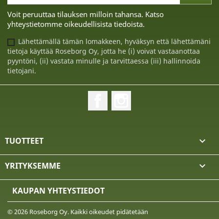
Voit peruuttaa tilauksen milloin tahansa. Katso
yhteystietomme oikeudellisista tiedoista.
Lähettämällä tämän lomakkeen, hyväksyn että lähettämäni
tietoja käyttää Roseborg Oy, jotta he (i) voivat vastaanottaa
pyyntöni, (ii) vastata minulle ja tarvittaessa (iii) hallinnoida
tietojani.
Facebook
Instagram
TUOTTEET

YRITYKSEMME

KAUPAN YHTEYSTIEDOT
© 2026 Roseborg Oy. Kaikki oikeudet pidätetään