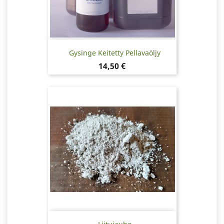
Gysinge Keitetty Pellavaöljy
Hinta
14,50 €