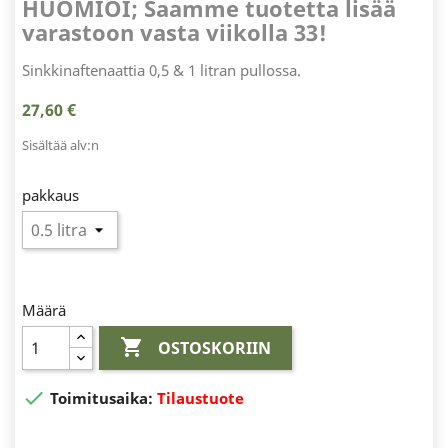
HUOMIOI; Saamme tuotetta lisää
varastoon vasta viikolla 33!
Sinkkinaftenaattia 0,5 & 1 litran pullossa.
27,60 €
Sisältää alv:n
pakkaus
Määrä

OSTOSKORIIN

Toimitusaika:
Tilaustuote