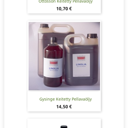
Ottosson Keitetty Pellavaöljy
Hinta
10,70 €
Gysinge Keitetty Pellavaöljy
Hinta
14,50 €