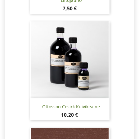
Liitujauho
Hinta
7,50 €
Ottosson Cosirk Kuivikeaine
Hinta
10,20 €