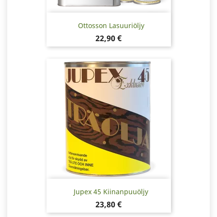
Ottosson Lasuuriöljy
Hinta
22,90 €
Jupex 45 Kiinanpuuöljy
Hinta
23,80 €