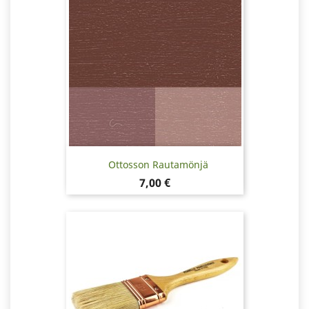
Ottosson Rautamönjä
Hinta
7,00 €