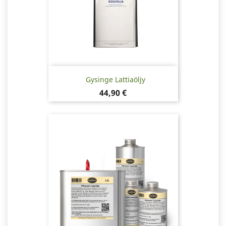
Gysinge Lattiaöljy
Hinta
44,90 €