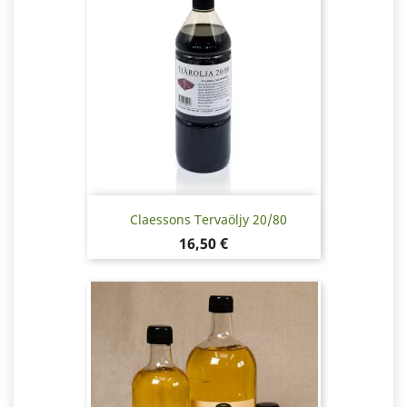
Claessons Tervaöljy 20/80
Hinta
16,50 €