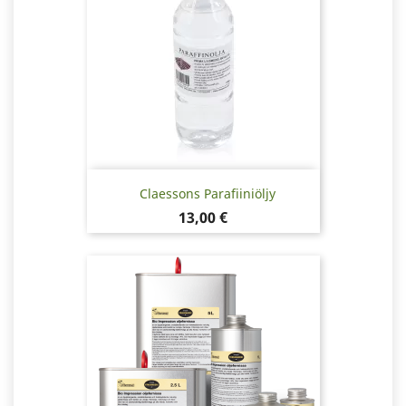
Claessons Parafiiniöljy
Hinta
13,00 €