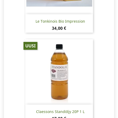
Le Tonkinois Bio Impression
Hinta
34,00 €
UUSI
Claessons Standöljy 20P 1 L