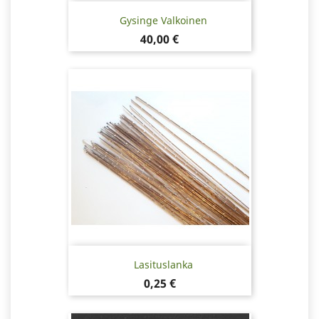
Gysinge Valkoinen
Hinta
40,00 €
Lasituslanka
Hinta
0,25 €