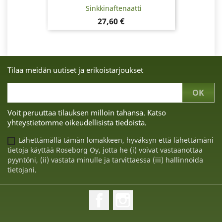
Sinkkinaftenaatti
Hinta
27,60 €
Tilaa meidän uutiset ja erikoistarjoukset
Voit peruuttaa tilauksen milloin tahansa. Katso
yhteystietomme oikeudellisista tiedoista.
Lähettämällä tämän lomakkeen, hyväksyn että lähettämäni
tietoja käyttää Roseborg Oy, jotta he (i) voivat vastaanottaa
pyyntöni, (ii) vastata minulle ja tarvittaessa (iii) hallinnoida
tietojani.
Facebook
Instagram