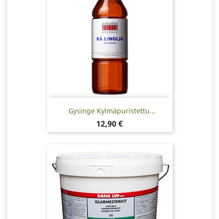
Gysinge Kylmäpuristettu...
Hinta
12,90 €