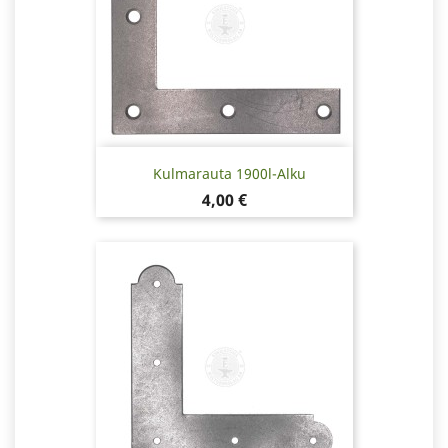
Kulmarauta 1900l-Alku
Hinta
4,00 €