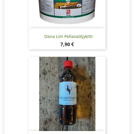
Dana Lim Pellavaöljykitti
Hinta
7,90 €