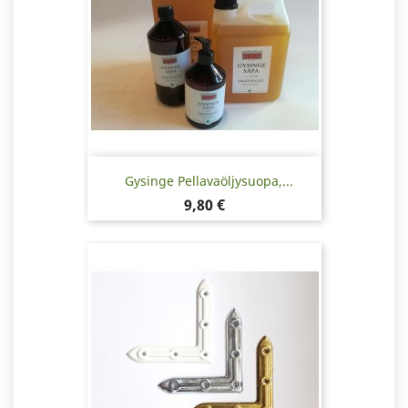
Gysinge Pellavaöljysuopa,...
Hinta
9,80 €