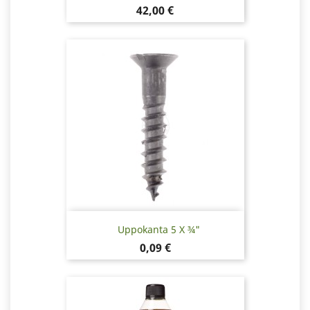
Hinta
42,00 €
Uppokanta 5 X ¾"
Hinta
0,09 €