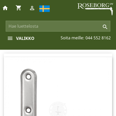
shopping_cart
home


Soita meille:
044 552 8162
VALIKKO