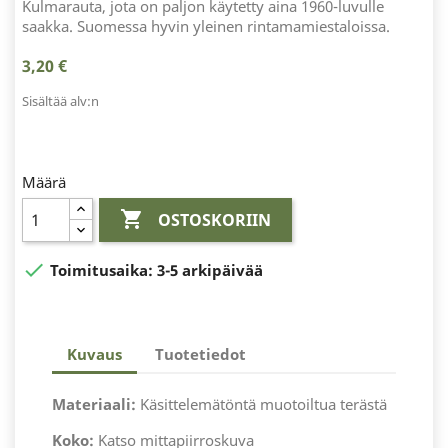
Kulmarauta, jota on paljon käytetty aina 1960-luvulle
saakka. Suomessa hyvin yleinen rintamamiestaloissa.
3,20 €
Sisältää alv:n
Määrä

OSTOSKORIIN

Toimitusaika:
3-5 arkipäivää
Kuvaus
Tuotetiedot
Materiaali:
Käsittelemätöntä muotoiltua terästä
Koko:
Katso mittapiirroskuva