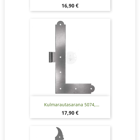
Hinta
16,90 €
Kulmarautasarana 5074,...
Hinta
17,90 €