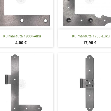
Pikakatselu
Pikakatselu


Kulmarauta 1900l-Alku
Kulmarauta 1700-Luku
Hinta
Hinta
4,00 €
17,90 €