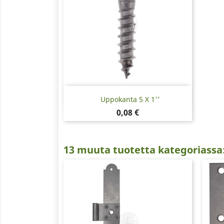
Pikakatselu

Uppokanta 5 X 1''
Hinta
0,08 €
13 muuta tuotetta kategoriassa