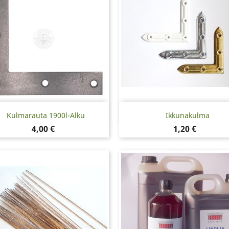
Pikakatselu
Pikakatselu


Kulmarauta 1900l-Alku
Ikkunakulma
Hinta
Hinta
4,00 €
1,20 €