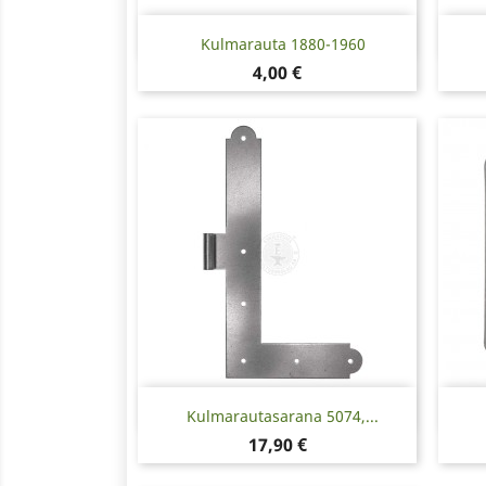
Pikakatselu

Kulmarauta 1880-1960
Hinta
4,00 €
Pikakatselu

Kulmarautasarana 5074,...
Hinta
17,90 €