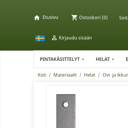
Etusivu
shopping_cart
home
Ostoskori
(0)
Soit

Kirjaudu sisään
PINTAKÄSITTELYT
HELAT
Koti
Materiaalit
Helat
Ovi- ja ikku