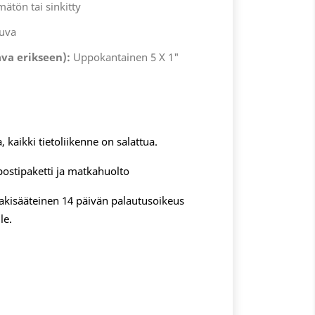
mätön tai sinkitty
kuva
ava erikseen):
Uppokantainen 5 X 1"
, kaikki tietoliikenne on salattua.
postipaketti ja matkahuolto
 lakisääteinen 14 päivän palautusoikeus
le.