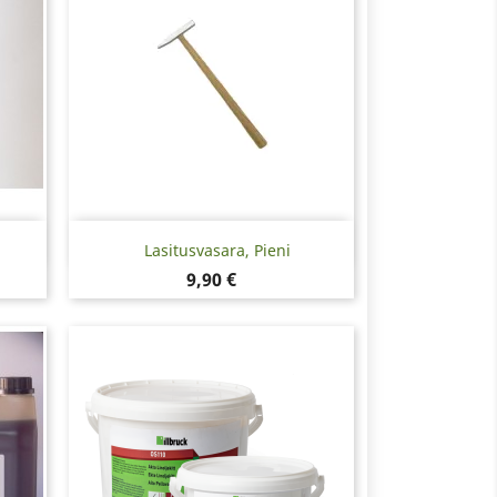
Pikakatselu

Lasitusvasara, Pieni
Hinta
9,90 €