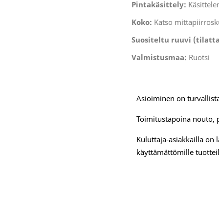
Pintakäsittely:
Käsittele
Koko:
Katso mittapiirros
Suositeltu ruuvi (tilatt
Valmistusmaa:
Ruotsi
Asioiminen on turvallista
Toimitustapoina nouto, 
Kuluttaja-asiakkailla on
käyttämättömille tuotteil