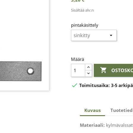
Sisältää alv:n
pintakäsittely
Määrä

OSTOSKO

Toimitusaika:
3-5 arkip
Kuvaus
Tuotetied
Materiaali:
kylmävalssatt