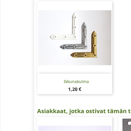
Pikakatselu

Ikkunakulma
Hinta
1,20 €
Asiakkaat, jotka ostivat tämän t