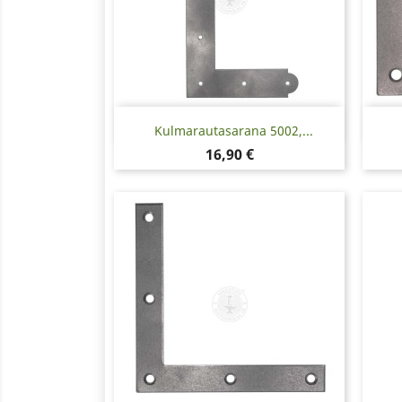
Pikakatselu

Kulmarautasarana 5002,...
Hinta
16,90 €