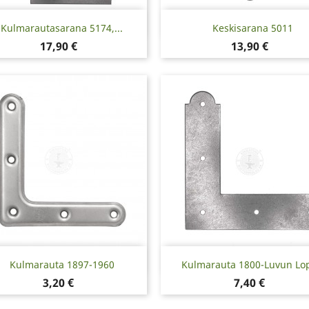
Pikakatselu
Pikakatselu


Kulmarautasarana 5174,...
Keskisarana 5011
Hinta
Hinta
17,90 €
13,90 €
Pikakatselu
Pikakatselu


Kulmarauta 1897-1960
Kulmarauta 1800-Luvun Lo
Hinta
Hinta
3,20 €
7,40 €