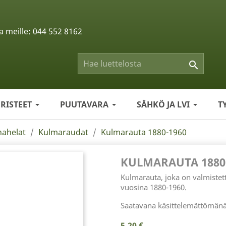
a meille:
044 552 8162

ERISTEET
PUUTAVARA
SÄHKÖ JA LVI
T
nahelat
Kulmaraudat
Kulmarauta 1880-1960
KULMARAUTA 1880
Kulmarauta, joka on valmistet
vuosina 1880-1960.
Saatavana käsittelemättömänä 
5,20 €