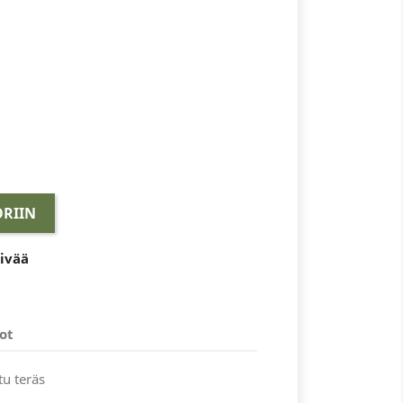
RIIN
äivää
ot
u teräs