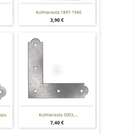
Pikakatselu

Kulmarauta 1897-1940
Hinta
3,90 €
Pikakatselu

ppu
Kulmarauta 5003,...
Hinta
7,40 €