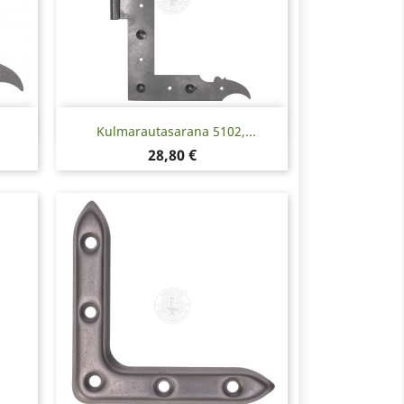
Pikakatselu

Kulmarautasarana 5102,...
Hinta
28,80 €