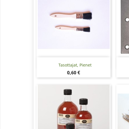
Pikakatselu

Tasottajat, Pienet
Hinta
0,60 €