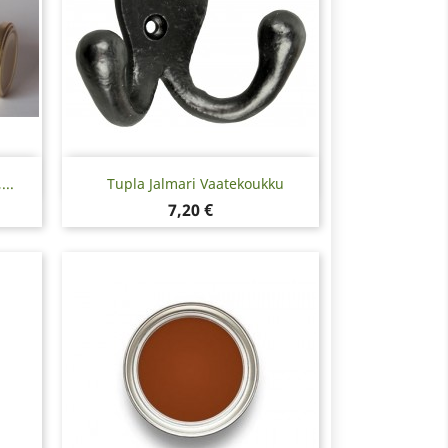
Pikakatselu

..
Tupla Jalmari Vaatekoukku
Hinta
7,20 €