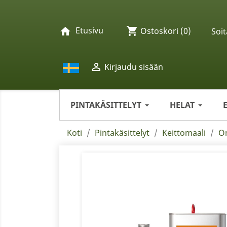
Etusivu
shopping_cart
home
Ostoskori
(0)
Soit

Kirjaudu sisään
PINTAKÄSITTELYT
HELAT
Koti
Pintakäsittelyt
Keittomaali
Om