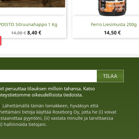
Pikakatselu
Pikakatselu


POISTO Sitruunahappo 1 Kg
Ferro Liesimusta 200g
Normaalihinta
Hinta
Hinta
8,40 €
14,50 €
14,00 €
it peruuttaa tilauksen milloin tahansa. Katso
teystietomme oikeudellisista tiedoista.
Lähettämällä tämän lomakkeen, hyväksyn että
hettämäni tietoja käyttää Roseborg Oy, jotta he (i) voivat
staanottaa pyyntöni, (ii) vastata minulle ja tarvittaessa
ii) hallinnoida tietojani.