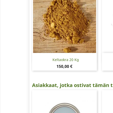
Pikakatselu

Keltaokra 20 Kg
Hinta
150,00 €
Asiakkaat, jotka ostivat tämän t