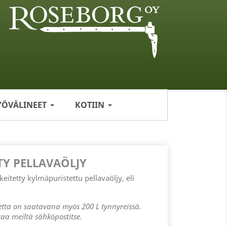
YÖVÄLINEET
KOTIIN
TY PELLAVAÖLJY
eitetty kylmäpuristettu pellavaöljy, eli
tta on saatavana myös 200 L tynnyreissä.
aa meiltä sähköpostitse.