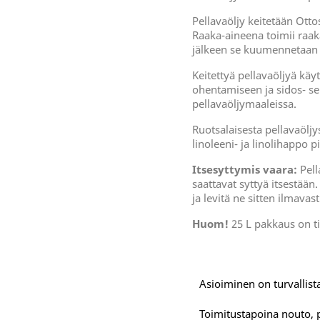
Pellavaöljy keitetään Ott
Raaka-aineena toimii raaka
jälkeen se kuumennetaan n
Keitettyä pellavaöljyä kä
ohentamiseen ja sidos- s
pellavaöljymaaleissa.
Ruotsalaisesta pellavaöljy
linoleeni- ja linolihappo p
Itsesyttymis vaara:
Pell
saattavat syttyä itsestään
ja levitä ne sitten ilmava
Huom!
25 L pakkaus on ti
Asioiminen on turvallista
Toimitustapoina nouto, 