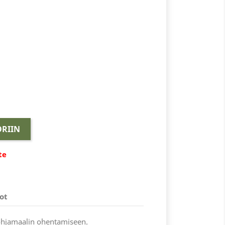
RIIN
te
ot
ohjamaalin ohentamiseen.