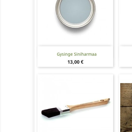
Pikakatselu

Gysinge Siniharmaa
Hinta
13,00 €