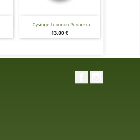
Pikakatselu

Gysinge Luonnon Punaokra
Hinta
13,00 €
Facebook
Instagram