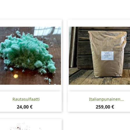
Pikakatselu
Pikakatselu


Rautasulfaatti
Italianpunainen...
Hinta
Hinta
24,00 €
259,00 €