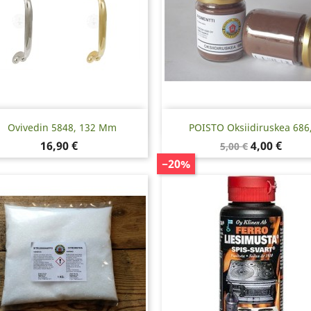
Pikakatselu
Pikakatselu


Ovivedin 5848, 132 Mm
POISTO Oksiidiruskea 686,.
Hinta
Normaalihinta
Hinta
16,90 €
4,00 €
5,00 €
−20%