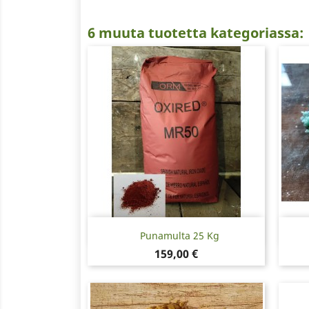
6 muuta tuotetta kategoriassa:
Pikakatselu

Punamulta 25 Kg
Hinta
159,00 €