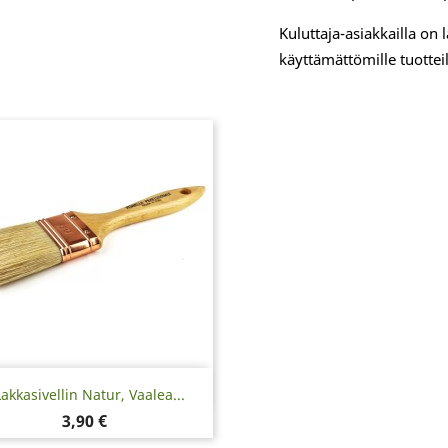
Kuluttaja-asiakkailla on
käyttämättömille tuotteil
Pikakatselu

Lakkasivellin Natur, Vaalea...
Hinta
3,90 €