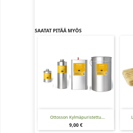
SAATAT PITÄÄ MYÖS
Pikakatselu

Ottosson Kylmäpuristettu...
Hinta
9,00 €