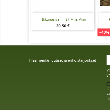
Pikakatselu

Ikkunasivellin 37 Mm, Vino
Hinta
20,50 €
−40%
Tilaa meidän uutiset ja erikoistarjoukset
Vo
yh
lä
va
(i