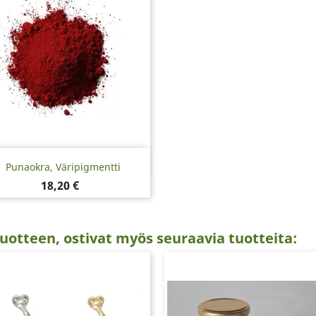
Pikakatselu

Punaokra, Väripigmentti
Hinta
18,20 €
uotteen, ostivat myös seuraavia tuotteita: