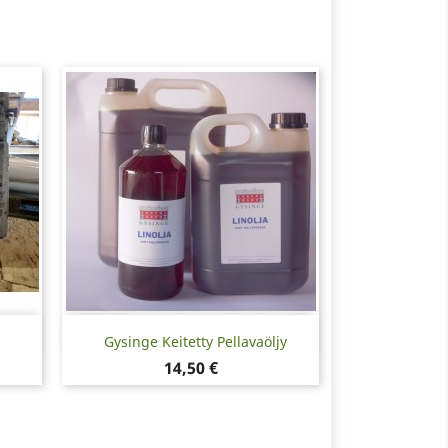
Pikakatselu

Gysinge Keitetty Pellavaöljy
Hinta
14,50 €