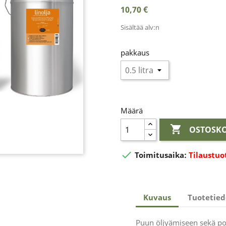
10,70 €
Sisältää alv:n
pakkaus
Määrä

OSTOSKO

Toimitusaika:
Tilaustuo
Kuvaus
Tuotetied
Puun öljyämiseen sekä p