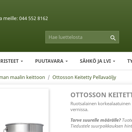
a meille:
044 552 8162

ERISTEET
PUUTAVARA
SÄHKÖ JA LVI
T
an maalin keittoon
Ottosson Keitetty Pellavaöljy
OTTOSSON KEITET
Ruotsalainen korkealaatuinen k
vernissa.
Tarve suurelle määrälle?
Tuote
Tiedustele suurpakkauksen hint