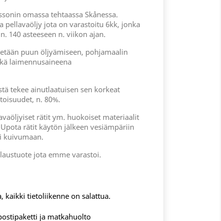
ossonin omassa tehtaassa Skånessa.
 pellavaöljy jota on varastoitu 6kk, jonka
. 140 asteeseen n. viikon ajan.
ytetään puun öljyämiseen, pohjamaalin
ekä laimennusaineena
stä tekee ainutlaatuisen sen korkeat
itoisuudet, n. 80%.
avaöljyiset rätit ym. huokoiset materiaalit
. Upota rätit käytön jälkeen vesiämpäriin
sti kuivumaan.
laustuote jota emme varastoi.
, kaikki tietoliikenne on salattua.
postipaketti ja matkahuolto