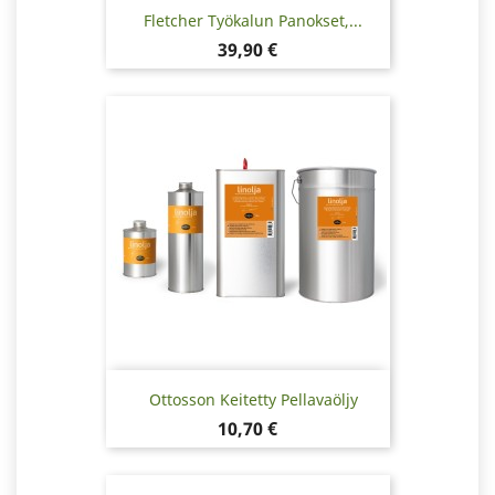
Fletcher Työkalun Panokset,...
Hinta
39,90 €
Ottosson Keitetty Pellavaöljy
Hinta
10,70 €