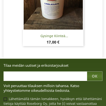
Gysinge Kiinteä...
Hinta
17,00 €
Tilaa meidän uutiset ja erikoistarjoukset
Voit peruuttaa tilauksen milloin tahansa. Katso
yhteystietomme oikeudellisista tiedoista.
Lähettämällä tämän lomakkeen, hyväksyn että lähettämäni
tietoja käyttää Roseborg Oy, jotta he (i) voivat vastaanottaa