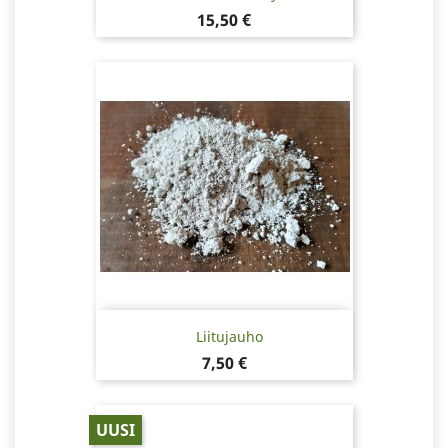
Hinta
15,50 €
Liitujauho
Hinta
7,50 €
UUSI