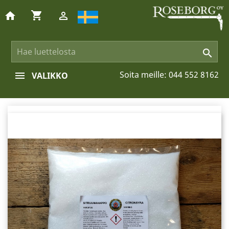
shopping_cart
home


Soita meille:
044 552 8162
VALIKKO