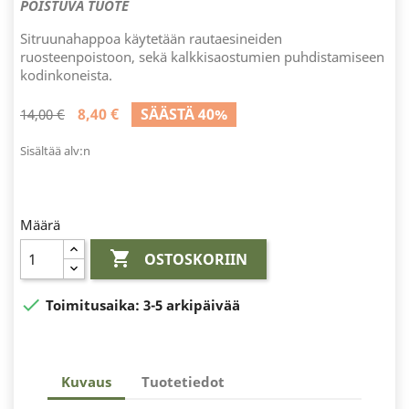
POISTUVA TUOTE
Sitruunahappoa käytetään rautaesineiden
ruosteenpoistoon, sekä kalkkisaostumien puhdistamiseen
kodinkoneista.
8,40 €
SÄÄSTÄ 40%
14,00 €
Sisältää alv:n
Määrä

OSTOSKORIIN

Toimitusaika:
3-5 arkipäivää
Kuvaus
Tuotetiedot