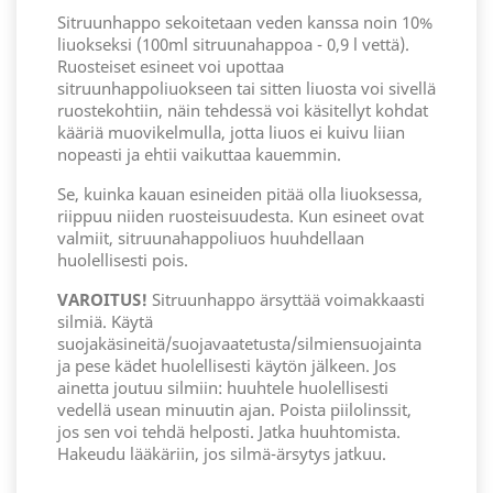
Sitruunhappo sekoitetaan veden kanssa noin 10%
liuokseksi (100ml sitruunahappoa - 0,9 l vettä).
Ruosteiset esineet voi upottaa
sitruunhappoliuokseen tai sitten liuosta voi sivellä
ruostekohtiin, näin tehdessä voi käsitellyt kohdat
kääriä muovikelmulla, jotta liuos ei kuivu liian
nopeasti ja ehtii vaikuttaa kauemmin.
Se, kuinka kauan esineiden pitää olla liuoksessa,
riippuu niiden ruosteisuudesta. Kun esineet ovat
valmiit, sitruunahappoliuos huuhdellaan
huolellisesti pois.
VAROITUS!
Sitruunhappo ärsyttää voimakkaasti
silmiä. Käytä
suojakäsineitä/suojavaatetusta/silmiensuojainta
ja pese kädet huolellisesti käytön jälkeen. Jos
ainetta joutuu silmiin: huuhtele huolellisesti
vedellä usean minuutin ajan. Poista piilolinssit,
jos sen voi tehdä helposti. Jatka huuhtomista.
Hakeudu lääkäriin, jos silmä-ärsytys jatkuu.