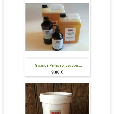
Gysinge Pellavaöljysuopa,...
Hinta
9,80 €