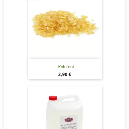
Kolofoni
Hinta
3,90 €