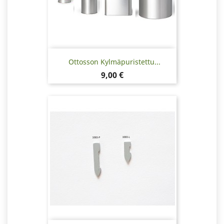
Ottosson Kylmäpuristettu...
Hinta
9,00 €