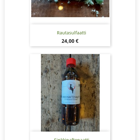
Rautasulfaatti
Hinta
24,00 €
Sinkkinaftenaatti