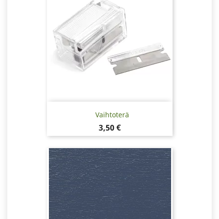
Vaihtoterä
Hinta
3,50 €