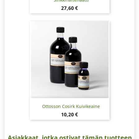
Hinta
27,60 €
Ottosson Cosirk Kuivikeaine
Hinta
10,20 €
Asiakkaat, jotka ostivat tämän tuotteen,