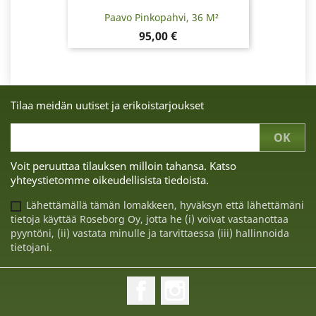
Paavo Pinkopahvi, 36 M²
Hinta
95,00 €
Tilaa meidän uutiset ja erikoistarjoukset
Voit peruuttaa tilauksen milloin tahansa. Katso
yhteystietomme oikeudellisista tiedoista.
Lähettämällä tämän lomakkeen, hyväksyn että lähettämäni
tietoja käyttää Roseborg Oy, jotta he (i) voivat vastaanottaa
pyyntöni, (ii) vastata minulle ja tarvittaessa (iii) hallinnoida
tietojani.
Facebook
Instagram