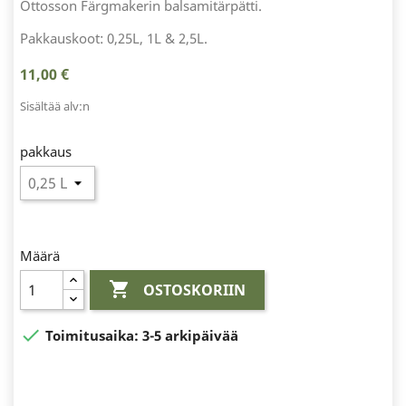
Ottosson Färgmakerin balsamitärpätti.
Pakkauskoot: 0,25L, 1L & 2,5L.
11,00 €
Sisältää alv:n
pakkaus
Määrä

OSTOSKORIIN

Toimitusaika:
3-5 arkipäivää