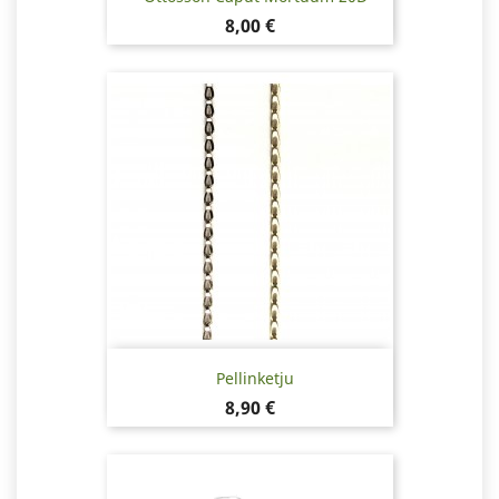
Hinta
8,00 €
Pellinketju
Hinta
8,90 €