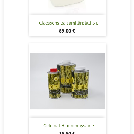
Claessons Balsamitärpätti 5 L
Hinta
89,00 €
Gelomat Himmennysaine
Hinta
15,50 €