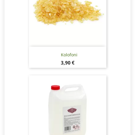
Kolofoni
Hinta
3,90 €