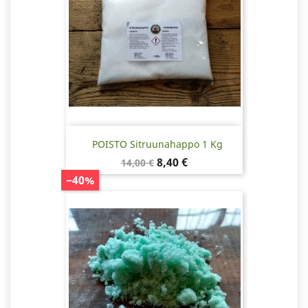
POISTO Sitruunahappo 1 Kg
Normaalihinta
Hinta
8,40 €
14,00 €
−40%