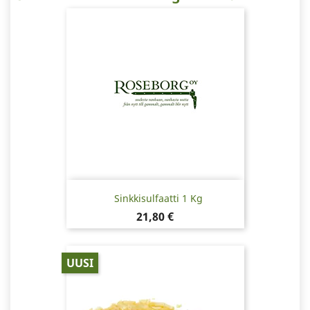
Sinkkisulfaatti 1 Kg
Hinta
21,80 €
UUSI