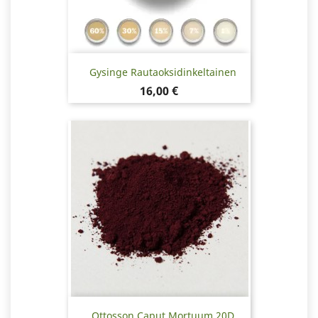
Gysinge Rautaoksidinkeltainen
Hinta
16,00 €
Ottosson Caput Mortuum 20D