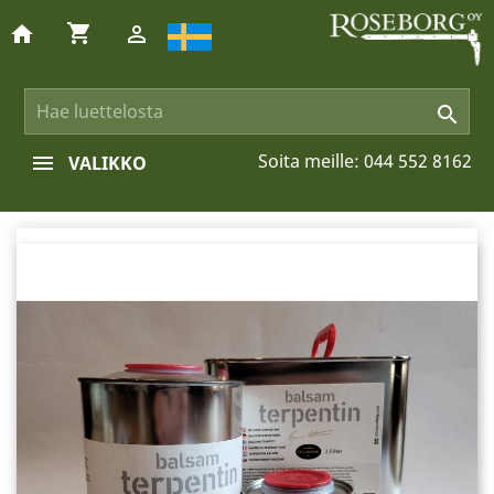
shopping_cart
home


Soita meille:
044 552 8162
VALIKKO