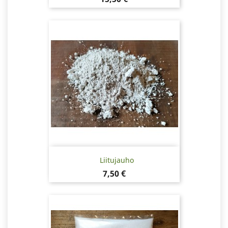
Liitujauho
Hinta
7,50 €