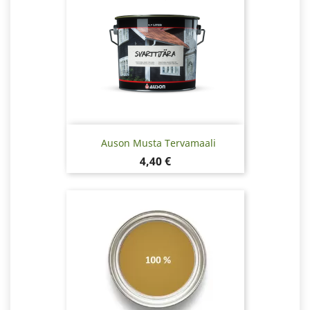
Auson Musta Tervamaali
Hinta
4,40 €