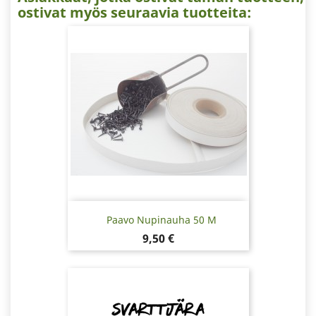
ostivat myös seuraavia tuotteita:
Paavo Nupinauha 50 M
Hinta
9,50 €