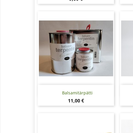
Pikakatselu

Balsamitärpätti
Hinta
11,00 €