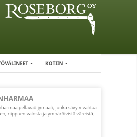
YÖVÄLINEET
KOTIIN
ENHARMAA
armaa pellavaöljymaali, jonka sävy vivahtaa
en, riippuen valosta ja ympäröivistä väreistä.