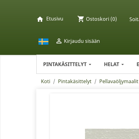
Etusivu
shopping_cart
home
Ostoskori
(0)
Soit

Kirjaudu sisään
PINTAKÄSITTELYT
HELAT
Koti
Pintakäsittelyt
Pellavaöljymaalit