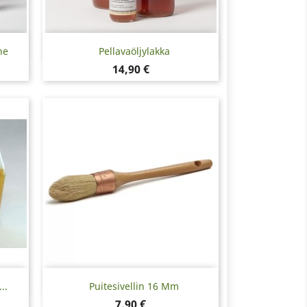
Pikakatselu

ne
Pellavaöljylakka
Hinta
14,90 €
Pikakatselu

..
Puitesivellin 16 Mm
Hinta
7,90 €