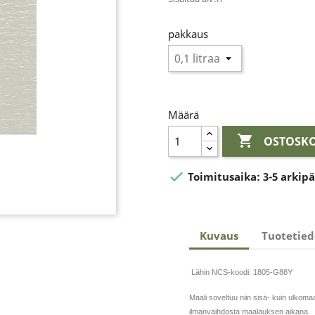
pakkaus
Määrä

OSTOSKO

Toimitusaika:
3-5 arkip
Kuvaus
Tuotetied
Lähin NCS-koodi: 1805-G88Y
Maali soveltuu niin sisä- kuin ulkoma
ilmanvaihdosta maalauksen aikana.