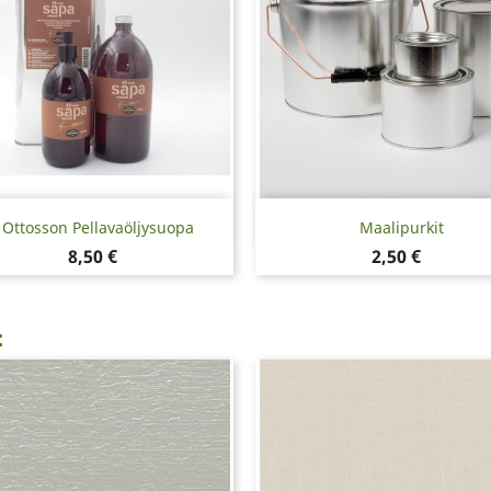
Pikakatselu
Pikakatselu


Ottosson Pellavaöljysuopa
Maalipurkit
Hinta
Hinta
8,50 €
2,50 €
: