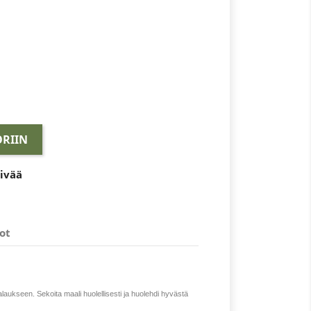
RIIN
äivää
ot
alaukseen. Sekoita maali huolellisesti ja huolehdi hyvästä