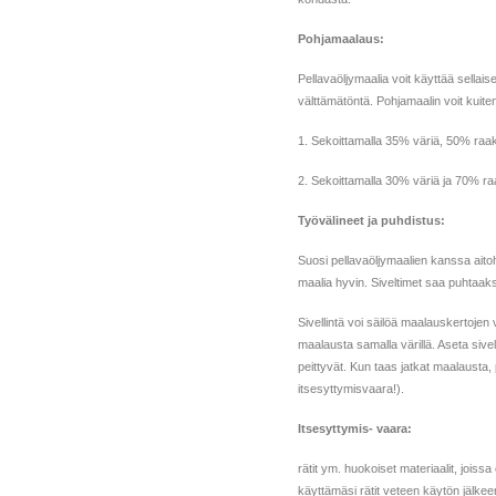
Pohjamaalaus:
Pellavaöljymaalia voit käyttää sellais
välttämätöntä. Pohjamaalin voit kuiten
1. Sekoittamalla 35% väriä, 50% raak
2. Sekoittamalla 30% väriä ja 70% ra
Työvälineet ja puhdistus:
Suosi pellavaöljymaalien kanssa aitoh
maalia hyvin. Siveltimet saa puhtaaksi
Sivellintä voi säilöä maalauskertojen
maalausta samalla värillä. Aseta sivel
peittyvät. Kun taas jatkat maalausta, p
itsesyttymisvaara!).
Itsesyttymis- vaara:
rätit ym. huokoiset materiaalit, joissa
käyttämäsi rätit veteen käytön jälke