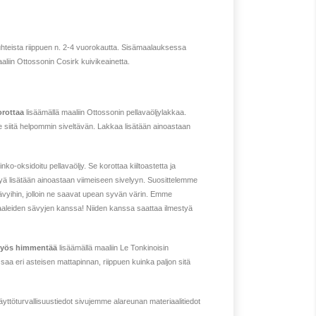
hteista riippuen n. 2-4 vuorokautta. Sisämaalauksessa
aliin Ottossonin Cosirk kuivikeainetta.
orottaa
lisäämällä maaliin Ottossonin pellavaöljylakkaa.
 siitä helpommin siveltävän. Lakkaa lisätään ainoastaan
nko-oksidoitu pellavaöljy. Se korottaa kiiltoastetta ja
jyä lisätään ainoastaan viimeiseen sivelyyn. Suosittelemme
ävyihin, jolloin ne saavat upean syvän värin. Emme
vaaleiden sävyjen kanssa! Niiden kanssa saattaa ilmestyä
 myös himmentää
lisäämällä maaliin Le Tonkinoisin
saa eri asteisen mattapinnan, riippuen kuinka paljon sitä
käyttöturvallisuustiedot sivujemme alareunan materiaalitiedot