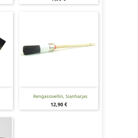
Pikakatselu

Rengassivellin, Sianharjas
Hinta
12,90 €