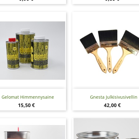
Pikakatselu
Pikakatselu


Gelomat Himmennysaine
Gnesta Julkisivusivellin
Hinta
Hinta
15,50 €
42,00 €