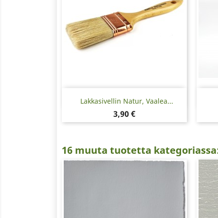
Pikakatselu

Lakkasivellin Natur, Vaalea...
Hinta
3,90 €
16 muuta tuotetta kategoriassa