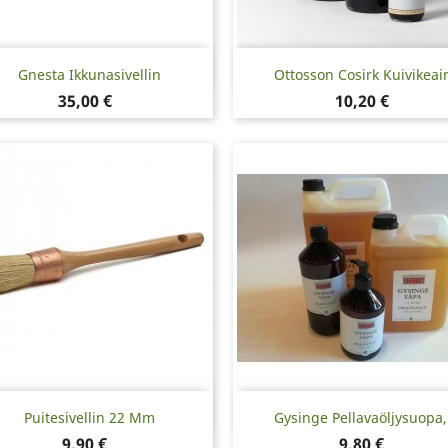
Pikakatselu
Pikakatselu


Gnesta Ikkunasivellin
Ottosson Cosirk Kuivikeai
Hinta
Hinta
35,00 €
10,20 €
Pikakatselu
Pikakatselu


Puitesivellin 22 Mm
Gysinge Pellavaöljysuopa,.
Hinta
Hinta
9,90 €
9,80 €