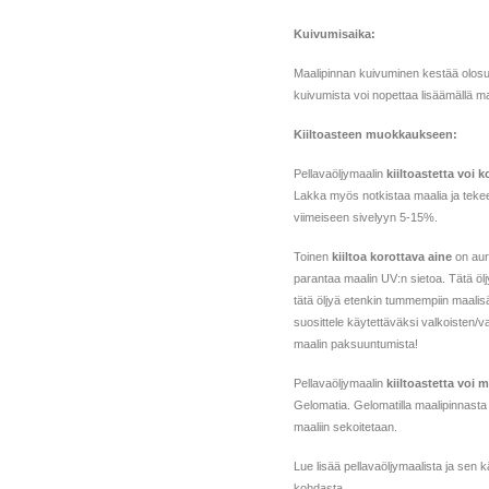
Kuivumisaika:
Maalipinnan kuivuminen kestää olosu
kuivumista voi nopettaa lisäämällä ma
Kiiltoasteen muokkaukseen:
Pellavaöljymaalin
kiiltoastetta voi k
Lakka myös notkistaa maalia ja tekee
viimeiseen sivelyyn 5-15%.
Toinen
kiiltoa korottava aine
on auri
parantaa maalin UV:n sietoa. Tätä öl
tätä öljyä etenkin tummempiin maalis
suosittele käytettäväksi valkoisten/
maalin paksuuntumista!
Pellavaöljymaalin
kiiltoastetta voi
Gelomatia. Gelomatilla maalipinnasta 
maaliin sekoitetaan.
Lue lisää pellavaöljymaalista ja sen 
kohdasta.