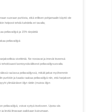
enaan suoraan purkista, eikä erillisen pohjamaalin käyttö ole
kin helposti tehdä kahdella eri tavalla;
aa pellavaöljyä ja 15% tärpättiä
akaa pellavaöljyä
arjaksellisia siveltimiä. Ne nostavat ja imevät itseensä
 tehokkaasti luontoystävällisesti pellavaöljysuovalla.
 välissä raa’assa pellavaöljyssä, mikäli jatkat myöhemmin
lin purkkiin ja kaada raakaa pellavaöljyä niin, että harjakset
yyhi ylimääräiset öljyt rättiin (muista öljyn
 on pellavaöljyä, voivat syttyä itsekseen. Upota siis
en ja levitä ilmavaan paikkaan kuivumaan.