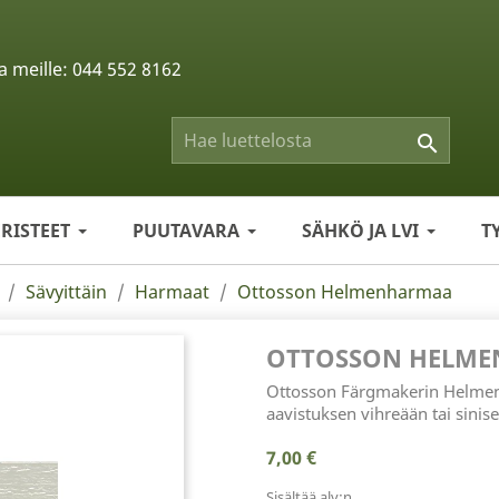
a meille:
044 552 8162

ERISTEET
PUUTAVARA
SÄHKÖ JA LVI
T
Sävyittäin
Harmaat
Ottosson Helmenharmaa
OTTOSSON HELM
Ottosson Färgmakerin Helmenh
aavistuksen vihreään tai sinise
7,00 €
Sisältää alv:n