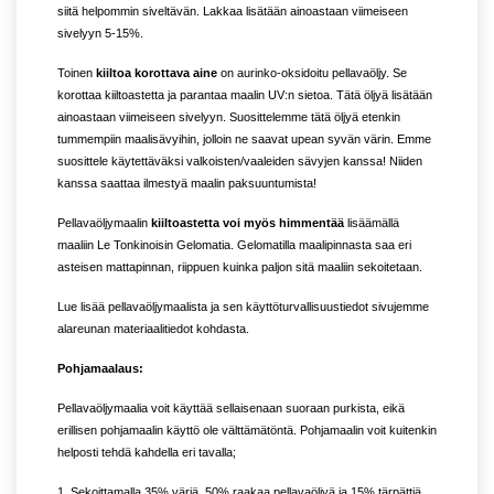
siitä helpommin siveltävän. Lakkaa lisätään ainoastaan viimeiseen
sivelyyn 5-15%.
Toinen
kiiltoa korottava aine
on aurinko-oksidoitu pellavaöljy. Se
korottaa kiiltoastetta ja parantaa maalin UV:n sietoa. Tätä öljyä lisätään
ainoastaan viimeiseen sivelyyn. Suosittelemme tätä öljyä etenkin
tummempiin maalisävyihin, jolloin ne saavat upean syvän värin. Emme
suosittele käytettäväksi valkoisten/vaaleiden sävyjen kanssa! Niiden
kanssa saattaa ilmestyä maalin paksuuntumista!
Pellavaöljymaalin
kiiltoastetta voi myös himmentää
lisäämällä
maaliin Le Tonkinoisin Gelomatia. Gelomatilla maalipinnasta saa eri
asteisen mattapinnan, riippuen kuinka paljon sitä maaliin sekoitetaan.
Lue lisää pellavaöljymaalista ja sen käyttöturvallisuustiedot sivujemme
alareunan materiaalitiedot kohdasta.
Pohjamaalaus:
Pellavaöljymaalia voit käyttää sellaisenaan suoraan purkista, eikä
erillisen pohjamaalin käyttö ole välttämätöntä. Pohjamaalin voit kuitenkin
helposti tehdä kahdella eri tavalla;
1. Sekoittamalla 35% väriä, 50% raakaa pellavaöljyä ja 15% tärpättiä