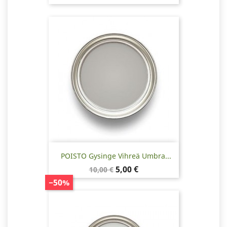
POISTO Gysinge Vihreä Umbra...
Normaalihinta
Hinta
5,00 €
10,00 €
−50%