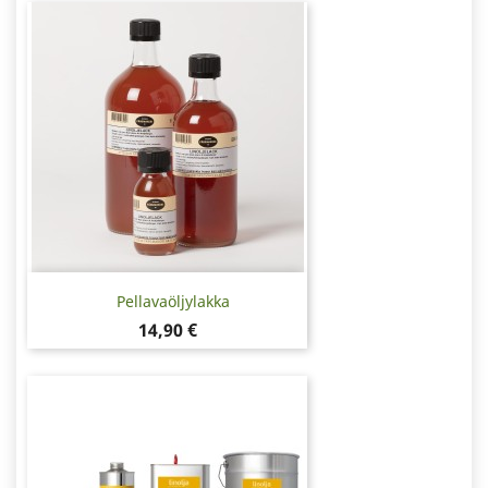
Pellavaöljylakka
Hinta
14,90 €