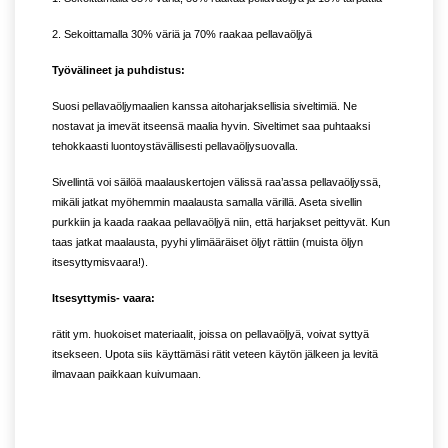
2. Sekoittamalla 30% väriä ja 70% raakaa pellavaöljyä
Työvälineet ja puhdistus:
Suosi pellavaöljymaalien kanssa aitoharjaksellisia siveltimiä. Ne
nostavat ja imevät itseensä maalia hyvin. Siveltimet saa puhtaaksi
tehokkaasti luontoystävällisesti pellavaöljysuovalla.
Sivellintä voi säilöä maalauskertojen välissä raa’assa pellavaöljyssä,
mikäli jatkat myöhemmin maalausta samalla värillä. Aseta sivellin
purkkiin ja kaada raakaa pellavaöljyä niin, että harjakset peittyvät. Kun
taas jatkat maalausta, pyyhi ylimääräiset öljyt rättiin (muista öljyn
itsesyttymisvaara!).
Itsesyttymis- vaara:
rätit ym. huokoiset materiaalit, joissa on pellavaöljyä, voivat syttyä
itsekseen. Upota siis käyttämäsi rätit veteen käytön jälkeen ja levitä
ilmavaan paikkaan kuivumaan.