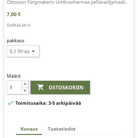
Ottosson Färgmakerin Umbranharmaa pellavaöljymaali.
7,00 €
Sisältää alv:n
pakkaus
Määrä

OSTOSKORIIN

Toimitusaika:
3-5 arkipäivää
Kuvaus
Tuotetiedot