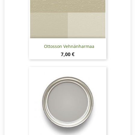
Ottosson Vehnänharmaa
Hinta
7,00 €