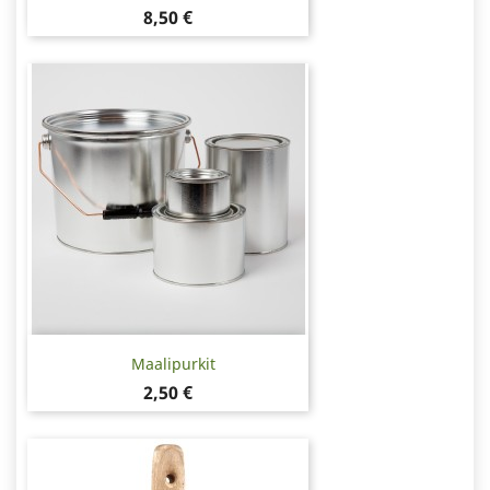
Hinta
8,50 €
Maalipurkit
Hinta
2,50 €