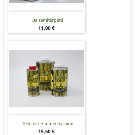
Balsamitärpätti
Hinta
11,00 €
Gelomat Himmennysaine
Hinta
15,50 €