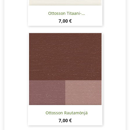
Ottosson Titaani-...
Hinta
7,00 €
Ottosson Rautamönjä
Hinta
7,00 €