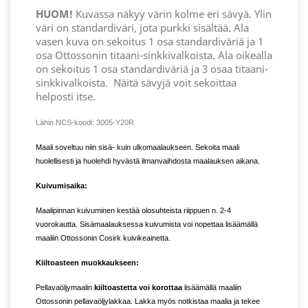
HUOM!
Kuvassa näkyy värin kolme eri sävyä. Ylin
väri on standardiväri, jota purkki sisältää. Ala
vasen kuva on sekoitus 1 osa standardiväriä ja 1
osa Ottossonin titaani-sinkkivalkoista. Ala oikealla
on sekoitus 1 osa standardiväriä ja 3 osaa titaani-
sinkkivalkoista.
Näitä sävyjä voit sekoittaa
helposti itse.
Lähin NCS-koodi: 3005-Y20R
Maali soveltuu niin sisä- kuin ulkomaalaukseen. Sekoita maali
huolellisesti ja huolehdi hyvästä ilmanvaihdosta maalauksen aikana.
Kuivumisaika:
Maalipinnan kuivuminen kestää olosuhteista riippuen n. 2-4
vuorokautta. Sisämaalauksessa kuivumista voi nopettaa lisäämällä
maaliin Ottossonin Cosirk kuivikeainetta.
Kiiltoasteen muokkaukseen:
Pellavaöljymaalin
kiiltoastetta voi korottaa
lisäämällä maaliin
Ottossonin pellavaöljylakkaa. Lakka myös notkistaa maalia ja tekee