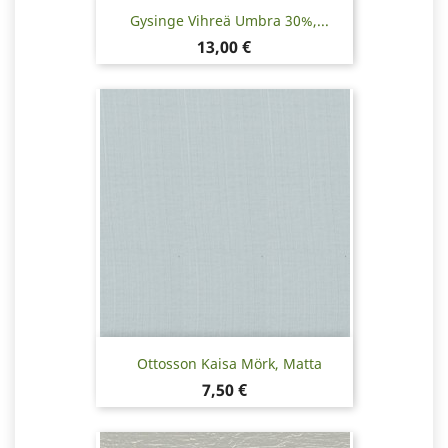
Gysinge Vihreä Umbra 30%,...
Hinta
13,00 €
Ottosson Kaisa Mörk, Matta
Hinta
7,50 €