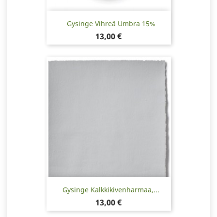
Gysinge Vihreä Umbra 15%
Hinta
13,00 €
Gysinge Kalkkikivenharmaa,...
Hinta
13,00 €