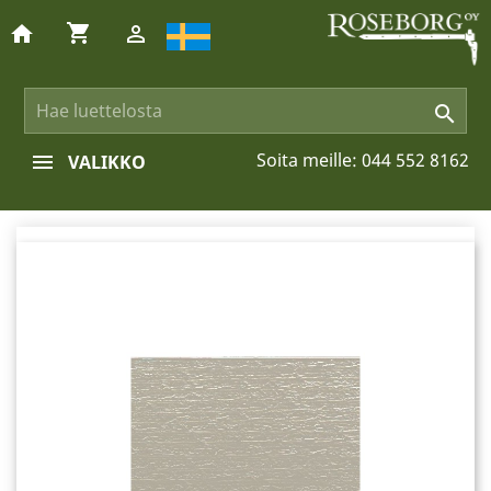
shopping_cart
home


Soita meille:
044 552 8162
VALIKKO