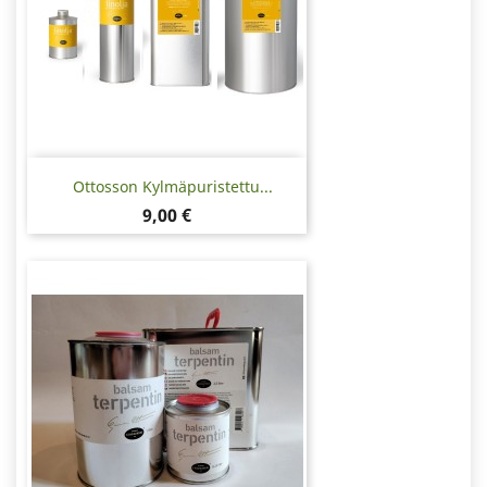
Ottosson Kylmäpuristettu...
Hinta
9,00 €