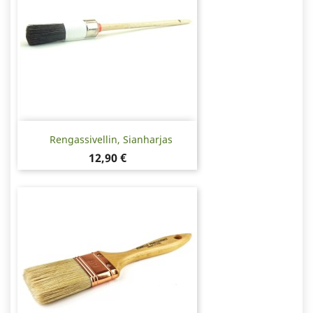
Rengassivellin, Sianharjas
Hinta
12,90 €