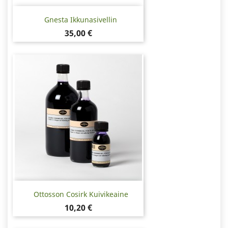
Gnesta Ikkunasivellin
Hinta
35,00 €
Ottosson Cosirk Kuivikeaine
Hinta
10,20 €