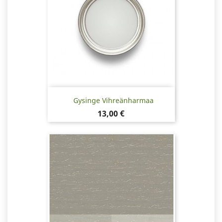
Gysinge Vihreänharmaa
Hinta
13,00 €