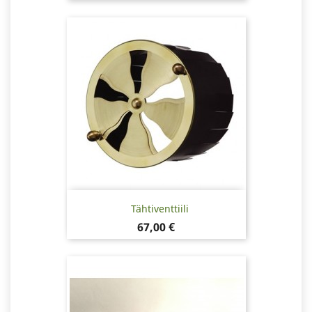
Tähtiventtiili
Hinta
67,00 €