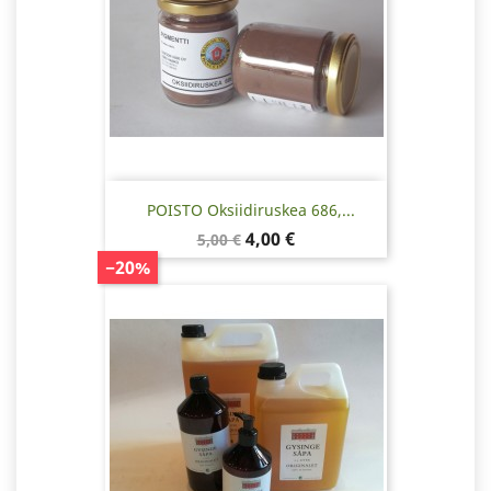
POISTO Oksiidiruskea 686,...
Normaalihinta
Hinta
4,00 €
5,00 €
−20%