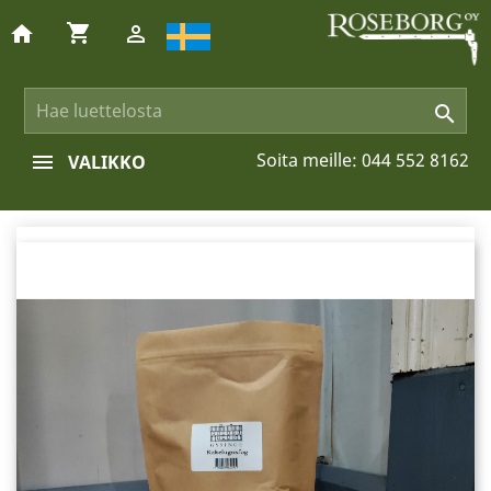
shopping_cart
home


Soita meille:
044 552 8162
VALIKKO