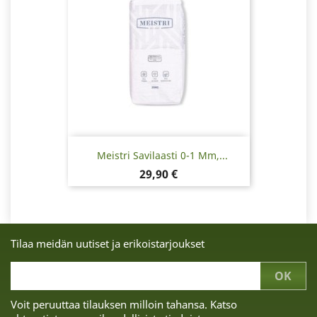
Meistri Savilaasti 0-1 Mm,...
Hinta
29,90 €
Tilaa meidän uutiset ja erikoistarjoukset
Voit peruuttaa tilauksen milloin tahansa. Katso