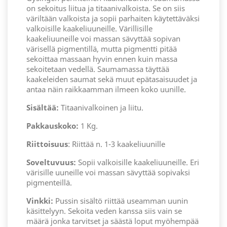
on sekoitus liitua ja titaanivalkoista. Se on siis
väriltään valkoista ja sopii parhaiten käytettäväksi
valkoisille kaakeliuuneille. Värillisille
kaakeliuuneille voi massan sävyttää sopivan
värisellä pigmentillä, mutta pigmentti pitää
sekoittaa massaan hyvin ennen kuin massa
sekoitetaan vedellä. Saumamassa täyttää
kaakeleiden saumat sekä muut epätasaisuudet ja
antaa näin raikkaamman ilmeen koko uunille.
Sisältää:
Titaanivalkoinen ja liitu.
Pakkauskoko:
1 Kg.
Riittoisuus
: Riittää n. 1-3 kaakeliuunille
Soveltuvuus:
Sopii valkoisille kaakeliuuneille. Eri
värisille uuneille voi massan sävyttää sopivaksi
pigmenteillä.
Vinkki:
Pussin sisältö riittää useamman uunin
käsittelyyn. Sekoita veden kanssa siis vain se
määrä jonka tarvitset ja säästä loput myöhempää