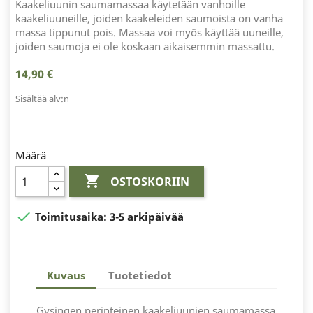
Kaakeliuunin saumamassaa käytetään vanhoille
kaakeliuuneille, joiden kaakeleiden saumoista on vanha
massa tippunut pois. Massaa voi myös käyttää uuneille,
joiden saumoja ei ole koskaan aikaisemmin massattu.
14,90 €
Sisältää alv:n
Määrä

OSTOSKORIIN

Toimitusaika:
3-5 arkipäivää
Kuvaus
Tuotetiedot
Gysingen perinteinen kaakeliuunien saumamassa