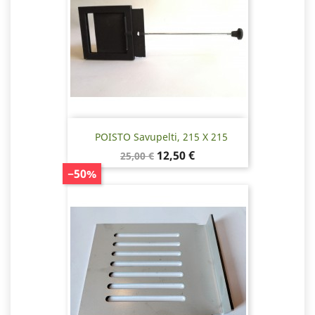
POISTO Savupelti, 215 X 215
Normaalihinta
Hinta
12,50 €
25,00 €
−50%