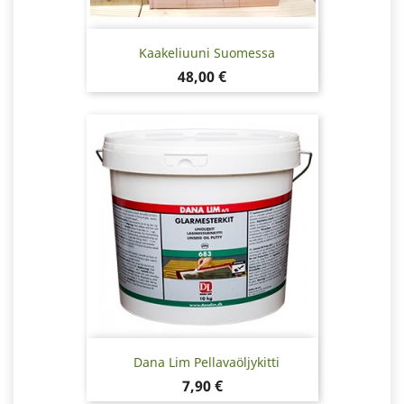
Kaakeliuuni Suomessa
Hinta
48,00 €
Dana Lim Pellavaöljykitti
Hinta
7,90 €