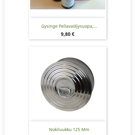
Gysinge Pellavaöljysuopa,...
Hinta
9,80 €
Nokiluukku 125 Mm