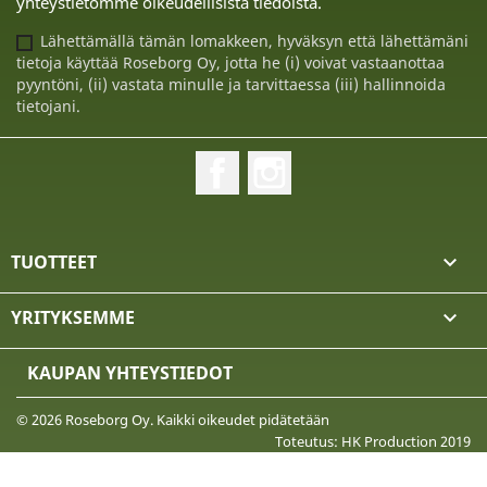
yhteystietomme oikeudellisista tiedoista.
Lähettämällä tämän lomakkeen, hyväksyn että lähettämäni
tietoja käyttää Roseborg Oy, jotta he (i) voivat vastaanottaa
pyyntöni, (ii) vastata minulle ja tarvittaessa (iii) hallinnoida
tietojani.
Facebook
Instagram
TUOTTEET

YRITYKSEMME

KAUPAN YHTEYSTIEDOT
© 2026 Roseborg Oy. Kaikki oikeudet pidätetään
Toteutus: HK Production 2019