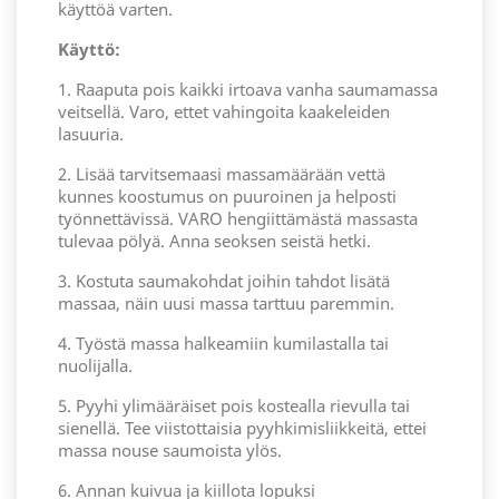
käyttöä varten.
Käyttö:
1. Raaputa pois kaikki irtoava vanha saumamassa
veitsellä. Varo, ettet vahingoita kaakeleiden
lasuuria.
2. Lisää tarvitsemaasi massamäärään vettä
kunnes koostumus on puuroinen ja helposti
työnnettävissä. VARO hengiittämästä massasta
tulevaa pölyä. Anna seoksen seistä hetki.
3. Kostuta saumakohdat joihin tahdot lisätä
massaa, näin uusi massa tarttuu paremmin.
4. Työstä massa halkeamiin kumilastalla tai
nuolijalla.
5. Pyyhi ylimääräiset pois kostealla rievulla tai
sienellä. Tee viistottaisia pyyhkimisliikkeitä, ettei
massa nouse saumoista ylös.
6. Annan kuivua ja kiillota lopuksi