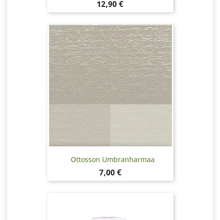
Hinta
12,90 €
Ottosson Umbranharmaa
Hinta
7,00 €