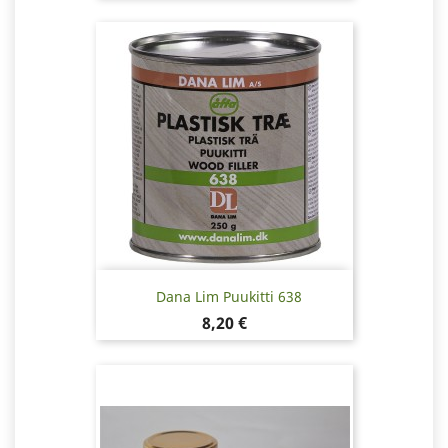
Dana Lim Puukitti 638
Hinta
8,20 €