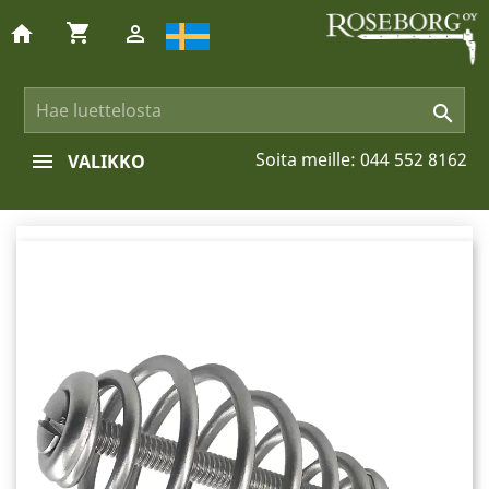
shopping_cart
home


Soita meille:
044 552 8162
VALIKKO