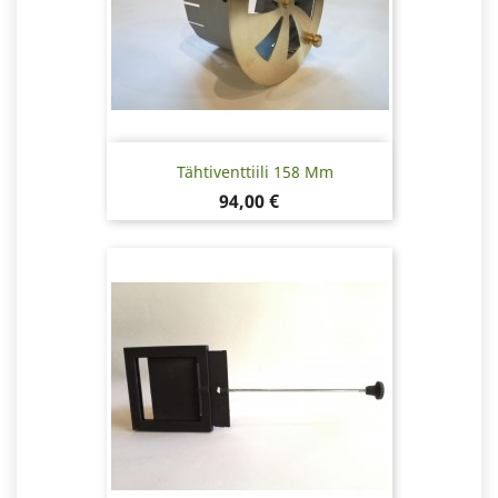
Tähtiventtiili 158 Mm
Hinta
94,00 €