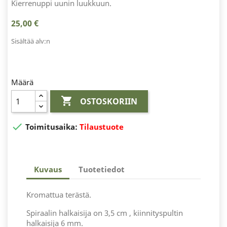
Kierrenuppi uunin luukkuun.
25,00 €
Sisältää alv:n
Määrä

OSTOSKORIIN

Toimitusaika:
Tilaustuote
Kuvaus
Tuotetiedot
Kromattua terästä.
Spiraalin halkaisija on 3,5 cm , kiinnityspultin
halkaisija 6 mm.