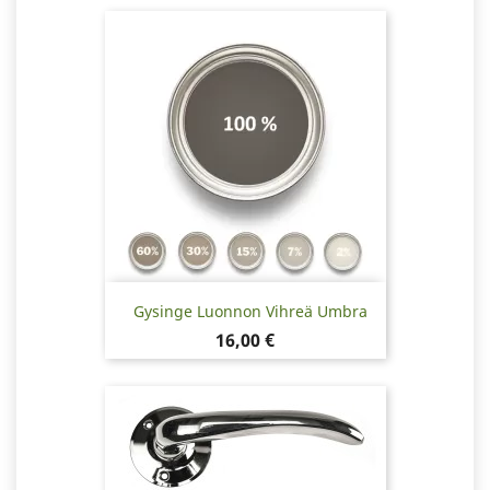
Gysinge Luonnon Vihreä Umbra
Hinta
16,00 €