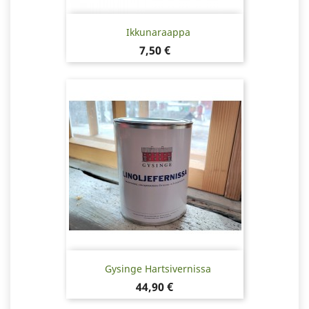
Ikkunaraappa
Hinta
7,50 €
Gysinge Hartsivernissa
Hinta
44,90 €