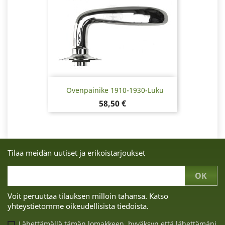
Ovenpainike 1910-1930-Luku
Hinta
58,50 €
Tilaa meidän uutiset ja erikoistarjoukset
Voit peruuttaa tilauksen milloin tahansa. Katso
yhteystietomme oikeudellisista tiedoista.
Lähettämällä tämän lomakkeen, hyväksyn että lähettämäni