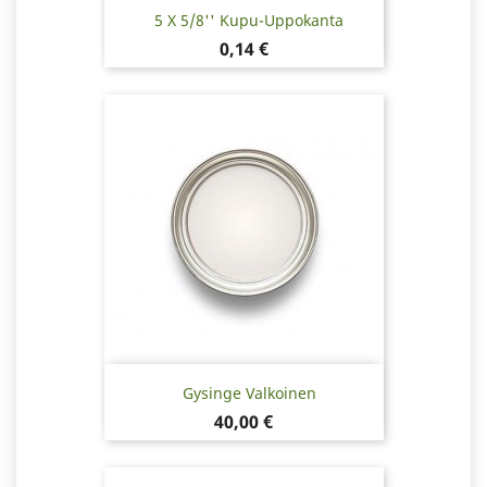
5 X 5/8'' Kupu-Uppokanta
Hinta
0,14 €
Gysinge Valkoinen
Hinta
40,00 €