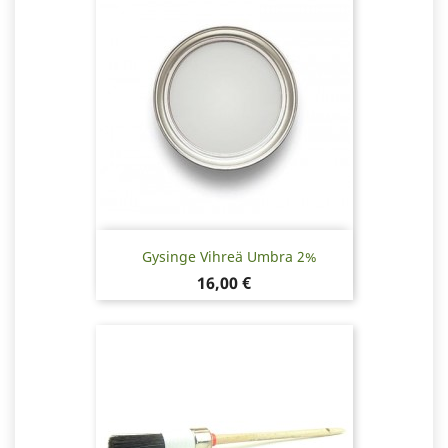
Gysinge Vihreä Umbra 2%
Hinta
16,00 €