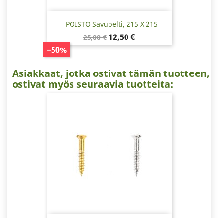
POISTO Savupelti, 215 X 215
Normaalihinta
Hinta
12,50 €
25,00 €
−50%
Asiakkaat, jotka ostivat tämän tuotteen,
ostivat myös seuraavia tuotteita: