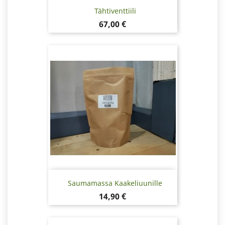
Tähtiventtiili
Hinta
67,00 €
Saumamassa Kaakeliuunille
Hinta
14,90 €