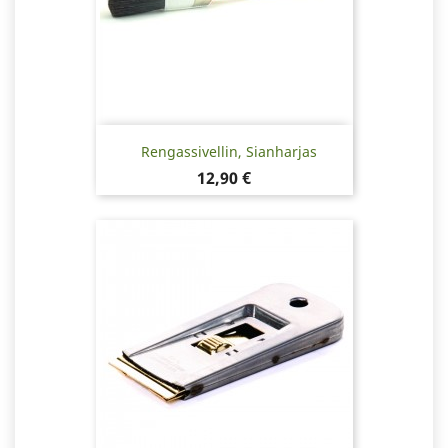
Rengassivellin, Sianharjas
Hinta
12,90 €