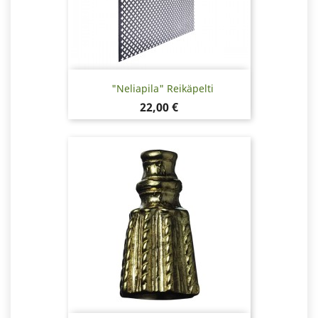
"Neliapila" Reikäpelti
Hinta
22,00 €