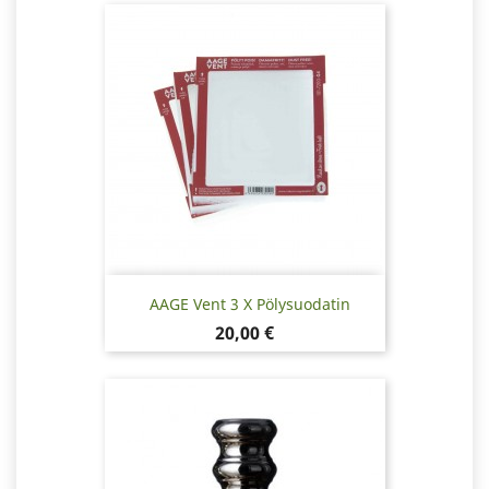
AAGE Vent 3 X Pölysuodatin
Hinta
20,00 €