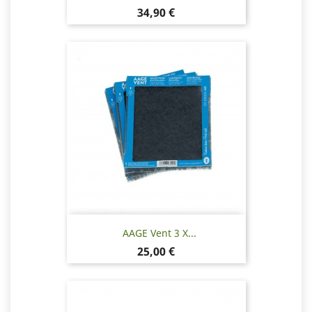
Hinta
34,90 €
AAGE Vent 3 X...
Hinta
25,00 €