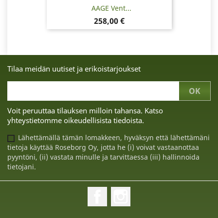
AAGE Vent...
Hinta
258,00 €
Tilaa meidän uutiset ja erikoistarjoukset
Voit peruuttaa tilauksen milloin tahansa. Katso
yhteystietomme oikeudellisista tiedoista.
Lähettämällä tämän lomakkeen, hyväksyn että lähettämäni
tietoja käyttää Roseborg Oy, jotta he (i) voivat vastaanottaa
pyyntöni, (ii) vastata minulle ja tarvittaessa (iii) hallinnoida
tietojani.
Facebook
Instagram