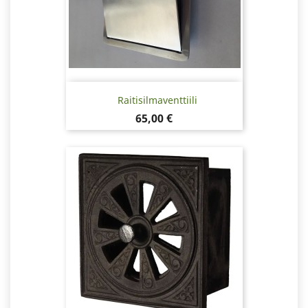
Raitisilmaventtiili
Hinta
65,00 €