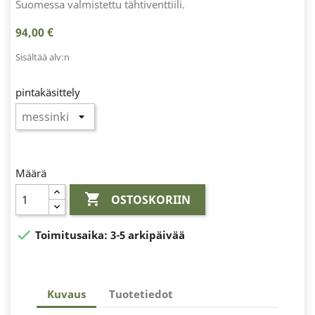
Suomessa valmistettu tähtiventtiili.
94,00 €
Sisältää alv:n
pintakäsittely
Määrä

OSTOSKORIIN

Toimitusaika:
3-5 arkipäivää
Kuvaus
Tuotetiedot