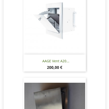
AAGE Vent A20...
Hinta
200,00 €