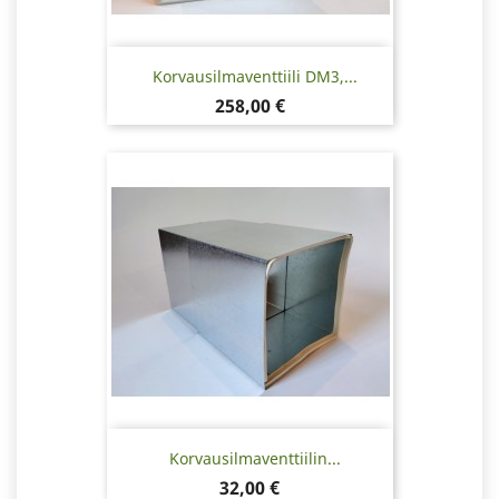
Korvausilmaventtiili DM3,...
Hinta
258,00 €
Korvausilmaventtiilin...
Hinta
32,00 €