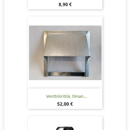
Hinta
8,90 €
Venttiiliritilä, Ilman...
Hinta
52,00 €