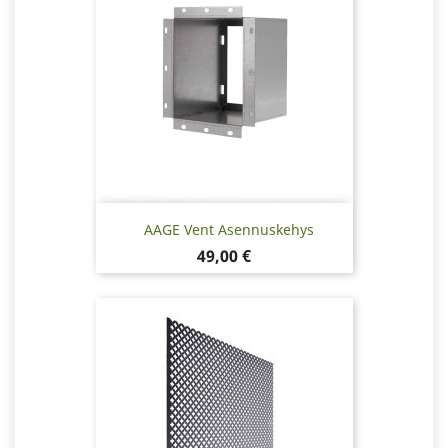
AAGE Vent Asennuskehys
Hinta
49,00 €