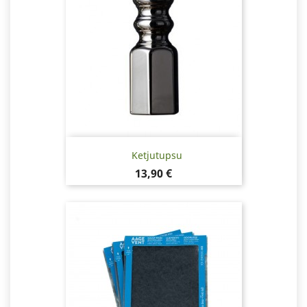
Ketjutupsu
Hinta
13,90 €