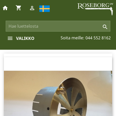
shopping_cart
home


Soita meille:
044 552 8162
VALIKKO