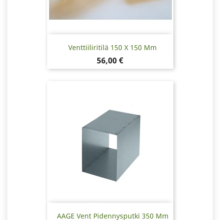
Venttiiliritilä 150 X 150 Mm
Hinta
56,00 €
AAGE Vent Pidennysputki 350 Mm