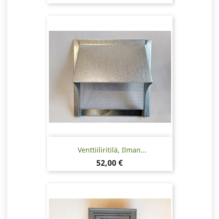
Venttiiliritilä, Ilman...
Hinta
52,00 €