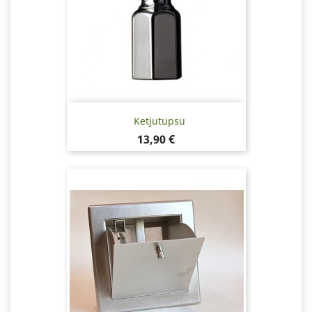
Ketjutupsu
Hinta
13,90 €