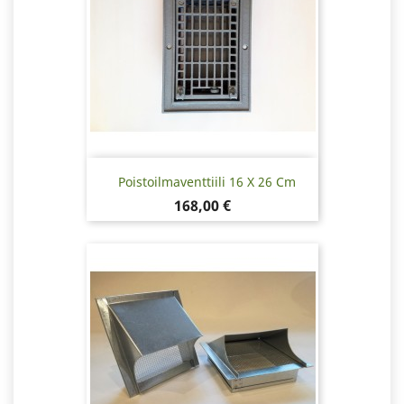
Poistoilmaventtiili 16 X 26 Cm
Hinta
168,00 €