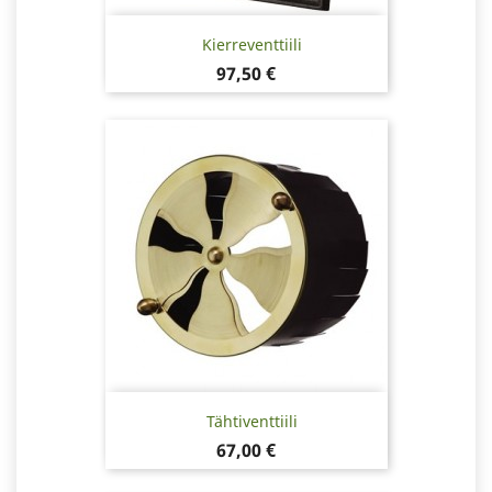
Kierreventtiili
Hinta
97,50 €
Tähtiventtiili
Hinta
67,00 €