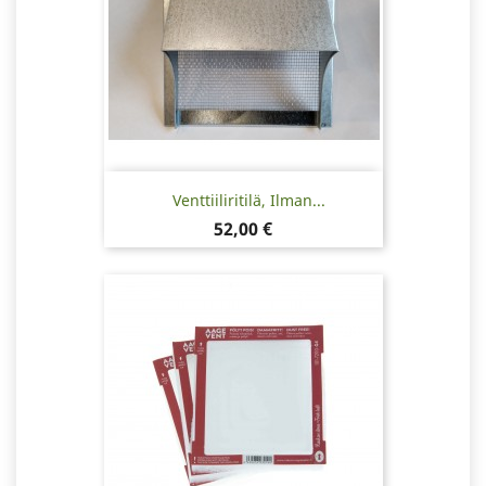
Venttiiliritilä, Ilman...
Hinta
52,00 €