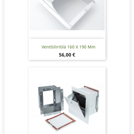
Venttiiliritilä 160 X 190 Mm
Hinta
56,00 €