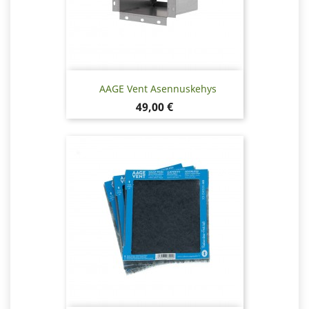
AAGE Vent Asennuskehys
Hinta
49,00 €