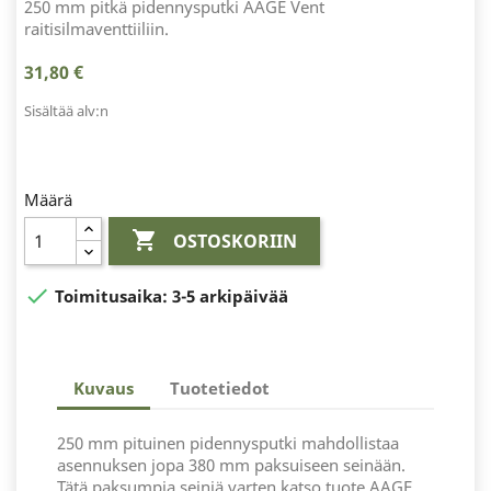
250 mm pitkä pidennysputki AAGE Vent
raitisilmaventtiiliin.
31,80 €
Sisältää alv:n
Määrä

OSTOSKORIIN

Toimitusaika:
3-5 arkipäivää
Kuvaus
Tuotetiedot
250 mm pituinen pidennysputki mahdollistaa
asennuksen jopa 380 mm paksuiseen seinään.
Tätä paksumpia seiniä varten katso tuote AAGE