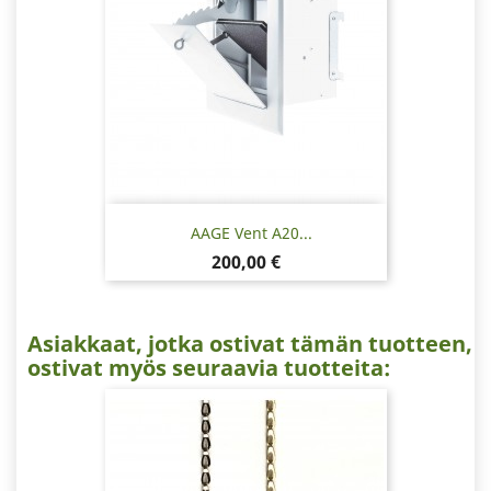
AAGE Vent A20...
Hinta
200,00 €
Asiakkaat, jotka ostivat tämän tuotteen,
ostivat myös seuraavia tuotteita: