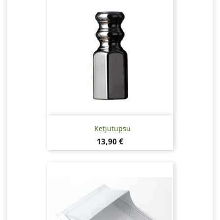
Ketjutupsu
Hinta
13,90 €