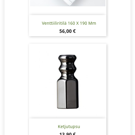
Venttiiliritilä 160 X 190 Mm
Hinta
56,00 €
Ketjutupsu
Hinta
13,90 €