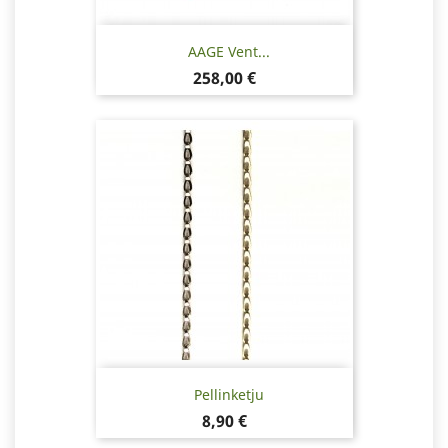
AAGE Vent...
Hinta
258,00 €
Pellinketju
Hinta
8,90 €