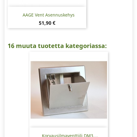
AAGE Vent Asennuskehys
Hinta
51,90 €
16 muuta tuotetta kategoriassa:
Korvausilmaventtiili DM3,...