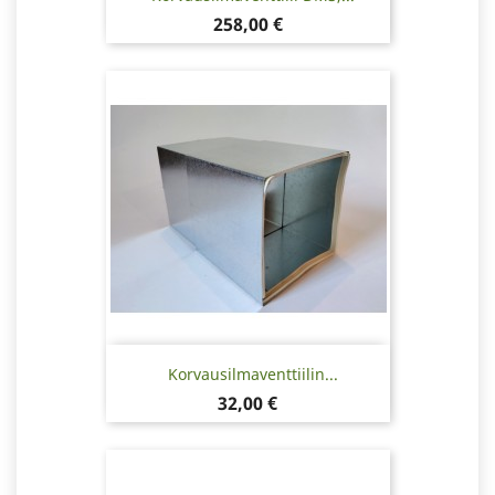
Hinta
258,00 €
Korvausilmaventtiilin...
Hinta
32,00 €