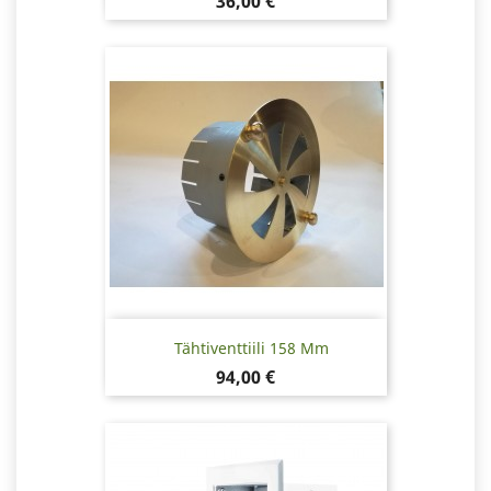
Hinta
36,00 €
Tähtiventtiili 158 Mm
Hinta
94,00 €