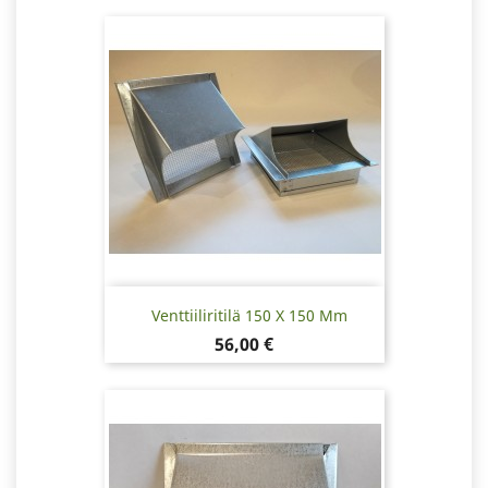
Venttiiliritilä 150 X 150 Mm
Hinta
56,00 €