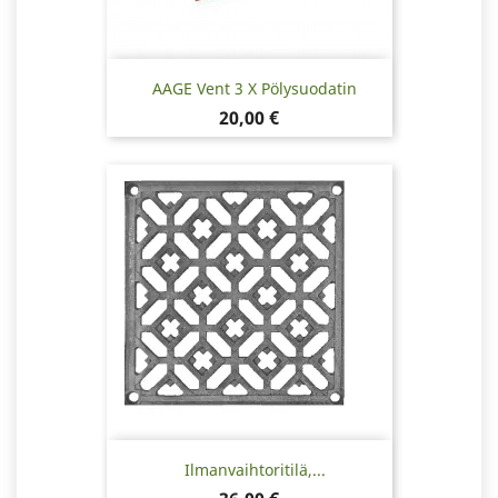
AAGE Vent 3 X Pölysuodatin
Hinta
20,00 €
Ilmanvaihtoritilä,...