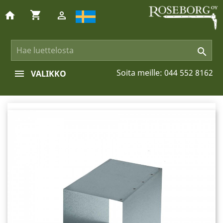
shopping_cart
home


Soita meille:
044 552 8162
VALIKKO