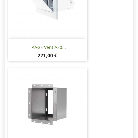
AAGE Vent A20...
Hinta
221,00 €