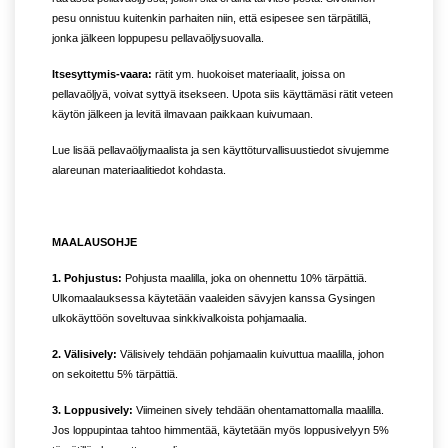
pesu onnistuu kuitenkin parhaiten niin, että esipesee sen tärpätillä,
jonka jälkeen loppupesu pellavaöljysuovalla.
Itsesyttymis-vaara:
rätit ym. huokoiset materiaalit, joissa on
pellavaöljyä, voivat syttyä itsekseen. Upota siis käyttämäsi rätit veteen
käytön jälkeen ja levitä ilmavaan paikkaan kuivumaan.
Lue lisää pellavaöljymaalista ja sen käyttöturvallisuustiedot sivujemme
alareunan materiaalitiedot kohdasta.
MAALAUSOHJE
1. Pohjustus:
Pohjusta maalilla, joka on ohennettu 10% tärpättiä.
Ulkomaalauksessa käytetään vaaleiden sävyjen kanssa Gysingen
ulkokäyttöön soveltuvaa sinkkivalkoista pohjamaalia.
2. Välisively:
Välisively tehdään pohjamaalin kuivuttua maalilla, johon
on sekoitettu 5% tärpättiä.
3. Loppusively:
Viimeinen sively tehdään ohentamattomalla maalilla.
Jos loppupintaa tahtoo himmentää, käytetään myös loppusivelyyn 5%