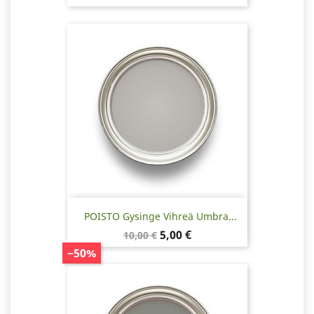
POISTO Gysinge Vihreä Umbra...
Normaalihinta
Hinta
5,00 €
10,00 €
−50%