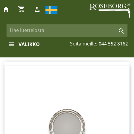
shopping_cart
home


Soita meille:
044 552 8162
VALIKKO