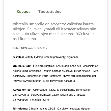
Kuvaus
Tuotetiedot
Vihreällä umbralla on sävytetty valkoista kautta
aikojen. Pellavaöljymaali oli itsestäänselvyys niin
sisä- kuin ulkotilojen maalauksessa 1960-luvulle
asti Ruotsissa.
Lähin NCS-koodi:
S2502-Y
Sisältää:
keitetty kylmäpuristettu pellavaöljy, pigmentti.
Ominaisuudet:
Ei sisällä liuottimia. Kosteuden läpäisevä. Maalipinta on
helppo uusia ja ylläpitää. Ohut ja helposti siveltävä. Hyvin riittoisa. Hyvä
peittokyky. Erinomainen värin kestävyys. Hyvät tartuntaominaisuudet.
Imeytyy syvälle puuhun. Ei ole terveydelle haitallista.
Käyttökohteet:
Ulkona puu-, rauta- ja peltipinnoille. Erinomainen
valinta vanhan pellavaöljymaalin päälle. Sisällä puu-, rappaus-,
pahvi/paperi-, metallipinnat jne.
Riittoisuus:
1 litralla maalaa 12-15 m2 / sively alustasta riippuen.