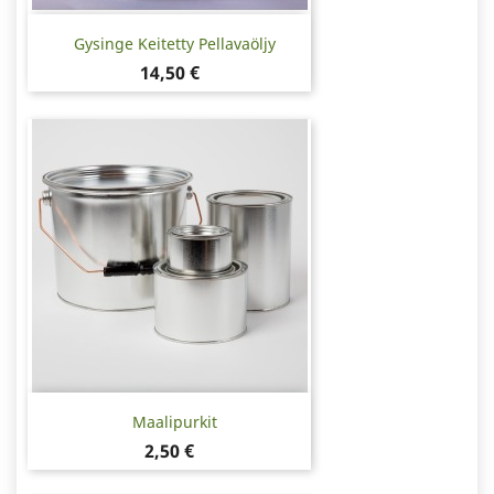
Gysinge Keitetty Pellavaöljy
Hinta
14,50 €
Maalipurkit
Hinta
2,50 €