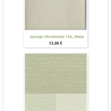
Gysinge Vihreämulta 15%, Matta
Hinta
13,00 €