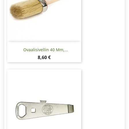
Ovaalisivellin 40 Mm,...
Hinta
8,60 €