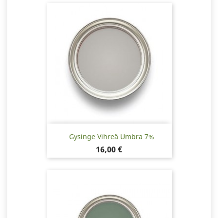
Gysinge Vihreä Umbra 7%
Hinta
16,00 €