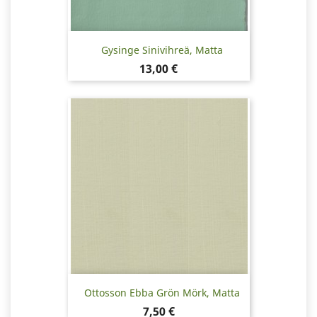
Gysinge Sinivihreä, Matta
Hinta
13,00 €
Ottosson Ebba Grön Mörk, Matta
Hinta
7,50 €