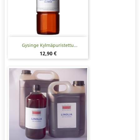
Gysinge Kylmäpuristettu...
Hinta
12,90 €