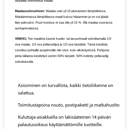
tärpätillä ohennettua maalia.
Maalausolosuhteet:
Maalaa vain yli 10 plusasteen lämpötiloissa.
Matalammassa lämpötilassa maali kuivuu hitaammin ja se voi jäädä
liian paksuksi. Puun kosteus ei saa olla yli 15 %. Älä maalaa suorassa
auringonvalossa.
VINKKI;
Tee maalista kaunis kuulto- tai lasuurimaali sekoittamalla 1/3
osa maalia, 1/3 osa pellavaöljyä ja 1/3 osa tärpättiä. Tämä käsittely
soveltuu puhtaille puupinnoille niin sisä- kuin ulkokäytössä. Pohjusta
pinta tällaista käsittelyä varten 50% tärpätti- 50% keitetty pellavaöljy
sekoituksella.
Asioiminen on turvallista, kaikki tietoliikenne on
salattua.
Toimitustapoina nouto, postipaketti ja matkahuolto
Kuluttaja-asiakkailla on lakisääteinen 14 päivän
palautusoikeus käyttämättömille tuotteille.