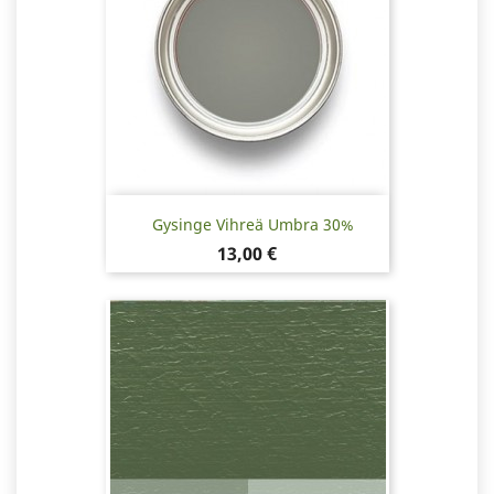
Gysinge Vihreä Umbra 30%
Hinta
13,00 €