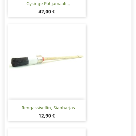
Gysinge Pohjamaali...
Hinta
42,00 €
Rengassivellin, Sianharjas
Hinta
12,90 €