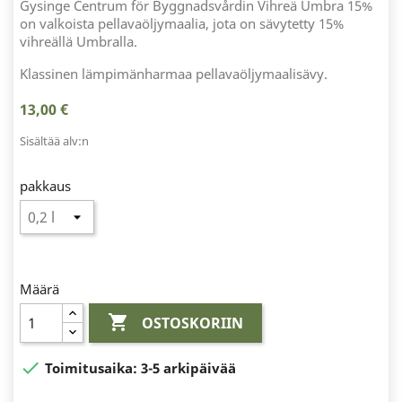
Gysinge Centrum för Byggnadsvårdin Vihreä Umbra 15%
on valkoista pellavaöljymaalia, jota on sävytetty 15%
vihreällä Umbralla.
Klassinen lämpimänharmaa pellavaöljymaalisävy.
13,00 €
Sisältää alv:n
pakkaus
Määrä

OSTOSKORIIN

Toimitusaika:
3-5 arkipäivää