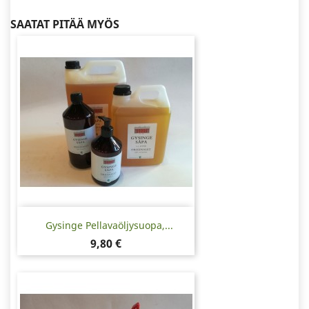
SAATAT PITÄÄ MYÖS
Gysinge Pellavaöljysuopa,...
Hinta
9,80 €