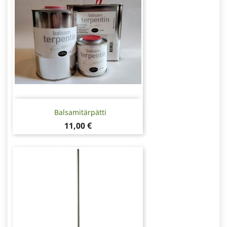
Balsamitärpätti
Hinta
11,00 €