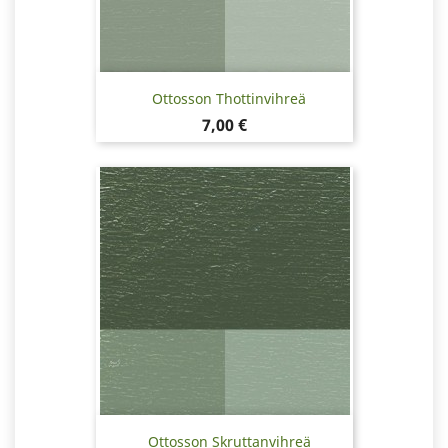
Ottosson Thottinvihreä
Hinta
7,00 €
Ottosson Skruttanvihreä