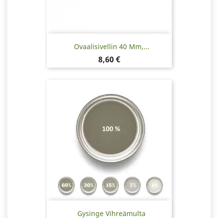
Ovaalisivellin 40 Mm,...
Hinta
8,60 €
Gysinge Vihreämulta