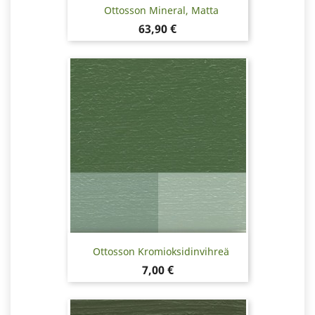
Ottosson Mineral, Matta
Hinta
63,90 €
Ottosson Kromioksidinvihreä
Hinta
7,00 €