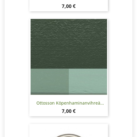
Hinta
7,00 €
Ottosson Köpenhaminanvihreä...
Hinta
7,00 €