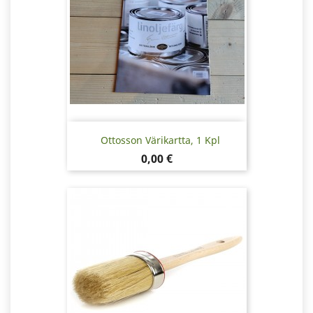
Ottosson Värikartta, 1 Kpl
Hinta
0,00 €