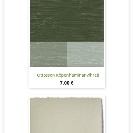
Ottosson Köpenhaminanvihreä
Hinta
7,00 €