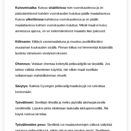
Kuivumisaika:
Kuivuu
sisätiloissa
noin vuorokaudessa ja on
pääsääntöisesti kahden vuorokauden kuluttua päälle maalattavissa.
Kuivuu
ulkotiloissa
kahdessa vuorokaudessa ja on päälle
maalattavissa kolmen vuorokauden kuluttua. Mikäli maali ei kuivu
annetussa ajassa, on se todennäköisesti maalattu liian paksusti.
Kiiltoaste:
Kiiltävä vastamaalattuna ja muuttuu puolikiiltäväksi
muutaman kuukauden sisällä. Pinnan kiiltoa voi himmentää lisäämällä
liuotinta viimeiseen sivelykerrokseen.
Ohennus:
Voidaan ohentaa keitetyllä pellavaöljyllä tai tärpätillä. Jos
tahtoo välttää ohentimien käyttöä, niin silloin maali sivellään
sellaisenaan mahdollisimman ohuelti.
Sävytys:
Kaikkia Gysingen pellavaöljymaalisävyjä voi sekoittaa
keskenään.
Työvälineet:
Sivellään tiheällä ja melko jäykällä aitoharjaksisella
siveltimellä. Lopuksi pinta siloitetaan laakealla lakkapensselillä. Älä
käytä ruiskua tai telaa.
Työvälineiden pesu:
Sivellintä voi maalauskertojen välissä säilyttää
raa'assa pellavaöljyssä, jolloin sitä ei aina tarvitse pestä. Siveltimen