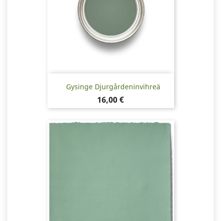
Gysinge Djurgårdeninvihreä
Hinta
16,00 €