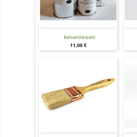
Pikakatselu

Balsamitärpätti
Hinta
11,00 €