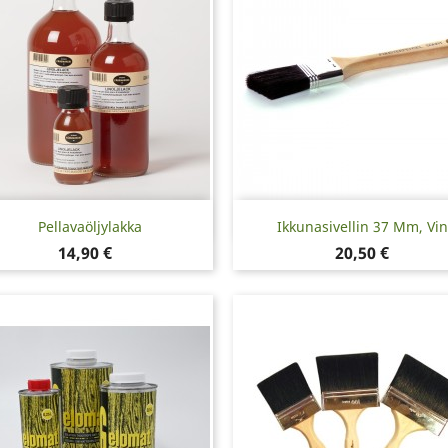
Pikakatselu
Pikakatselu


Pellavaöljylakka
Ikkunasivellin 37 Mm, Vi
Hinta
Hinta
14,90 €
20,50 €