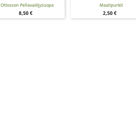
Pikakatselu
Pikakatselu


Ottosson Pellavaöljysuopa
Maalipurkit
Hinta
Hinta
8,50 €
2,50 €