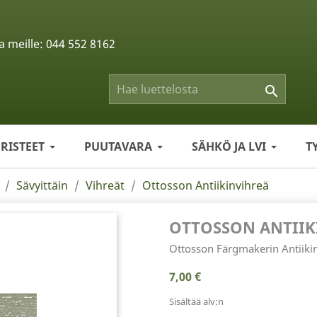
a meille:
044 552 8162

ERISTEET
PUUTAVARA
SÄHKÖ JA LVI
T
Sävyittäin
Vihreät
Ottosson Antiikinvihreä
OTTOSSON ANTIIK
Ottosson Färgmakerin Antiikin
7,00 €
Sisältää alv:n