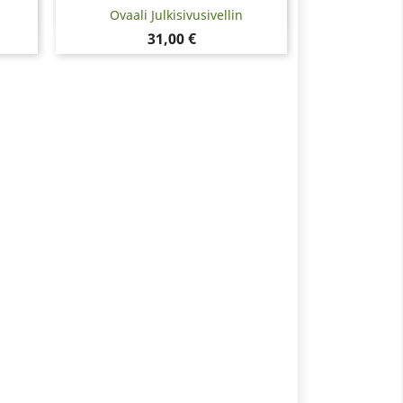
Pikakatselu

Ovaali Julkisivusivellin
Hinta
31,00 €