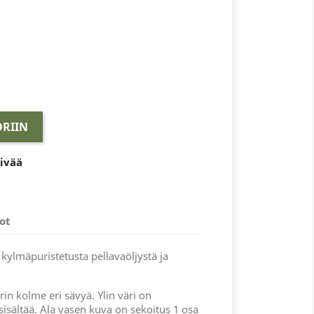
RIIN
äivää
ot
 kylmäpuristetusta pellavaöljystä ja
in kolme eri sävyä. Ylin väri on
 sisältää. Ala vasen kuva on sekoitus 1 osa