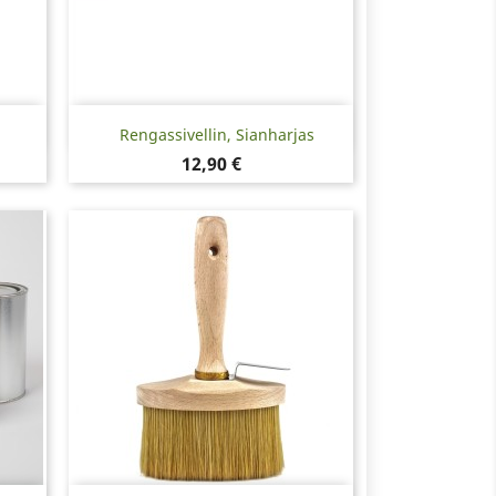
Pikakatselu

Rengassivellin, Sianharjas
Hinta
12,90 €