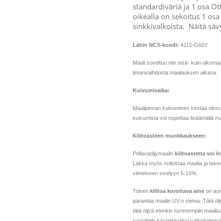
standardiväriä ja 1 osa Ot
oikealla on sekoitus 1 osa 
sinkkivalkoista. Näitä sävy
Lähin NCS-koodi:
4112-G60Y
Maali soveltuu niin sisä- kuin ulkoma
ilmanvaihdosta maalauksen aikana.
Kuivumisaika:
Maalipinnan kuivuminen kestää olosu
kuivumista voi nopettaa lisäämällä ma
Kiiltoasteen muokkaukseen:
Pellavaöljymaalin
kiiltoastetta voi k
Lakka myös notkistaa maalia ja tekee
viimeiseen sivelyyn 5-15%.
Toinen
kiiltoa korottava aine
on auri
parantaa maalin UV:n sietoa. Tätä öl
tätä öljyä etenkin tummempiin maalis
suosittele käytettäväksi valkoisten/