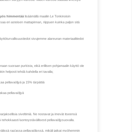
 myös himmentää
lisäämällä maaliin Le Tonkinoisin
saa eri asteisen mattapinnan, riippuen kuinka paljon sitä
käyttöturvallisuustiedot sivujemme alareunan materiaalitiedot
enaan suoraan purkista, eikä erillisen pohjamaalin käyttö ole
kin helposti tehdä kahdella eri tavalla;
aa pellavaöljyä ja 15% tärpättiä
akaa pellavaöljyä
arjaksellisia siveltimiä. Ne nostavat ja imevät itseensä
 tehokkaasti luontoystävällisesti pellavaöljysuovalla.
 välissä raa’assa pellavaöljyssä, mikäli jatkat myöhemmin