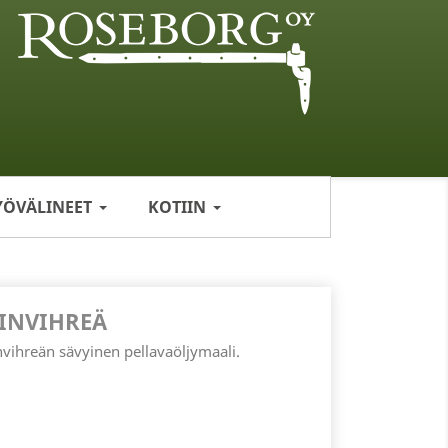
YÖVÄLINEET
KOTIIN
INVIHREÄ
vihreän sävyinen pellavaöljymaali.