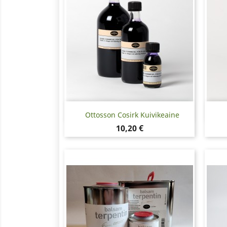
Pikakatselu

Ottosson Cosirk Kuivikeaine
Hinta
10,20 €