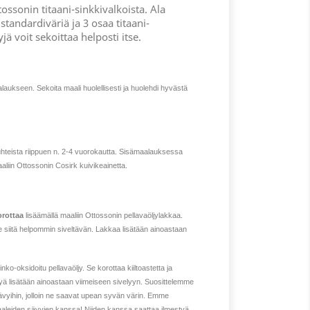
tossonin titaani-sinkkivalkoista. Ala
standardiväriä ja 3 osaa titaani-
jä voit sekoittaa helposti itse.
alaukseen. Sekoita maali huolellisesti ja huolehdi hyvästä
hteista riippuen n. 2-4 vuorokautta. Sisämaalauksessa
aliin Ottossonin Cosirk kuivikeainetta.
orottaa
lisäämällä maaliin Ottossonin pellavaöljylakkaa.
 siitä helpommin siveltävän. Lakkaa lisätään ainoastaan
nko-oksidoitu pellavaöljy. Se korottaa kiiltoastetta ja
jyä lisätään ainoastaan viimeiseen sivelyyn. Suosittelemme
ävyihin, jolloin ne saavat upean syvän värin. Emme
vaaleiden sävyjen kanssa! Niiden kanssa saattaa ilmestyä