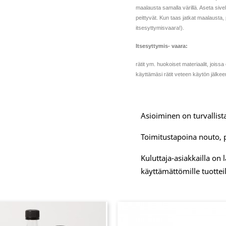
maalausta samalla värillä. Aseta sivel
peittyvät. Kun taas jatkat maalausta, p
itsesyttymisvaara!).
Itsesyttymis- vaara:
rätit ym. huokoiset materiaalit, joissa
käyttämäsi rätit veteen käytön jälke
Asioiminen on turvallista
Toimitustapoina nouto, 
Kuluttaja-asiakkailla on
käyttämättömille tuotteil