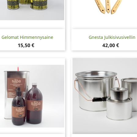
Pikakatselu
Pikakatselu


Gelomat Himmennysaine
Gnesta Julkisivusivellin
Hinta
Hinta
15,50 €
42,00 €