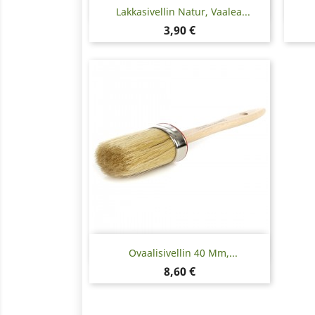
Pikakatselu

Lakkasivellin Natur, Vaalea...
Hinta
3,90 €
Pikakatselu

Ovaalisivellin 40 Mm,...
Hinta
8,60 €