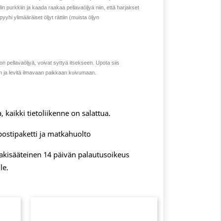
lin purkkiin ja kaada raakaa pellavaöljyä niin, että harjakset
yyhi ylimääräiset öljyt rättiin (muista öljyn
 on pellavaöljyä, voivat syttyä itsekseen. Upota siis
en ja levitä ilmavaan paikkaan kuivumaan.
, kaikki tietoliikenne on salattua.
postipaketti ja matkahuolto
 lakisääteinen 14 päivän palautusoikeus
le.