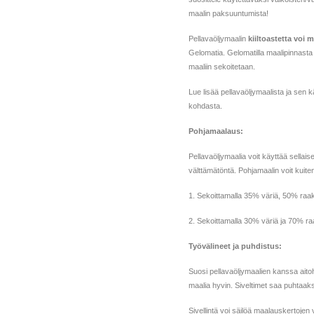
maalin paksuuntumista!
Pellavaöljymaalin
kiiltoastetta voi
Gelomatia. Gelomatilla maalipinnasta 
maaliin sekoitetaan.
Lue lisää pellavaöljymaalista ja sen 
kohdasta.
Pohjamaalaus:
Pellavaöljymaalia voit käyttää sellais
välttämätöntä. Pohjamaalin voit kuiten
1. Sekoittamalla 35% väriä, 50% raak
2. Sekoittamalla 30% väriä ja 70% ra
Työvälineet ja puhdistus:
Suosi pellavaöljymaalien kanssa aitoh
maalia hyvin. Siveltimet saa puhtaaksi
Sivellintä voi säilöä maalauskertojen