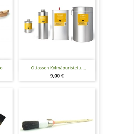
Pikakatselu

no
Ottosson Kylmäpuristettu...
Hinta
9,00 €