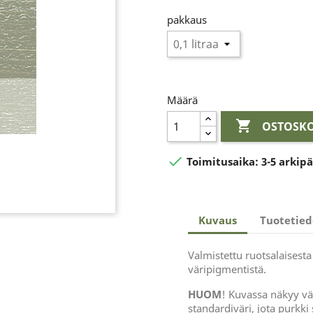
pakkaus
Määrä

OSTOSKO

Toimitusaika:
3-5 arkip
Kuvaus
Tuotetied
Valmistettu ruotsalaisesta
väripigmentistä.
HUOM
! Kuvassa näkyy vär
standardiväri, jota purkki