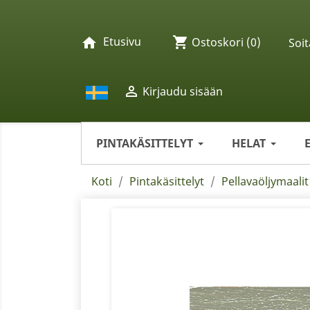
Etusivu
shopping_cart
home
Ostoskori
(0)
Soit

Kirjaudu sisään
PINTAKÄSITTELYT
HELAT
Koti
Pintakäsittelyt
Pellavaöljymaalit