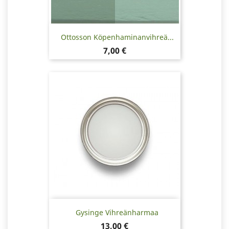
Ottosson Köpenhaminanvihreä...
Hinta
7,00 €
Gysinge Vihreänharmaa
Hinta
13,00 €