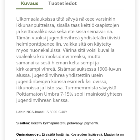
Kuvaus
Tuotetiedot
Ulkomaalauksissa tätä sävyä näkeee varsinkin
ikkunanpuitteissa, sisällä taas keittiökaapistojen
ja keittiöväliköissä sekä eteisissä seinävärinä.
Tämän vuoksi jugendinvihreä yhdistetään tiivisti
helmiponttipaneeliin, vaikka sitä on käytetty
myös huonekaluissa. Värinä sitä voisi kuvailla
vaaleaksi kromioksidinvihreäksi, mutta
samanaikaisesti hieman keltaisempi ja
kirkkaampi vihreä. Sisämaalauksessa 1900-luvun
alussa, jugendinvihreä yhdistettiin usein
jugendinbeigen kanssa esimerkiksi ovissa,
ikkunoissa ja listoissa. Tummemmista sävyistä
Polttamaton Umbra 7-15% sopii mainiosti yhteen
jugendinvihreän kanssa.
Lähin NCS-koodi:
S 3020-G40Y
Sisältää:
keitetty kylmäpuristettu pellavaöljy, pigmentti.
Ominaisuudet:
Ei sisällä liuottimia. Kosteuden läpäisevä. Maalipinta on