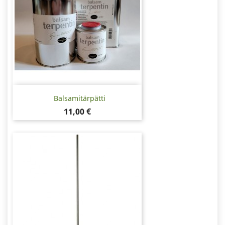
Balsamitärpätti
Hinta
11,00 €