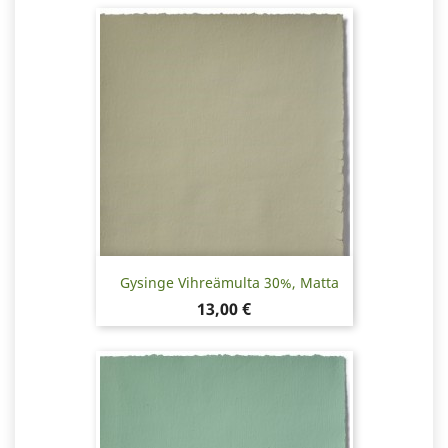
Gysinge Vihreämulta 30%, Matta
Hinta
13,00 €