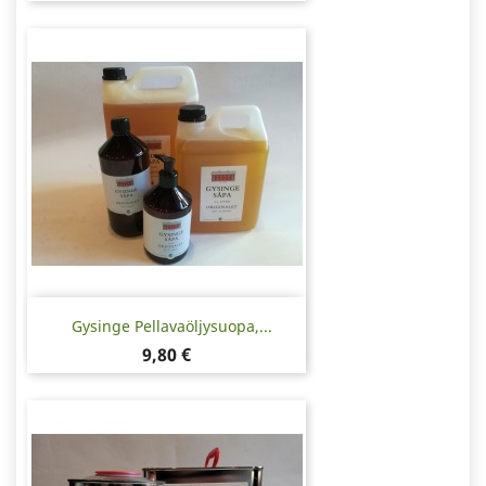
Gysinge Pellavaöljysuopa,...
Hinta
9,80 €