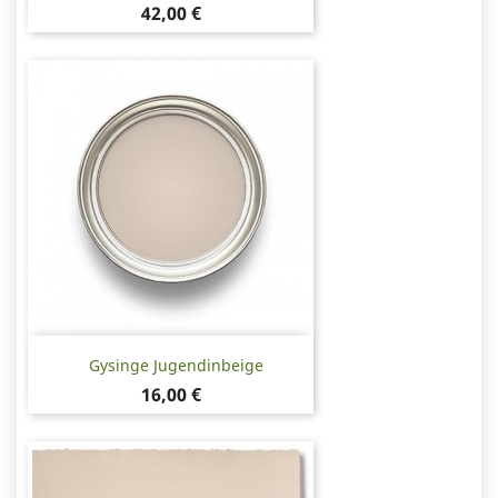
Hinta
42,00 €
Gysinge Jugendinbeige
Hinta
16,00 €