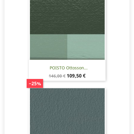
POISTO Ottosson...
Normaalihinta
Hinta
109,50 €
146,00 €
−25%