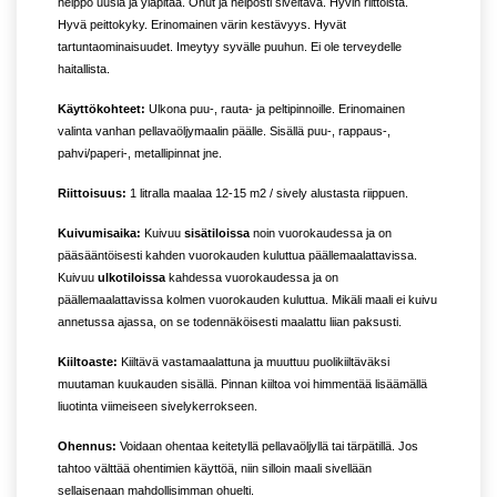
helppo uusia ja yläpitää. Ohut ja helposti siveltävä. Hyvin riittoista.
Hyvä peittokyky. Erinomainen värin kestävyys. Hyvät
tartuntaominaisuudet. Imeytyy syvälle puuhun. Ei ole terveydelle
haitallista.
Käyttökohteet:
Ulkona puu-, rauta- ja peltipinnoille. Erinomainen
valinta vanhan pellavaöljymaalin päälle. Sisällä puu-, rappaus-,
pahvi/paperi-, metallipinnat jne.
Riittoisuus:
1 litralla maalaa 12-15 m2 / sively alustasta riippuen.
Kuivumisaika:
Kuivuu
sisätiloissa
noin vuorokaudessa ja on
pääsääntöisesti kahden vuorokauden kuluttua päällemaalattavissa.
Kuivuu
ulkotiloissa
kahdessa vuorokaudessa ja on
päällemaalattavissa kolmen vuorokauden kuluttua. Mikäli maali ei kuivu
annetussa ajassa, on se todennäköisesti maalattu liian paksusti.
Kiiltoaste:
Kiiltävä vastamaalattuna ja muuttuu puolikiiltäväksi
muutaman kuukauden sisällä. Pinnan kiiltoa voi himmentää lisäämällä
liuotinta viimeiseen sivelykerrokseen.
Ohennus:
Voidaan ohentaa keitetyllä pellavaöljyllä tai tärpätillä. Jos
tahtoo välttää ohentimien käyttöä, niin silloin maali sivellään
sellaisenaan mahdollisimman ohuelti.