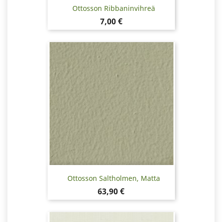
Ottosson Ribbaninvihreä
Hinta
7,00 €
Ottosson Saltholmen, Matta
Hinta
63,90 €