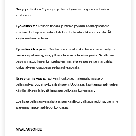
Sävytys:
Kaikkia Gysingen pellavaöljymaalisävyjä voi sekoittaa
keskenään.
Työvälineet:
Sivellään tiheällä ja melko jäykällä aitoharjaksisella
siveltimellä. Lopuksi pinta siloitetaan laakealla lakkapensselillä. Älä
käytä ruiskua tai telaa.
Työvälineiden pesu:
Sivellintä voi maalauskertojen välissä säilyttää
raa'assa pellavaöljyssä, jolloin sitä ei aina tarvitse pestä. Siveltimen
pesu onnistuu kuitenkin parhaiten niin, että esipesee sen tärpätillä,
jonka jälkeen loppupesu pellavaöljysuovalla.
Itsesyttymis vaara:
rätit ym. huokoiset materiaalit, joissa on
pellavaöljyä, voivat syttyä itsekseen. Upota siis käyttämäsi rätit veteen
käytön jälkeen ja levitä ilmavaan paikkaan kuivumaan.
Lue lisää pellavaöljymaalista ja sen käyttöturvallisuustiedot sivujemme
alareunan materiaalitiedot kohdasta.
MAALAUSOHJE