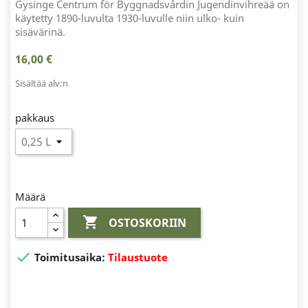
Gysinge Centrum för Byggnadsvårdin Jugendinvihreää on
käytetty 1890-luvulta 1930-luvulle niin ulko- kuin
sisävärinä.
16,00 €
Sisältää alv:n
pakkaus
Määrä

OSTOSKORIIN

Toimitusaika:
Tilaustuote