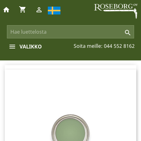
shopping_cart
home


Soita meille:
044 552 8162
VALIKKO