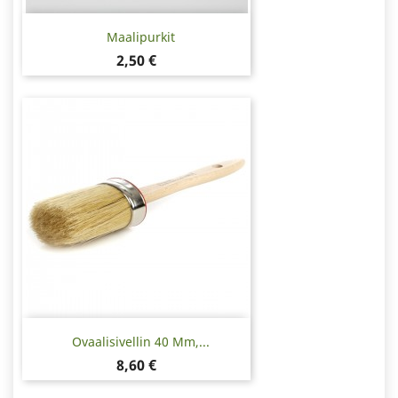
Maalipurkit
Hinta
2,50 €
Ovaalisivellin 40 Mm,...
Hinta
8,60 €