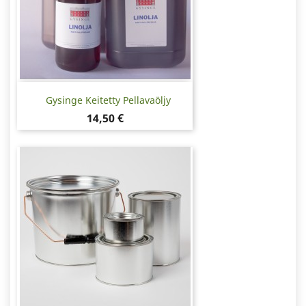
Gysinge Keitetty Pellavaöljy
Hinta
14,50 €