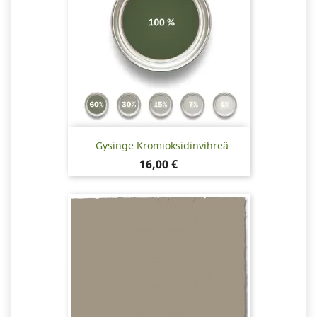
Gysinge Kromioksidinvihreä
Hinta
16,00 €