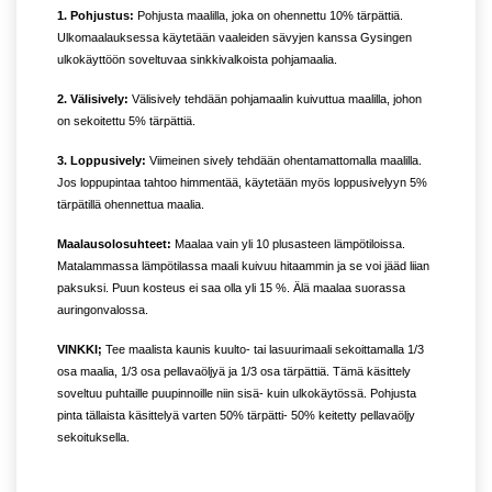
1. Pohjustus:
Pohjusta maalilla, joka on ohennettu 10% tärpättiä.
Ulkomaalauksessa käytetään vaaleiden sävyjen kanssa Gysingen
ulkokäyttöön soveltuvaa sinkkivalkoista pohjamaalia.
2. Välisively:
Välisively tehdään pohjamaalin kuivuttua maalilla, johon
on sekoitettu 5% tärpättiä.
3. Loppusively:
Viimeinen sively tehdään ohentamattomalla maalilla.
Jos loppupintaa tahtoo himmentää, käytetään myös loppusivelyyn 5%
tärpätillä ohennettua maalia.
Maalausolosuhteet:
Maalaa vain yli 10 plusasteen lämpötiloissa.
Matalammassa lämpötilassa maali kuivuu hitaammin ja se voi jääd liian
paksuksi. Puun kosteus ei saa olla yli 15 %. Älä maalaa suorassa
auringonvalossa.
VINKKI;
Tee maalista kaunis kuulto- tai lasuurimaali sekoittamalla 1/3
osa maalia, 1/3 osa pellavaöljyä ja 1/3 osa tärpättiä. Tämä käsittely
soveltuu puhtaille puupinnoille niin sisä- kuin ulkokäytössä. Pohjusta
pinta tällaista käsittelyä varten 50% tärpätti- 50% keitetty pellavaöljy
sekoituksella.