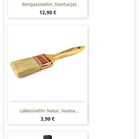
Rengassivellin, Sianharjas
Hinta
12,90 €
Lakkasivellin Natur, Vaalea...
Hinta
3,90 €