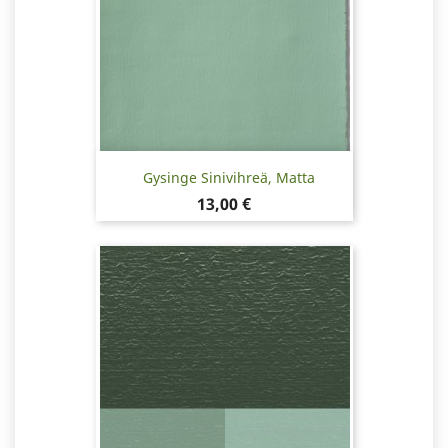
Gysinge Sinivihreä, Matta
Hinta
13,00 €