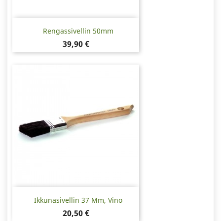
Rengassivellin 50mm
Hinta
39,90 €
Ikkunasivellin 37 Mm, Vino
Hinta
20,50 €