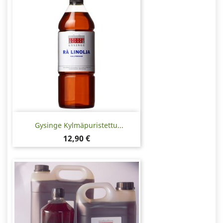
Gysinge Kylmäpuristettu...
Hinta
12,90 €