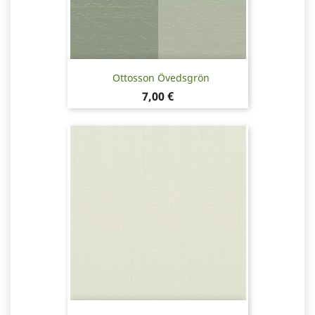
Ottosson Övedsgrön
Pris
7,00 €