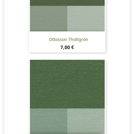
Ottosson Thottgrön
Pris
7,00 €