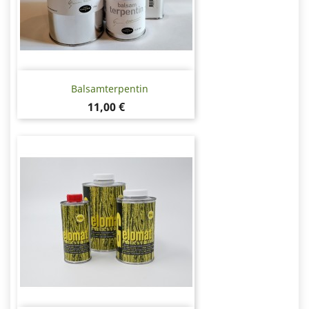
Balsamterpentin
Pris
11,00 €