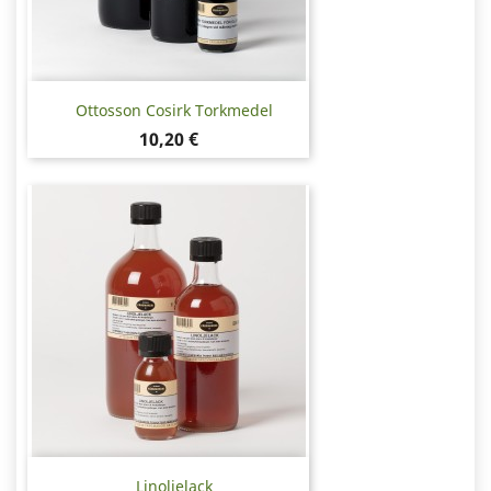
Ottosson Cosirk Torkmedel
Pris
10,20 €
Linoljelack