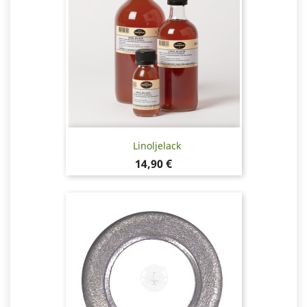
Linoljelack
Pris
14,90 €