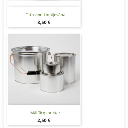
Ottosson Linoljesåpa
Pris
8,50 €
Målfärgsburkar
Pris
2,50 €