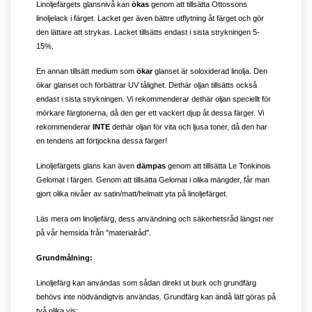
Linoljefärgets glansnivå kan
ökas
genom att tillsätta Ottossons
linoljelack i färget. Lacket ger även bättre utflytning åt färget och gör
den lättare att strykas. Lacket tillsätts endast i sista strykningen 5-
15%.
En annan tillsätt medium som
ökar
glanset är soloxiderad linolja. Den
ökar glanset och förbättrar UV tålighet. Dethär oljan tillsätts också
endast i sista strykningen. Vi rekommenderar dethär oljan speciellt för
mörkare färgtonerna, då den ger ett vackert djup åt dessa färger. Vi
rekommenderar
INTE
dethär oljan för vita och ljusa toner, då den har
en tendens att förtjockna dessa färger!
Linoljefärgets glans kan även
dämpas
genom att tillsätta Le Tonkinois
Gelomat i färgen. Genom att tillsätta Gelomat i olika mängder, får man
gjort olika nivåer av satin/matt/helmatt yta på linoljefärget.
Läs mera om linoljefärg, dess användning och säkerhetsråd längst ner
på vår hemsida från "materialråd".
Grundmålning:
Linoljefärg kan användas som sådan direkt ut burk och grundfärg
behövs inte nödvändigtvis användas. Grundfärg kan ändå lätt göras på
två olika vis;