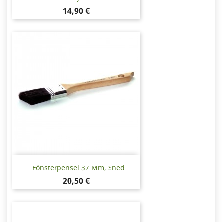
Pris
14,90 €
Fönsterpensel 37 Mm, Sned
Pris
20,50 €