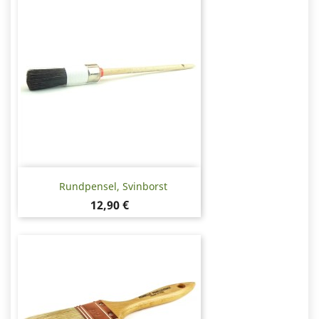
Rundpensel, Svinborst
Pris
12,90 €