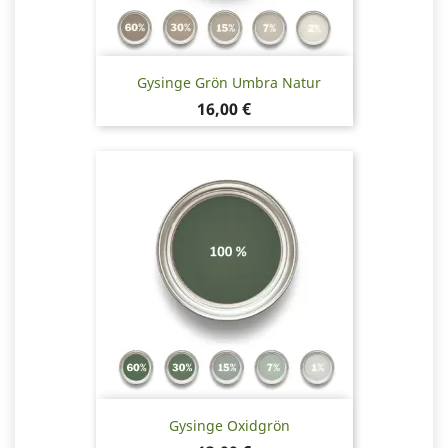
Gysinge Grön Umbra Natur
Pris
16,00 €
Gysinge Oxidgrön