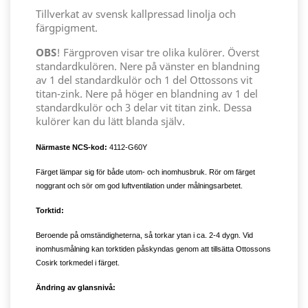
Tillverkat av svensk kallpressad linolja och
färgpigment.
OBS
! Färgproven visar tre olika kulörer. Överst
standardkulören. Nere på vänster en blandning
av 1 del standardkulör och 1 del Ottossons vit
titan-zink. Nere på höger en blandning av 1 del
standardkulör och 3 delar vit titan zink. Dessa
kulörer kan du lätt blanda själv.
Närmaste NCS-kod:
4112-G60Y
Färget lämpar sig för både utom- och inomhusbruk. Rör om färget
noggrant och sör om god luftventilation under målningsarbetet.
Torktid:
Beroende på omständigheterna, så torkar ytan i ca. 2-4 dygn. Vid
inomhusmålning kan torktiden påskyndas genom att tillsätta Ottossons
Cosirk torkmedel i färget.
Ändring av glansnivå: