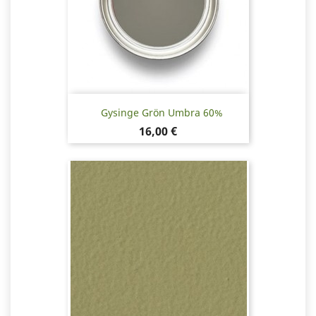
Gysinge Grön Umbra 60%
Pris
16,00 €