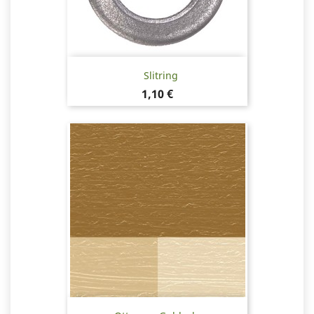
Slitring
Pris
1,10 €