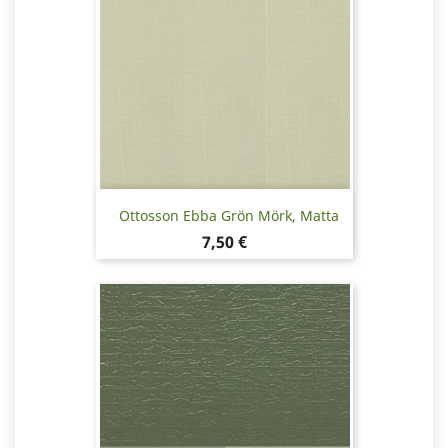
Ottosson Ebba Grön Mörk, Matta
Pris
7,50 €