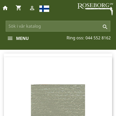
shopping_cart
home


Ring oss:
044 552 8162
MENU