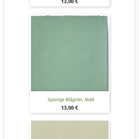
Pris
13,00 €
Gysinge Blågrön, Matt
Pris
13,00 €