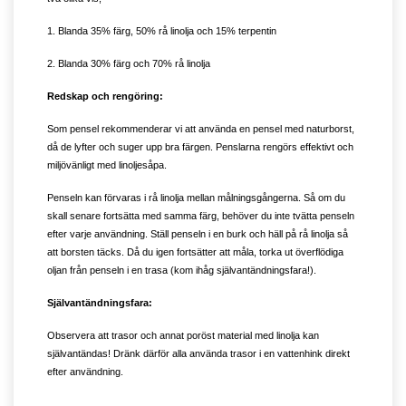
1. Blanda 35% färg, 50% rå linolja och 15% terpentin
2. Blanda 30% färg och 70% rå linolja
Redskap och rengöring:
Som pensel rekommenderar vi att använda en pensel med naturborst,
då de lyfter och suger upp bra färgen. Penslarna rengörs effektivt och
miljövänligt med linoljesåpa.
Penseln kan förvaras i rå linolja mellan målningsgångerna. Så om du
skall senare fortsätta med samma färg, behöver du inte tvätta penseln
efter varje användning. Ställ penseln i en burk och häll på rå linolja så
att borsten täcks. Då du igen fortsätter att måla, torka ut överflödiga
oljan från penseln i en trasa (kom ihåg självantändningsfara!).
Självantändningsfara:
Observera att trasor och annat poröst material med linolja kan
självantändas! Dränk därför alla använda trasor i en vattenhink direkt
efter användning.