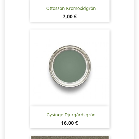
Ottosson Kromoxidgrön
Pris
7,00 €
Gysinge Djurgårdsgrön
Pris
16,00 €