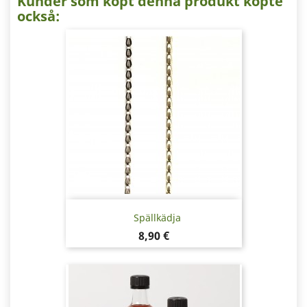
Kunder som köpt denna produkt köpte
också:
Spällkädja
Pris
8,90 €