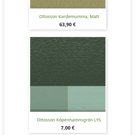
Ottosson Kardemumma, Matt
Pris
63,90 €
Ottosson Köpenhamnsgrön LYS
Pris
7,00 €