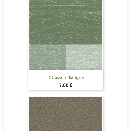
Ottosson Bladgrön
Pris
7,00 €