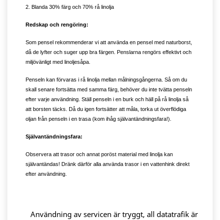
2. Blanda 30% färg och 70% rå linolja
Redskap och rengöring:
Som pensel rekommenderar vi att använda en pensel med naturborst,
då de lyfter och suger upp bra färgen. Penslarna rengörs effektivt och
miljövänligt med linoljesåpa.
Penseln kan förvaras i rå linolja mellan målningsgångerna. Så om du
skall senare fortsätta med samma färg, behöver du inte tvätta penseln
efter varje användning. Ställ penseln i en burk och häll på rå linolja så
att borsten täcks. Då du igen fortsätter att måla, torka ut överflödiga
oljan från penseln i en trasa (kom ihåg självantändningsfara!).
Självantändningsfara:
Observera att trasor och annat poröst material med linolja kan
självantändas! Dränk därför alla använda trasor i en vattenhink direkt
efter användning.
Användning av servicen är tryggt, all datatrafik är