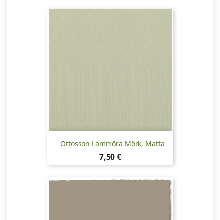
Ottosson Lammöra Mörk, Matta
Pris
7,50 €