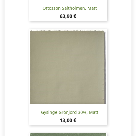
Ottosson Saltholmen, Matt
Pris
63,90 €
Gysinge Grönjord 30%, Matt
Pris
13,00 €