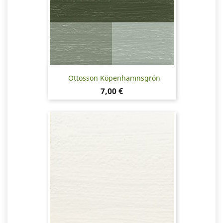
Ottosson Köpenhamnsgrön
Pris
7,00 €