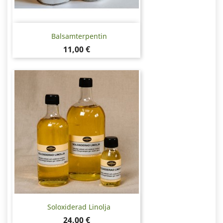
Balsamterpentin
Pris
11,00 €
Soloxiderad Linolja
Pris
24,00 €