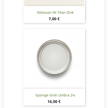
Ottosson Vit Titan-Zink
Pris
7,00 €
Gysinge Grön Umbra 2%
Pris
16,00 €