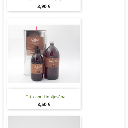
Pris
3,90 €
Ottosson Linoljesåpa
Pris
8,50 €