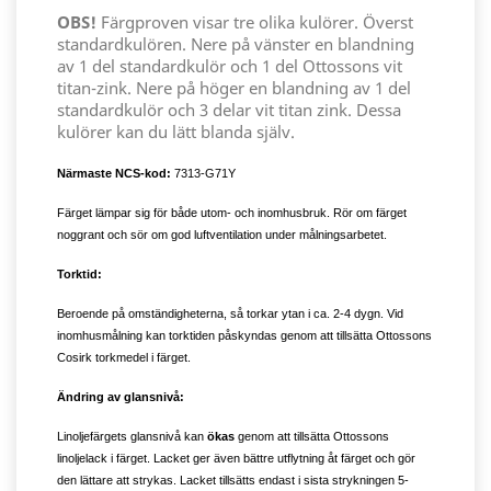
OBS!
Färgproven visar tre olika kulörer. Överst
standardkulören. Nere på vänster en blandning
av 1 del standardkulör och 1 del Ottossons vit
titan-zink. Nere på höger en blandning av 1 del
standardkulör och 3 delar vit titan zink. Dessa
kulörer kan du lätt blanda själv.
Närmaste NCS-kod:
7313-G71Y
Färget lämpar sig för både utom- och inomhusbruk. Rör om färget
noggrant och sör om god luftventilation under målningsarbetet.
Torktid:
Beroende på omständigheterna, så torkar ytan i ca. 2-4 dygn. Vid
inomhusmålning kan torktiden påskyndas genom att tillsätta Ottossons
Cosirk torkmedel i färget.
Ändring av glansnivå:
Linoljefärgets glansnivå kan
ökas
genom att tillsätta Ottossons
linoljelack i färget. Lacket ger även bättre utflytning åt färget och gör
den lättare att strykas. Lacket tillsätts endast i sista strykningen 5-