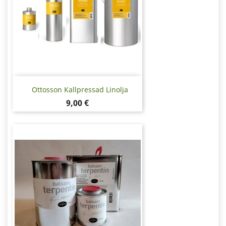
Ottosson Kallpressad Linolja
Pris
9,00 €