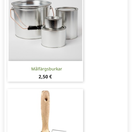
Målfärgsburkar
Pris
2,50 €