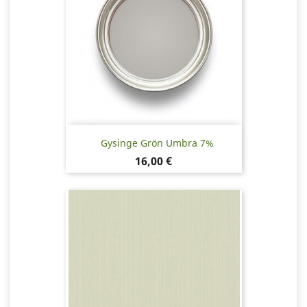
Gysinge Grön Umbra 7%
Pris
16,00 €