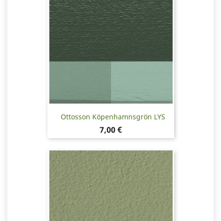
Ottosson Köpenhamnsgrön LYS
Pris
7,00 €