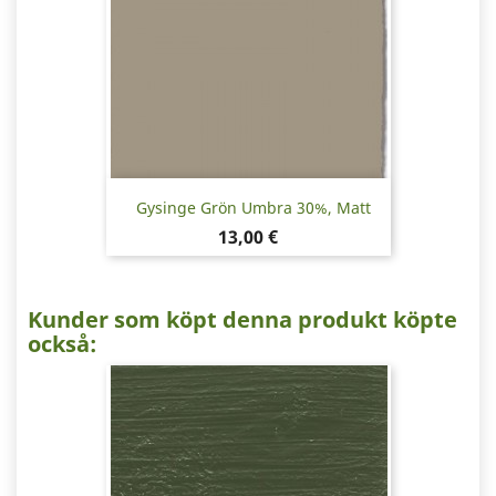
Gysinge Grön Umbra 30%, Matt
Pris
13,00 €
Kunder som köpt denna produkt köpte
också: