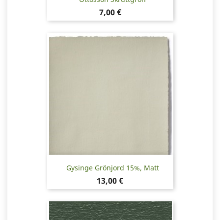
Pris
7,00 €
Gysinge Grönjord 15%, Matt
Pris
13,00 €