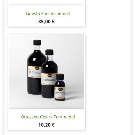
Gnesta Fönsterpensel
Pris
35,00 €
Ottosson Cosirk Torkmedel
Pris
10,20 €