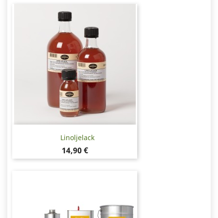
Linoljelack
Pris
14,90 €