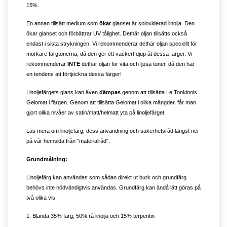
15%.
En annan tillsätt medium som
ökar
glanset är soloxiderad linolja. Den
ökar glanset och förbättrar UV tålighet. Dethär oljan tillsätts också
endast i sista strykningen. Vi rekommenderar dethär oljan speciellt för
mörkare färgtonerna, då den ger ett vackert djup åt dessa färger. Vi
rekommenderar
INTE
dethär oljan för vita och ljusa toner, då den har
en tendens att förtjockna dessa färger!
Linoljefärgets glans kan även
dämpas
genom att tillsätta Le Tonkinois
Gelomat i färgen. Genom att tillsätta Gelomat i olika mängder, får man
gjort olika nivåer av satin/matt/helmatt yta på linoljefärget.
Läs mera om linoljefärg, dess användning och säkerhetsråd längst ner
på vår hemsida från "materialråd".
Grundmålning:
Linoljefärg kan användas som sådan direkt ut burk och grundfärg
behövs inte nödvändigtvis användas. Grundfärg kan ändå lätt göras på
två olika vis;
1. Blanda 35% färg, 50% rå linolja och 15% terpentin