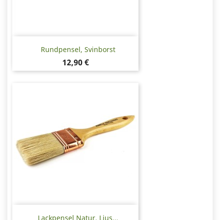
Rundpensel, Svinborst
Pris
12,90 €
Lackpensel Natur, Ljus...