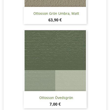
Ottosson Grön Umbra, Matt
Pris
63,90 €
Ottosson Övedsgrön
Pris
7,00 €