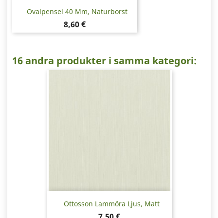
Ovalpensel 40 Mm, Naturborst
Pris
8,60 €
16 andra produkter i samma kategori:
Ottosson Lammöra Ljus, Matt
Pris
7,50 €