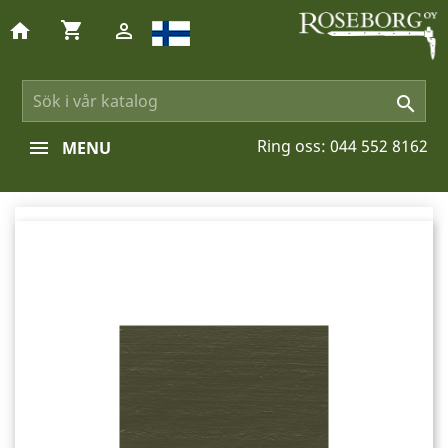
shopping_cart
home


Ring oss:
044 552 8162
MENU