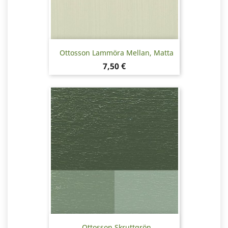
Ottosson Lammöra Mellan, Matta
Pris
7,50 €
Ottosson Skruttgrön