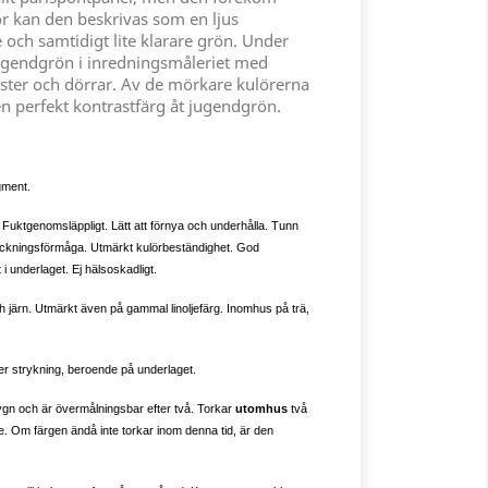
r kan den beskrivas som en ljus
 och samtidigt lite klarare grön. Under
jugendgrön i inredningsmåleriet med
ster och dörrar. Av de mörkare kulörerna
 perfekt kontrastfärg åt jugendgrön.
igment.
. Fuktgenomsläppligt. Lätt att förnya och underhålla. Tunn
äckningsförmåga. Utmärkt kulörbeständighet. God
i underlaget. Ej hälsoskadligt.
h järn. Utmärkt även på gammal linoljefärg. Inomhus på trä,
 per strykning, beroende på underlaget.
dygn och är övermålningsbar efter två. Torkar
utomhus
två
e. Om färgen ändå inte torkar inom denna tid, är den