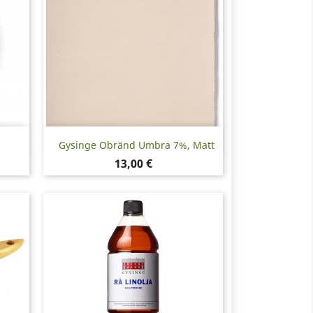
Snabbvy

Gysinge Obränd Umbra 7%, Matt
Pris
13,00 €