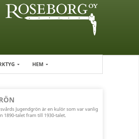
RKTYG
HEM
GRÖN
vårds Jugendgrön är en kulör som var vanlig
n 1890-talet fram till 1930-talet.