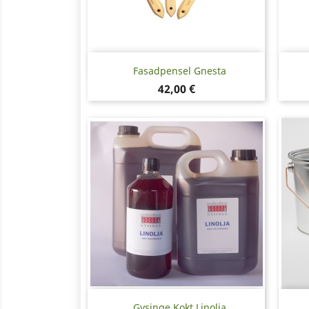
Snabbvy

Fasadpensel Gnesta
Pris
42,00 €
Snabbvy

Gysinge Kokt Linolja