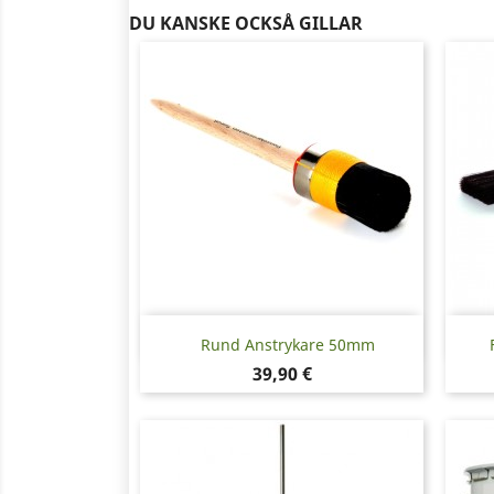
DU KANSKE OCKSÅ GILLAR
Snabbvy

Rund Anstrykare 50mm
Pris
39,90 €