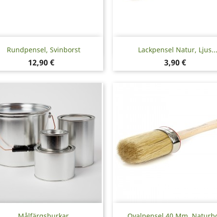
Snabbvy
Snabbvy


Rundpensel, Svinborst
Lackpensel Natur, Ljus..
Pris
Pris
12,90 €
3,90 €
Snabbvy
Snabbvy


Målfärgsburkar
Ovalpensel 40 Mm, Naturbo