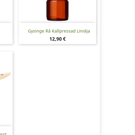
Snabbvy

.
Gysinge Rå Kallpressad Linolja
Pris
12,90 €
rst