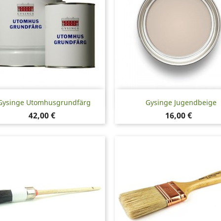
Snabbvy
Snabbvy


Gysinge Utomhusgrundfärg
Gysinge Jugendbeige
Pris
Pris
42,00 €
16,00 €