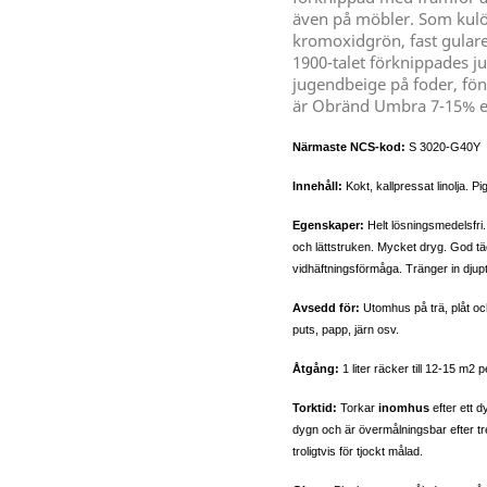
även på möbler. Som kulö
kromoxidgrön, fast gulare
1900-talet förknippades 
jugendbeige på foder, fön
är Obränd Umbra 7-15% en
Närmaste NCS-kod:
S 3020-G40Y
Innehåll:
Kokt, kallpressat linolja. P
Egenskaper:
Helt lösningsmedelsfri
och lättstruken. Mycket dryg. God t
vidhäftningsförmåga. Tränger in djupt 
Avsedd för:
Utomhus på trä, plåt oc
puts, papp, järn osv.
Åtgång:
1 liter räcker till 12-15 m2
Torktid:
Torkar
inomhus
efter ett 
dygn och är övermålningsbar efter tr
troligtvis för tjockt målad.