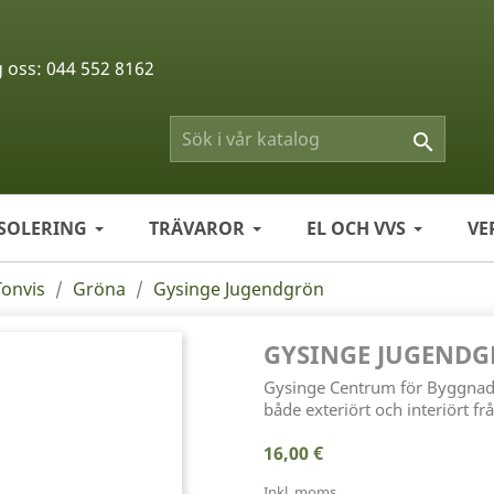
g oss:
044 552 8162

ISOLERING
TRÄVAROR
EL OCH VVS
VE
Tonvis
Gröna
Gysinge Jugendgrön
GYSINGE JUGEND
Gysinge Centrum för Byggnads
både exteriört och interiört frå
16,00 €
Inkl. moms