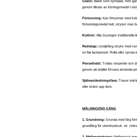
Glans:
Blank som nymålad, men går 
genom tillsats av lösningsmedel i sis
Förtunning:
Kan förtunnas med kokt 
förtunningsmedel helt, stryker man b
Kulörer:
Alla Gysinges traditionella 
Redskap:
Linoljefärg stryks med ru
en flat lackpensel. Rolla eller spruta i
Penseltvätt:
Tvätta i terpentin och d
genom att istället förvara använda pens
Självantändningsfara:
Trasor indrä
eller bränn upp dem.
MÅLNINGENS GÅNG
1. Grundning:
Grunda med färg för
grundfärg för utomhusbruk. sk. zinkvit
2. Mellanstrykning:
Mellanstryk me