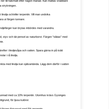
ner till halvmatt efter någon månad. Kan mattas snabbare
ta strykningen.
linolja och/eller terpentin. Vill man undvika
ara ut färgen tunnare.
linoljefärger kan brytas inbördes med varandra.
nd, styv och tät pensel av naturborst. Färgen "slätas" med
nte.
ärefter i linoljesåpa och vatten. Spara gärna in på tvätt
lar i rå linolja.
nkta med linolja kan självantända. Lägg dem därför i vatten
tunnad med ca 10% terpentin. Utomhus krävs Gysinges
tgrund, för ljusa kulörer.
d färgen förtunnad med 5% terpentin.