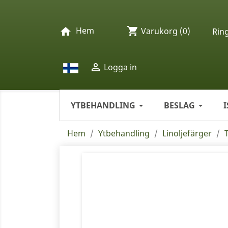
Hem
shopping_cart
home
Varukorg
(0)
Rin

Logga in
YTBEHANDLING
BESLAG
Hem
Ytbehandling
Linoljefärger