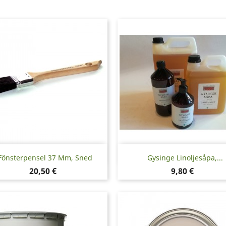
Snabbvy
Snabbvy


Fönsterpensel 37 Mm, Sned
Gysinge Linoljesåpa,...
Pris
Pris
20,50 €
9,80 €