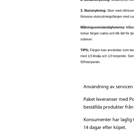
3. Slutstrykning:
Sker med oförtunn
förtunna slutsrykningsfärgen med ca
Målningsomständigheterna:
Målas
torkar färgen sakta och blir lätt för t
solsken.
TIPS;
Färgen kan användas som lasy
med 1/3 linolja och 1/3 terpentin. S
50%terpentin.
Användning av servicen är
Paket leveranser med Po
beställda produkter från
Konsumenter har laglig t
14 dagar efter köpet.