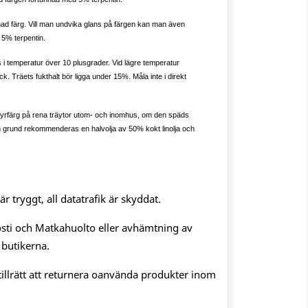
ad färg. Vill man undvika glans på färgen kan man även
 5% terpentin.
 i temperatur över 10 plusgrader. Vid lägre temperatur
jock. Träets fukthalt bör ligga under 15%. Måla inte i direkt
rfärg på rena träytor utom- och inomhus, om den späds
om grund rekommenderas en halvolja av 50% kokt linolja och
 tryggt, all datatrafik är skyddat.
sti och Matkahuolto eller avhämtning av
 butikerna.
illrätt att returnera oanvända produkter inom