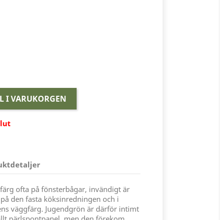
LL I VARUKORGEN
slut
uktdetaljer
ärg ofta på fönsterbågar, invändigt är
g på den fasta köksinredningen och i
ns väggfärg. Jugendgrön är därför intimt
llt pärlspontpanel, men den förekom