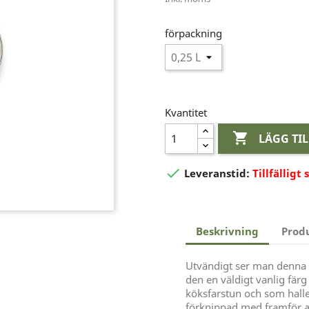
förpackning
Kvantitet

LÄGG TI

Leveranstid:
Tillfälligt 
Beskrivning
Prod
Utvändigt ser man denna f
den en väldigt vanlig fär
köksfarstun och som halle
förknippad med framför a