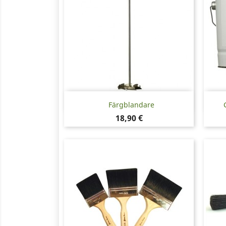
Snabbvy

Färgblandare
Pris
18,90 €