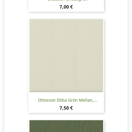
Pris
7,00 €
Ottosson Ebba Grön Mellan,...
Pris
7,50 €