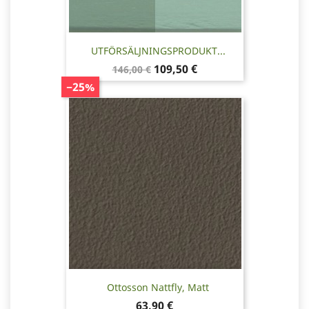
UTFÖRSÄLJNINGSPRODUKT...
Baspris
Pris
109,50 €
146,00 €
−25%
Ottosson Nattfly, Matt
Pris
63,90 €