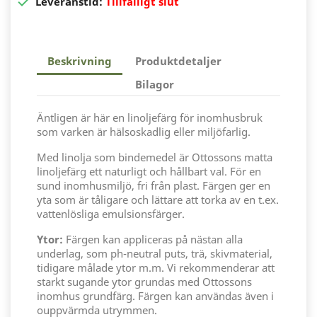

Leveranstid:
Tillfälligt slut
Beskrivning
Produktdetaljer
Bilagor
Äntligen är här en linoljefärg för inomhusbruk
som varken är hälsoskadlig eller miljöfarlig.
Med linolja som bindemedel är Ottossons matta
linoljefärg ett naturligt och hållbart val. För en
sund inomhusmiljö, fri från plast. Färgen ger en
yta som är tåligare och lättare att torka av en t.ex.
vattenlösliga emulsionsfärger.
Ytor:
Färgen kan appliceras på nästan alla
underlag, som ph-neutral puts, trä, skivmaterial,
tidigare målade ytor m.m. Vi rekommenderar att
starkt sugande ytor grundas med Ottossons
inomhus grundfärg. Färgen kan användas även i
ouppvärmda utrymmen.