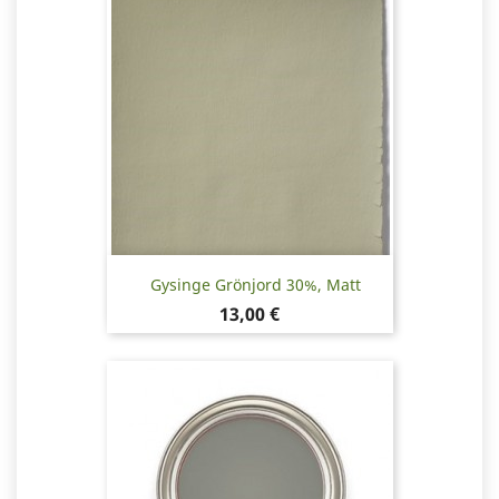
Gysinge Grönjord 30%, Matt
Pris
13,00 €