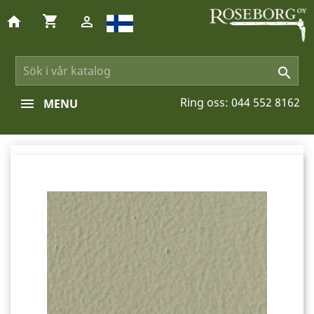
shopping_cart
home


Ring oss:
044 552 8162
MENU