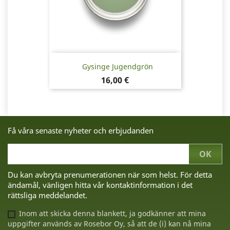
Gysinge Jugendgrön
Pris
16,00 €
Få våra senaste nyheter och erbjudanden
Du kan avbryta prenumerationen när som helst. För detta
ändamål, vänligen hitta vår kontaktinformation i det
rättsliga meddelandet.
Inom att skicka denna blankett, ja godkänner att mina
uppgifter används av Rosebor Oy, så att de (i) kan nå mina