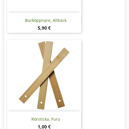
Burköppnare, Allbäck
Pris
5,90 €
Rörsticka, Furu
Pris
1,00 €