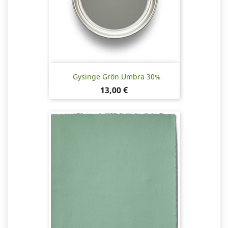
Gysinge Grön Umbra 30%
Pris
13,00 €