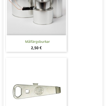
Målfärgsburkar
Pris
2,50 €