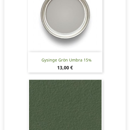
Gysinge Grön Umbra 15%
Pris
13,00 €