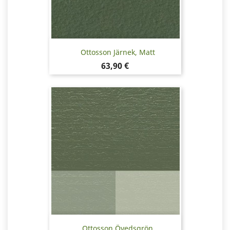
Ottosson Järnek, Matt
Pris
63,90 €
Ottosson Övedsgrön