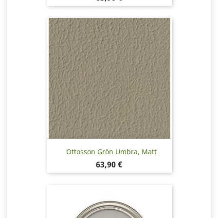
Ottosson Grön Umbra, Matt
Pris
63,90 €