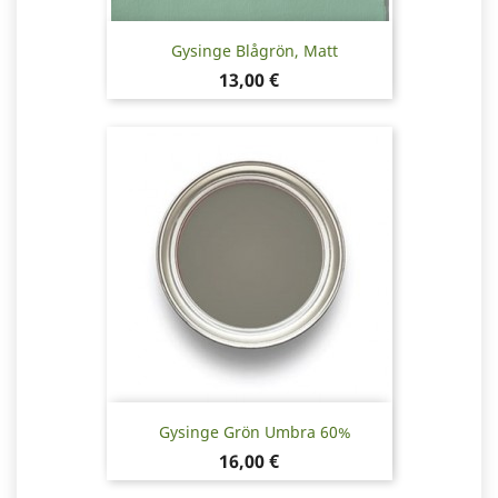
Gysinge Blågrön, Matt
Pris
13,00 €
Gysinge Grön Umbra 60%
Pris
16,00 €