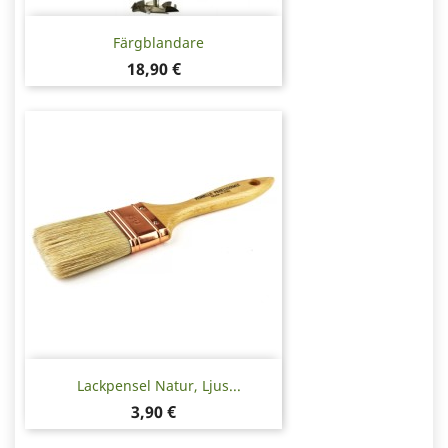
Färgblandare
Pris
18,90 €
Lackpensel Natur, Ljus...
Pris
3,90 €