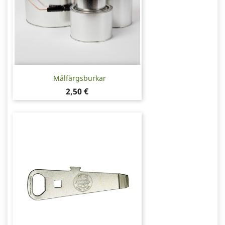
Målfärgsburkar
Pris
2,50 €