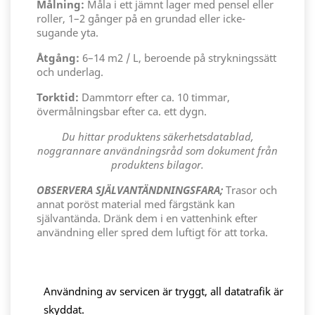
Målning:
Måla i ett jämnt lager med pensel eller
roller, 1–2 gånger på en grundad eller icke-
sugande yta.
Åtgång:
6–14 m2 / L, beroende på strykningssätt
och underlag.
Torktid:
Dammtorr efter ca. 10 timmar,
övermålningsbar efter ca. ett dygn.
Du hittar produktens säkerhetsdatablad,
noggrannare användningsråd som dokument från
produktens bilagor.
OBSERVERA SJÄLVANTÄNDNINGSFARA;
Trasor och
annat poröst material med färgstänk kan
självantända. Dränk dem i en vattenhink efter
användning eller spred dem luftigt för att torka.
Användning av servicen är tryggt, all datatrafik är
skyddat.