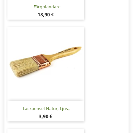
Färgblandare
Pris
18,90 €
Lackpensel Natur, Ljus...
Pris
3,90 €