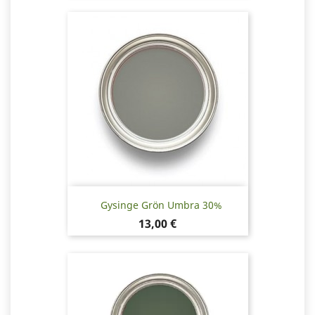
Gysinge Grön Umbra 30%
Pris
13,00 €