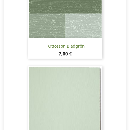
Ottosson Bladgrön
Pris
7,00 €