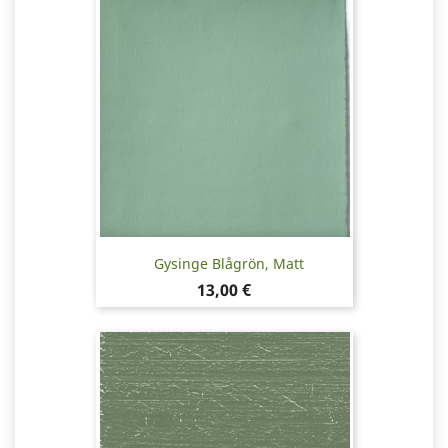
Gysinge Blågrön, Matt
Pris
13,00 €