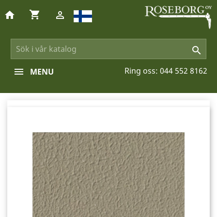
shopping_cart
home


Ring oss:
044 552 8162
MENU