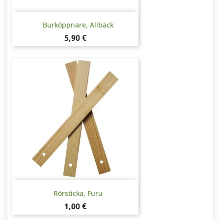
Burköppnare, Allbäck
Pris
5,90 €
Rörsticka, Furu
Pris
1,00 €