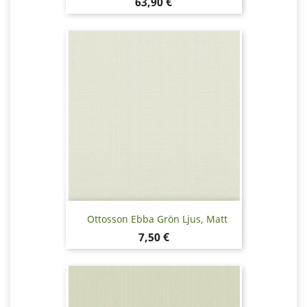
Pris
63,90 €
Ottosson Ebba Grön Ljus, Matt
Pris
7,50 €