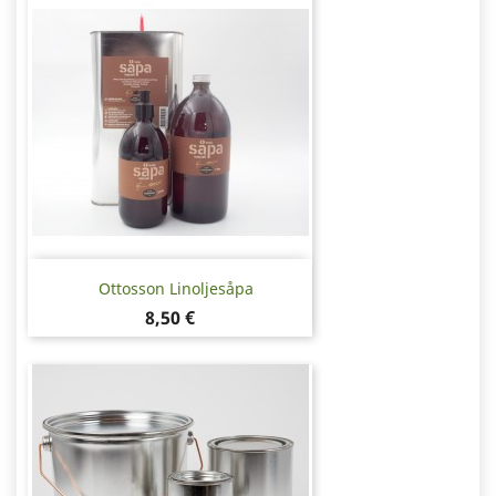
Ottosson Linoljesåpa
Pris
8,50 €