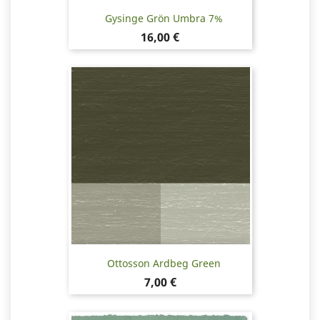
Gysinge Grön Umbra 7%
Pris
16,00 €
Ottosson Ardbeg Green
Pris
7,00 €