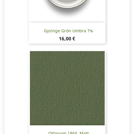
Gysinge Grön Umbra 7%
Pris
16,00 €
Ottosson 1860, Matt