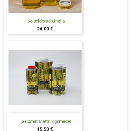
Soloxiderad Linolja
Pris
24,00 €
Gelomat Mattningsmedel
Pris
15,50 €