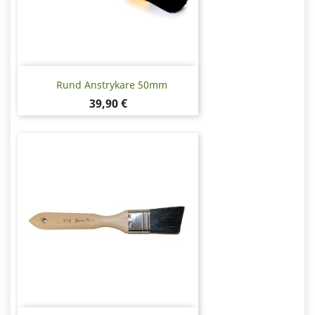
Rund Anstrykare 50mm
Pris
39,90 €