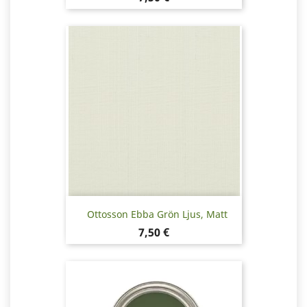
Ottosson Ebba Grön Ljus, Matt
Pris
7,50 €