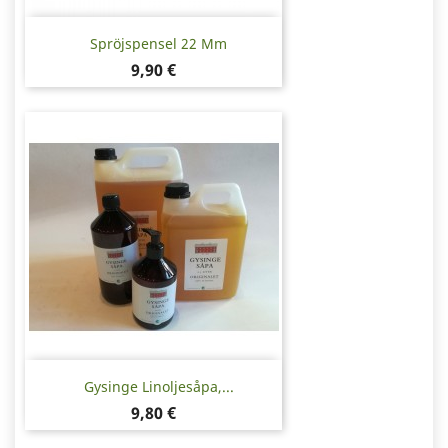
Spröjspensel 22 Mm
Pris
9,90 €
Gysinge Linoljesåpa,...
Pris
9,80 €