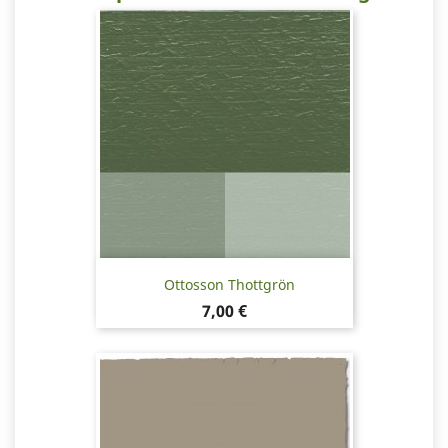
Ottosson Thottgrön
Pris
7,00 €