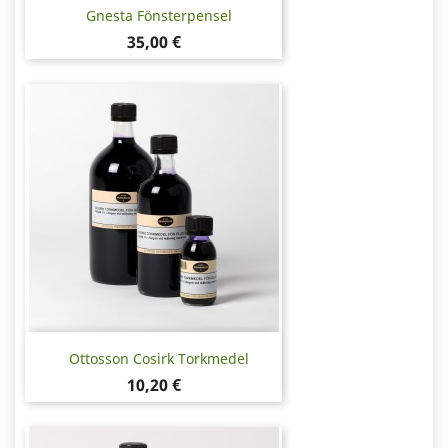
Gnesta Fönsterpensel
Pris
35,00 €
Ottosson Cosirk Torkmedel
Pris
10,20 €