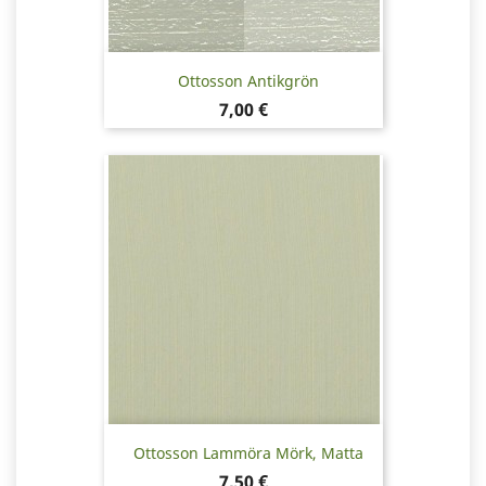
Ottosson Antikgrön
Pris
7,00 €
Ottosson Lammöra Mörk, Matta
Pris
7,50 €