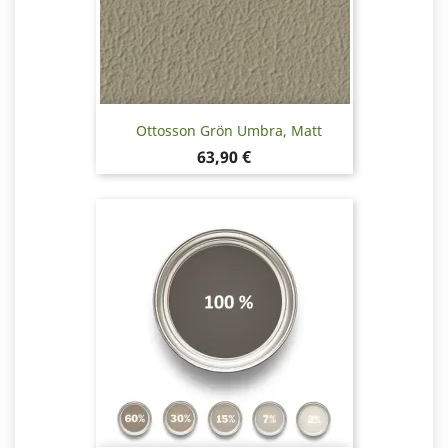
Ottosson Grön Umbra, Matt
Pris
63,90 €