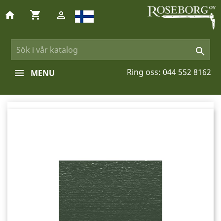
shopping_cart
home


Ring oss:
044 552 8162
MENU