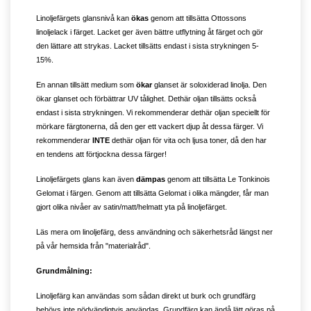
Linoljefärgets glansnivå kan
ökas
genom att tillsätta Ottossons
linoljelack i färget. Lacket ger även bättre utflytning åt färget och gör
den lättare att strykas. Lacket tillsätts endast i sista strykningen 5-
15%.
En annan tillsätt medium som
ökar
glanset är soloxiderad linolja. Den
ökar glanset och förbättrar UV tålighet. Dethär oljan tillsätts också
endast i sista strykningen. Vi rekommenderar dethär oljan speciellt för
mörkare färgtonerna, då den ger ett vackert djup åt dessa färger. Vi
rekommenderar
INTE
dethär oljan för vita och ljusa toner, då den har
en tendens att förtjockna dessa färger!
Linoljefärgets glans kan även
dämpas
genom att tillsätta Le Tonkinois
Gelomat i färgen. Genom att tillsätta Gelomat i olika mängder, får man
gjort olika nivåer av satin/matt/helmatt yta på linoljefärget.
Läs mera om linoljefärg, dess användning och säkerhetsråd längst ner
på vår hemsida från "materialråd".
Grundmålning:
Linoljefärg kan användas som sådan direkt ut burk och grundfärg
behövs inte nödvändigtvis användas. Grundfärg kan ändå lätt göras på