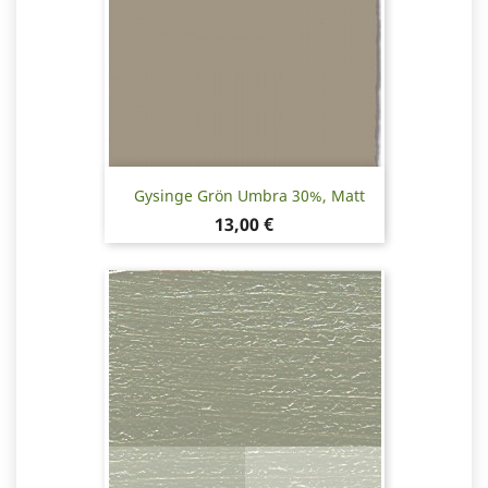
Gysinge Grön Umbra 30%, Matt
Pris
13,00 €