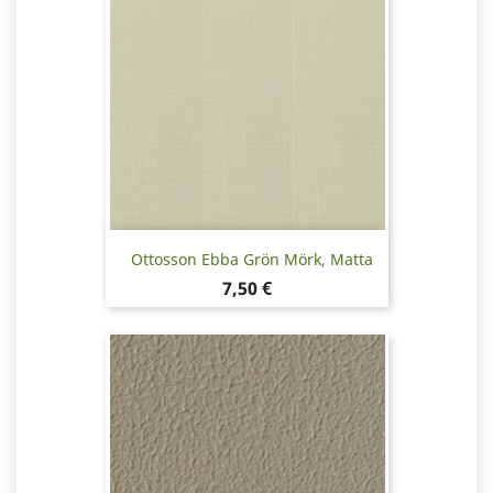
Ottosson Ebba Grön Mörk, Matta
Pris
7,50 €