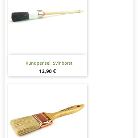
Rundpensel, Svinborst
Pris
12,90 €