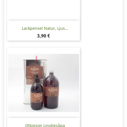
Lackpensel Natur, Ljus...
Pris
3,90 €
Ottosson Linoljesåpa