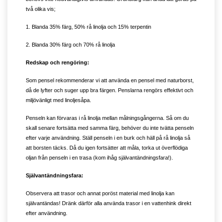
två olika vis;
1. Blanda 35% färg, 50% rå linolja och 15% terpentin
2. Blanda 30% färg och 70% rå linolja
Redskap och rengöring:
Som pensel rekommenderar vi att använda en pensel med naturborst,
då de lyfter och suger upp bra färgen. Penslarna rengörs effektivt och
miljövänligt med linoljesåpa.
Penseln kan förvaras i rå linolja mellan målningsgångerna. Så om du
skall senare fortsätta med samma färg, behöver du inte tvätta penseln
efter varje användning. Ställ penseln i en burk och häll på rå linolja så
att borsten täcks. Då du igen fortsätter att måla, torka ut överflödiga
oljan från penseln i en trasa (kom ihåg självantändningsfara!).
Självantändningsfara:
Observera att trasor och annat poröst material med linolja kan
självantändas! Dränk därför alla använda trasor i en vattenhink direkt
efter användning.