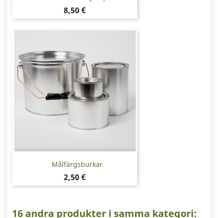
Pris
8,50 €
Målfärgsburkar
Pris
2,50 €
16 andra produkter i samma kategori: