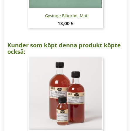
Gysinge Blågrön, Matt
Pris
13,00 €
Kunder som köpt denna produkt köpte
också: