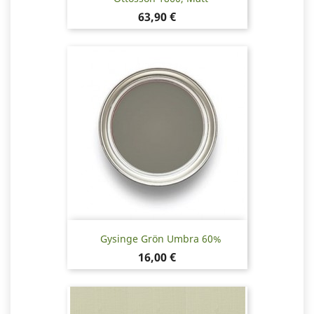
Pris
63,90 €
Gysinge Grön Umbra 60%
Pris
16,00 €