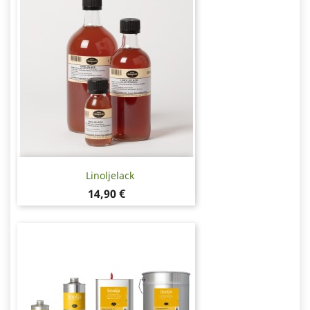
Linoljelack
Pris
14,90 €