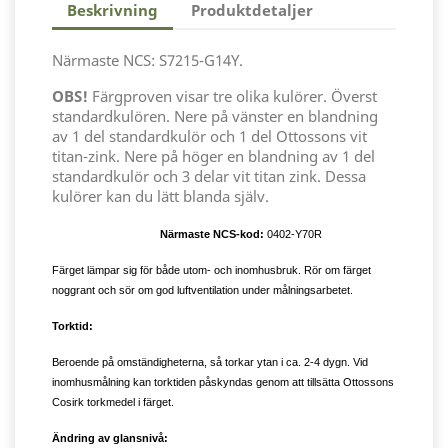
Beskrivning
Produktdetaljer
Närmaste NCS: S7215-G14Y.
OBS!
Färgproven visar tre olika kulörer. Överst
standardkulören. Nere på vänster en blandning
av 1 del standardkulör och 1 del Ottossons vit
titan-zink. Nere på höger en blandning av 1 del
standardkulör och 3 delar vit titan zink. Dessa
kulörer kan du lätt blanda själv.
Närmaste NCS-kod:
0402-Y70R
Färget lämpar sig för både utom- och inomhusbruk. Rör om färget
noggrant och sör om god luftventilation under målningsarbetet.
Torktid:
Beroende på omständigheterna, så torkar ytan i ca. 2-4 dygn. Vid
inomhusmålning kan torktiden påskyndas genom att tillsätta Ottossons
Cosirk torkmedel i färget.
Ändring av glansnivå: