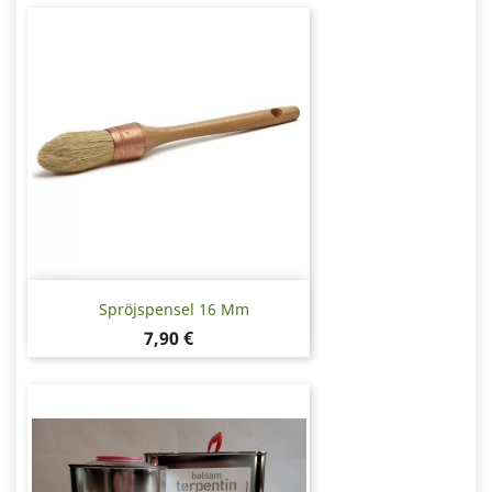
Spröjspensel 16 Mm
Pris
7,90 €