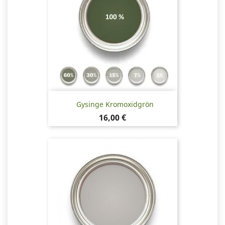
Gysinge Kromoxidgrön
Pris
16,00 €