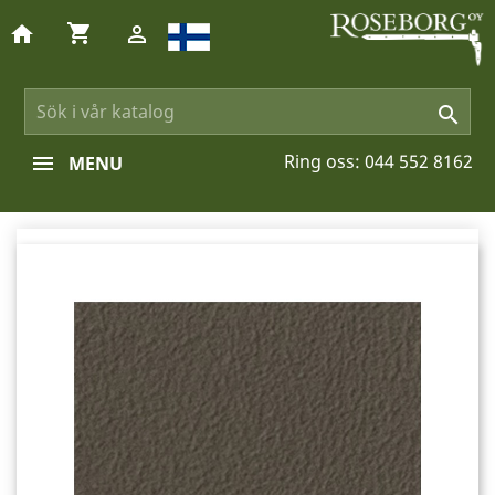
shopping_cart
home


Ring oss:
044 552 8162
MENU