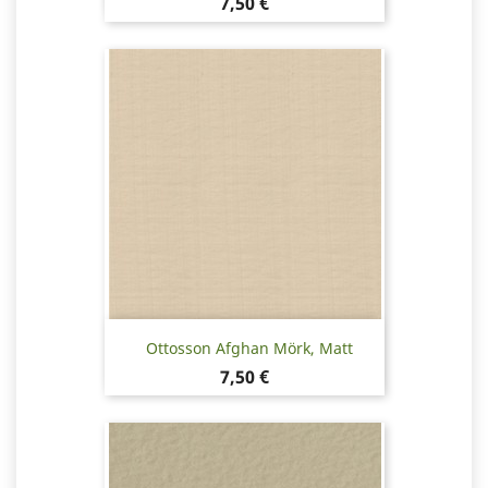
Pris
7,50 €
Ottosson Afghan Mörk, Matt
Pris
7,50 €