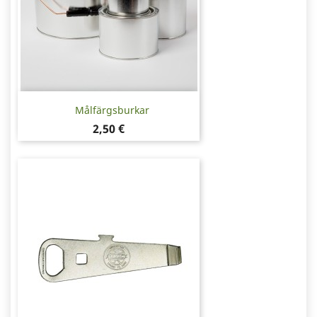
Målfärgsburkar
Pris
2,50 €