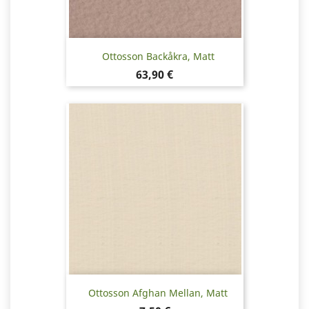
Ottosson Backåkra, Matt
Pris
63,90 €
Ottosson Afghan Mellan, Matt