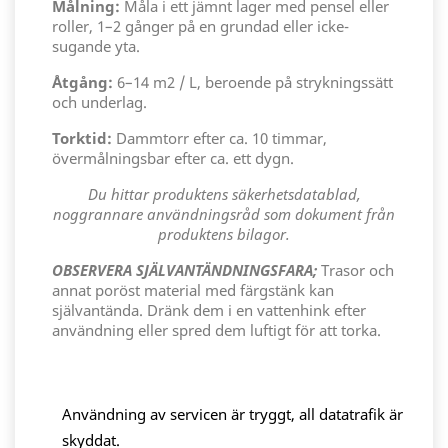
Målning:
Måla i ett jämnt lager med pensel eller
roller, 1–2 gånger på en grundad eller icke-
sugande yta.
Åtgång:
6–14 m2 / L, beroende på strykningssätt
och underlag.
Torktid:
Dammtorr efter ca. 10 timmar,
övermålningsbar efter ca. ett dygn.
Du hittar produktens säkerhetsdatablad,
noggrannare användningsråd som dokument från
produktens bilagor.
OBSERVERA SJÄLVANTÄNDNINGSFARA;
Trasor och
annat poröst material med färgstänk kan
självantända. Dränk dem i en vattenhink efter
användning eller spred dem luftigt för att torka.
Användning av servicen är tryggt, all datatrafik är
skyddat.