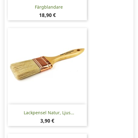
Färgblandare
Pris
18,90 €
Lackpensel Natur, Ljus...
Pris
3,90 €