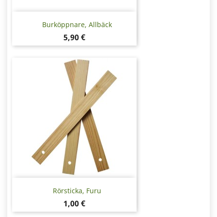
Burköppnare, Allbäck
Pris
5,90 €
Rörsticka, Furu
Pris
1,00 €