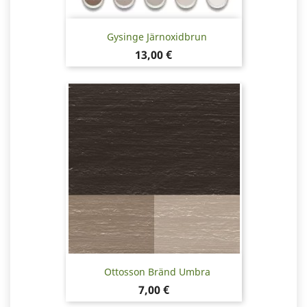
Gysinge Järnoxidbrun
Pris
13,00 €
Ottosson Bränd Umbra
Pris
7,00 €