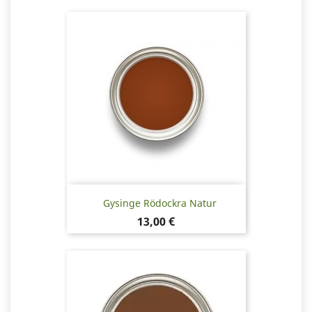
Gysinge Rödockra Natur
Pris
13,00 €